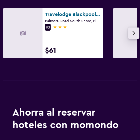
Travelodge Blackpool South Promenade
Balmoral Road South Shore, Blackpool
3 estrellas
8,1
$61
Ahorra al reservar
hoteles con momondo