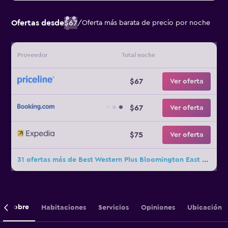
Ofertas desde
$67
/
Oferta más barata de precio por noche
Proveedor
Total noche
$67
Ver oferta
$67
Ver oferta
$75
Ver oferta
31 ofertas más de Best Western Plus Bloomington East Hotel
Sobre
Habitaciones
Servicios
Opiniones
Ubicación