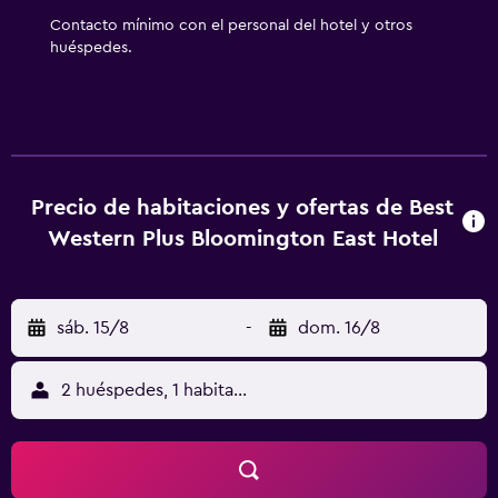
servicios de ocio y esparcimiento en este hotel incluyen
Contacto mínimo con el personal del hotel y otros
gimnasio abierto las 24 horas y piscina al aire libre de
huéspedes.
temporada. No se permite la entrada a la piscina y al
gimnasio de niños menores de 14 años sin la supervisión
de un adulto.
Precio de habitaciones y ofertas de Best
Western Plus Bloomington East Hotel
sáb. 15/8
-
dom. 16/8
2 huéspedes, 1 habitación