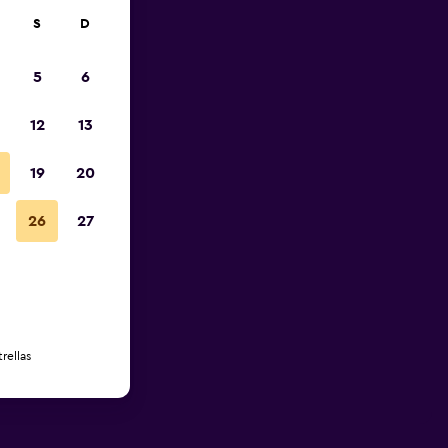
S
D
5
6
12
13
19
20
26
27
rellas