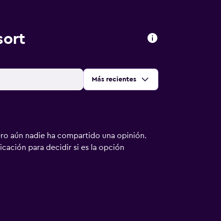
sort
Ordenar por
:
Más recientes
ero aún nadie ha compartido una opinión.
bicación para decidir si es la opción