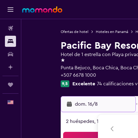
Vuelos
Ofertas de hotel
Hoteles en Panamá
H
Alojamientos
Pacific Bay Reso
Autos
Hotel de 1 estrella con Playa priva
1 estrella
Planifica con IA
Punta Bejuco, Boca Chica, Boca C
+507 6678 1000
Excelente
74 calificaciones v
9,5
Trips
Español
dom. 16/8
-
2 huéspedes, 1 habitación