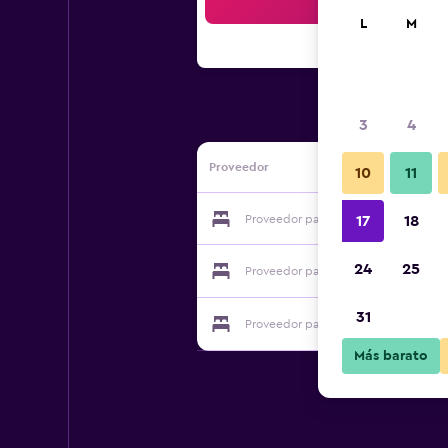
Bus
L
M
3
4
Proveedor
10
11
Proveedor para Pacific Bay Resort
17
18
24
25
Proveedor para Pacific Bay Resort
31
Proveedor para Pacific Bay Resort
Más barato