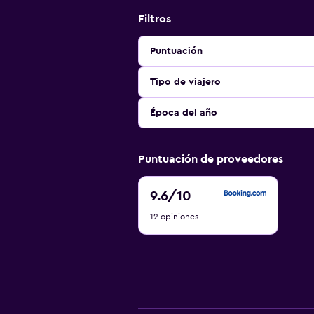
Filtros
Puntuación
Tipo de viajero
Época del año
Puntuación de proveedores
9.6
9.6
/10
de
12 opiniones
10