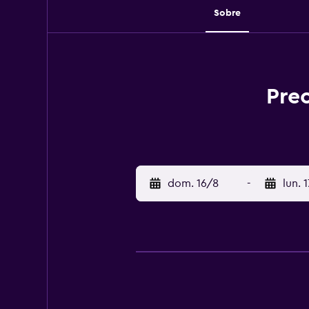
Sobre
Prec
dom. 16/8
-
lun. 