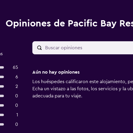
Opiniones de Pacific Bay Re
as
65
Aún no hay opiniones
6
Los huéspedes calificaron este alojamiento, p
2
Echa un vistazo a las fotos, los servicios y la u
0
adecuada para tu viaje.
0
1
0