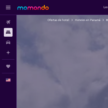
Lo
Ofertas de hotel
Hoteles en Panamá
H
Vuelos
Alojamientos
Autos
Planifica con IA
Trips
Español