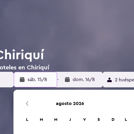
hiriquí
oteles en Chiriquí
sáb. 15/8
-
dom. 16/8
2 huéspe
agosto 2026
L
M
M
J
V
S
D
L