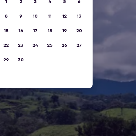
1
2
3
4
5
6
8
9
10
11
12
13
15
16
17
18
19
20
22
23
24
25
26
27
29
30