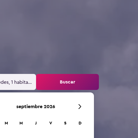
Buscar
des, 1 habitación
septiembre 2026
M
M
J
V
S
D