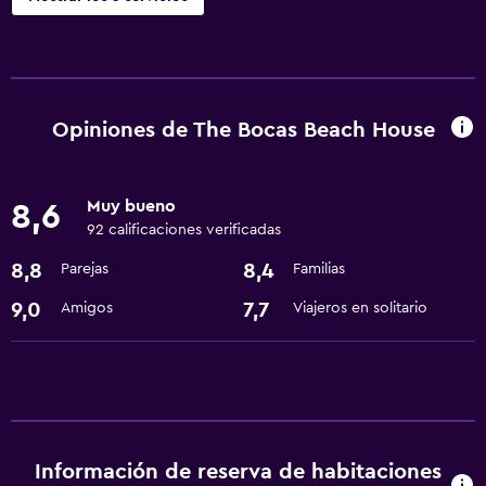
General
Espacio de almacenamiento
Opiniones de The Bocas Beach House
Salud y seguridad
Caja fuerte
Muy bueno
8,6
92 calificaciones verificadas
Servicios básicos
8,8
8,4
Parejas
Familias
Wifi gratis
9,0
7,7
Amigos
Viajeros en solitario
Información de reserva de habitaciones