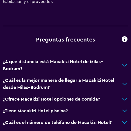
Traslado aeropuerto
habitación y el proveedor.
Aire libre
Playa privada
Preguntas frecuentes
Lavandería
Servicios de lavandería/tintorería
¿A qué distancia está Macakizi Hotel de Milas–
Bodrum?
Comedor
Minibar
¿Cuál es la mejor manera de llegar a Macakizi Hotel
desde Milas–Bodrum?
General
¿Ofrece Macakizi Hotel opciones de comida?
Espacio de almacenamiento
¿Tiene Macakizi Hotel piscina?
Salud y seguridad
¿Cuál es el número de teléfono de Macakizi Hotel?
Caja fuerte