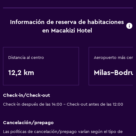
Servicio de habitaciones
Check-out exprés
Información de reserva de habitaciones
Cambio de divisas
en Macakizi Hotel
Recepción 24 horas
Piscina y spa
Distancia al centro
Aeropuerto más cer
Sauna
12,2 km
Milas–Bodr
Vapor
Servicios básicos
Check-in/Check-out
Wifi gratis
Check-in después de las 14:00 - Check-out antes de las 12:00
Aire acondicionado
Cancelación/prepago
Estacionamiento y transporte
Las políticas de cancelación/prepago varían según el tipo de