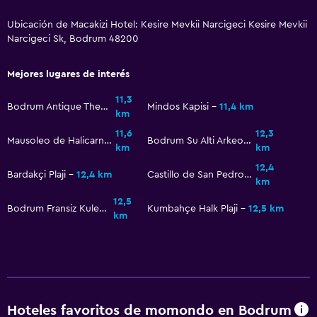
Ubicación de Macakizi Hotel: Kesire Mevkii Narcigeci Kesire Mevkii
Narcigeci Sk, Bodrum 48200
Mejores lugares de interés
11,3
Bodrum Antique Theatre
Mindos Kapisi
11,4 km
km
11,6
12,3
Mausoleo de Halicarnaso
Bodrum Su Alti Arkeoloji Müzesi
km
km
12,4
Bardakçi Plaji
12,4 km
Castillo de San Pedro de Halicarnaso
km
12,5
Bodrum Fransiz Kulesi
Kumbahçe Halk Plaji
12,5 km
km
Hoteles favoritos de momondo en Bodrum