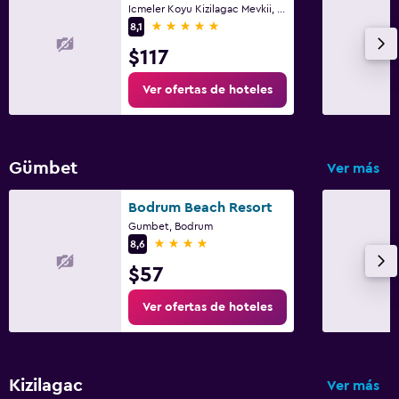
Icmeler Koyu Kizilagac Mevkii, Bodrum
5 estrellas
8,1
$117
Ver ofertas de hoteles
Gümbet
Ver más
Bodrum Beach Resort
Gumbet, Bodrum
4 estrellas
8,6
$57
Ver ofertas de hoteles
Kizilagac
Ver más