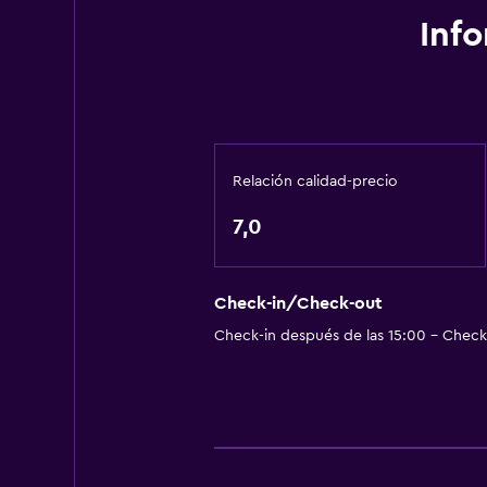
Accesibilidad y adecuación
Inf
Mascotas permitidas bajo consulta
Accesibilidad
Estacionamiento accesible
Habitación hipoalergénica
Relación calidad-precio
Para no fumadores
7,0
Plantas superiores accesibles por 
Servicios y facilidades
Check-in/Check-out
Caja fuerte
Check-in después de las 15:00 - Check-
Instalaciones para reuniones
Minimercado en las instalaciones
Acceso con llave
Botella de agua