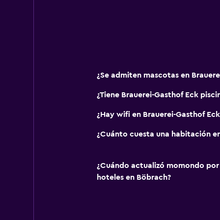
Capilla/templo
Aire libre
Terraza/patio
Terraza
¿Se admiten mascotas en Brauere
Chimenea exterior
¿Tiene Brauerei-Gasthof Eck pisci
Área de picnic
¿Hay wifi en Brauerei-Gasthof Eck
Sistema de entretenimiento
¿Cuánto cuesta una habitación en
TV de pantalla plana
TV por cable o vía satélite
¿Cuándo actualizó momondo por ú
TV
hoteles en Böbrach?
General
Zona de estar