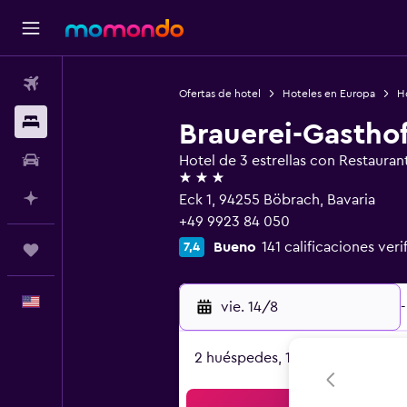
Vuelos
Ofertas de hotel
Hoteles en Europa
H
Alojamientos
Brauerei-Gastho
Autos
Hotel de 3 estrellas con Restauran
3 estrellas
Planifica con IA
Eck 1, 94255 Böbrach, Bavaria
+49 9923 84 050
Bueno
141 calificaciones veri
7,4
Trips
Español
vie. 14/8
-
2 huéspedes, 1 habitación