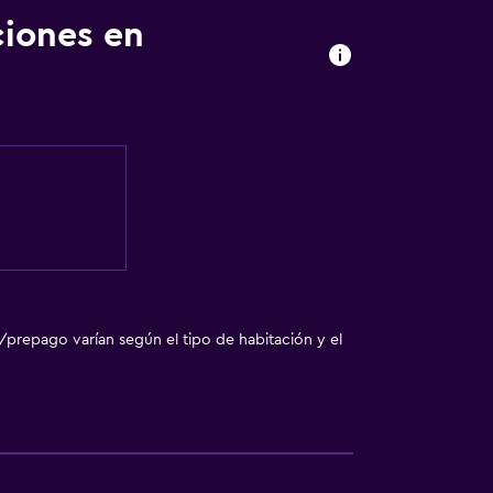
ciones en
ales (bajo petición)
egar en el alojamiento
ebidas)
/prepago varían según el tipo de habitación y el