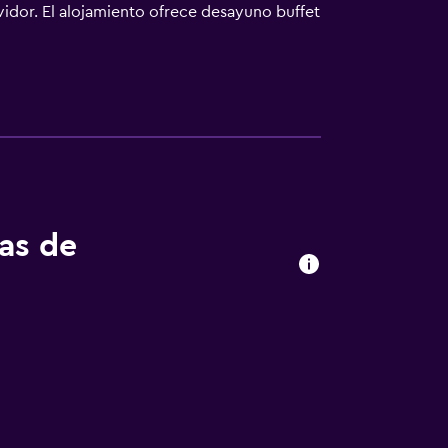
vidor. El alojamiento ofrece desayuno buffet
smo, esquí y ciclismo. El aeropuerto
tas de