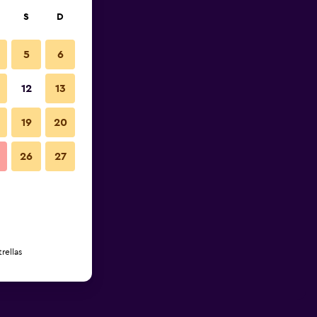
S
D
5
6
12
13
19
20
26
27
rellas