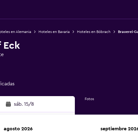
oteles en Alemania
Hoteles en Bavaria
Hoteles en Böbrach
Brauerei-G
f Eck
te
ficadas
Fotos
sáb. 15/8
agosto 2026
septiembre 202