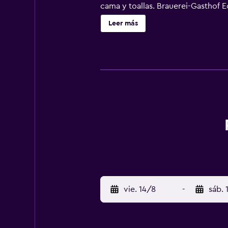
cama y toallas. Brauerei-Gasthof E
o continental. La clientela puede
Leer más
(Aeropuerto de Múnich) está a 135
vie. 14/8
-
sáb. 