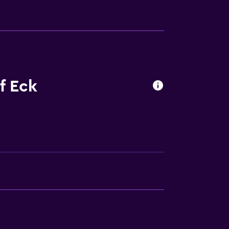
abezas
f Eck