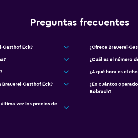
Preguntas frecuentes
Estacionamiento y tran
Carga de vehículos eléct
Estacionamiento gratuit
i-Gasthof Eck?
¿Ofrece Brauerei-Ga
Estacionamiento privad
na?
¿Cuál es el número d
?
¿A qué hora es el ch
Habitación
 Brauerei-Gasthof Eck?
¿En cuántos operado
Camas extralargas (+2 m
Böbrach?
Enchufe cerca de la cam
ltima vez los precios de
Sofá cama
Salud y seguridad
Botiquín de primeros aux