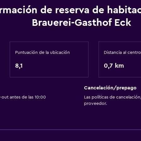
Comedor
ormación de reserva de habita
 (pueden aplicar cargos extra)
Tetera eléctrica
Brauerei-Gasthof Eck
Almuerzos para llevar
Menús para dietas especi
Restaurante
Puntuación de la ubicación
Distancia al centro
La comida se puede entr
8,1
0,7 km
escaleras
Máquina expendedora (b
Baño
Cancelación/prepago
Ducha
out antes de las 10:00
Las políticas de cancelación
proveedor.
Aseo
Papel higiénico
Baño privado