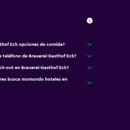
sporte
ricos
o
sthof Eck opciones de comida?
o
e teléfono de Brauerei-Gasthof Eck?
eck-out en Brauerei-Gasthof Eck?
res busca momondo hoteles en
)
a
ilios