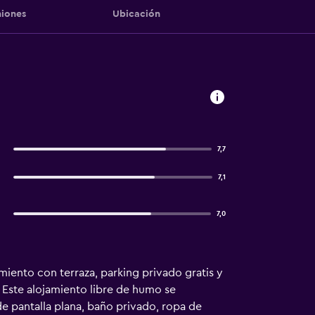
iones
Ubicación
7,7
7,1
7,0
iento con terraza, parking privado gratis y
. Este alojamiento libre de humo se
e pantalla plana, baño privado, ropa de