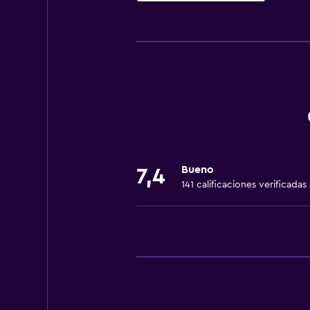
Servicios básicos
Wifi gratis
Dispositivo hotspot móvil
Internet
Ropa de cama
Toallas
Extinguidor
Bueno
7,4
Artículos de aseo gratis
141 calificaciones verificadas
Champú
Alarma de humo
Calefacción
Gel de ducha
Papeleras