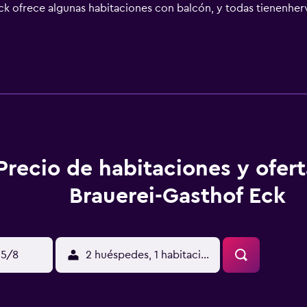
ck ofrece algunas habitaciones con balcón, y todas tienenher
 practicar actividades en Böbrach y alrededores, como senderi
 km.
Precio de habitaciones y ofer
Brauerei-Gasthof Eck
15/8
2 huéspedes, 1 habitación