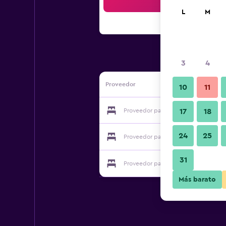
Bus
L
M
3
4
Proveedor
10
11
Proveedor para Brauerei-Gasthof Eck
17
18
24
25
Proveedor para Brauerei-Gasthof Eck
31
Proveedor para Brauerei-Gasthof Eck
Más barato