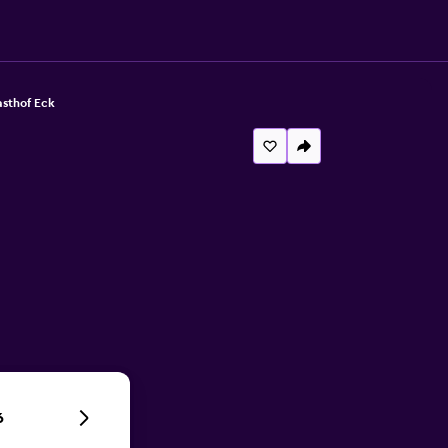
asthof Eck
6