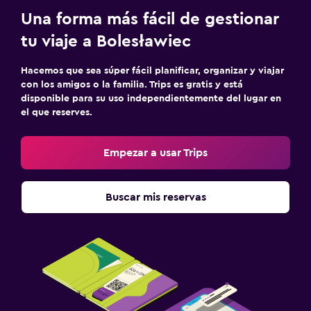
Servicio de despertador
Una forma más fácil de gestionar
Servicio de habitaciones
tu viaje a Bolesławiec
Botella de agua
Check-in/check-out privado
Hacemos que sea súper fácil planificar, organizar y viajar
con los amigos o la familia. Trips es gratis y está
disponible para su uso independientemente del lugar en
Comedor
el que reserves.
Desayuno en la habitación
Empezar a usar Trips
La comida se puede entregar en el alojamiento
Mesa de comedor
Buscar mis reservas
Actividades
Bicicletas
Juegos de mesa/rompecabezas
Ping pong