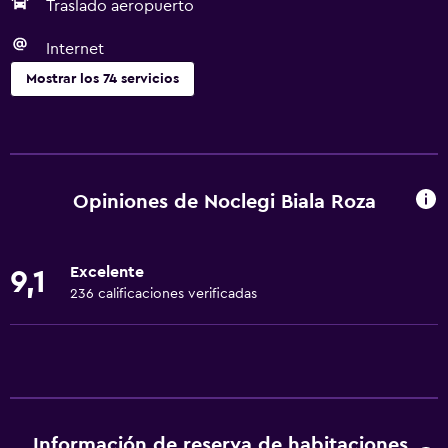
Traslado aeropuerto
Internet
Mostrar los 74 servicios
Servicios básicos
Wifi gratis
Dispositivo hotspot móvil
Opiniones de Noclegi Biala Roza
Wifi disponible en todas las instalaciones
Internet
Excelente
9,1
Ropa de cama
236 calificaciones verificadas
Toallas
Ventilador
Extinguidor
Artículos de aseo gratis
Información de reserva de habitaciones
Alarma de humo