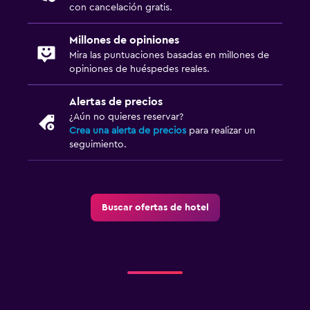
con cancelación gratis.
General
Millones de opiniones
Mira las puntuaciones basadas en millones de
Vista a una calle tranquila
opiniones de huéspedes reales.
Zona de estar
Alertas de precios
Piso de parquet o madera noble
¿Aún no quieres reservar?
Sofá
Crea una alerta de precios
para realizar un
seguimiento.
Salud y seguridad
Botiquín de primeros auxilios
Buscar ofertas de hotel
Cámaras CCTV en el exterior
Detector de monóxido de carbono
Seguridad las 24 horas
Servicios y facilidades