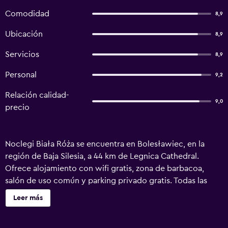
Comodidad
8,9
Ubicación
8,9
Servicios
8,9
Personal
9,2
Relación calidad-
9,0
precio
Noclegi Biała Róża se encuentra en Bolesławiec, en la
región de Baja Silesia, a 44 km de Legnica Cathedral.
Ofrece alojamiento con wifi gratis, zona de barbacoa,
salón de uso común y parking privado gratis. Todas las
unidades incluyen baño privado, aire acondicionado, TV
Leer más
de pantalla plana y nevera. Hay una zona de estar y de
comedor en todas las unidades. El bed and breakfast