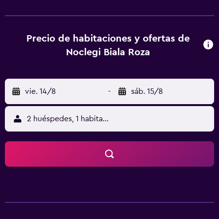
ofrece terraza. El aeropuerto (Aeropuerto de Breslavia-
Copérnico) está a 104 km.
Precio de habitaciones y ofertas de
Noclegi Biala Roza
vie. 14/8
-
sáb. 15/8
2 huéspedes, 1 habitación