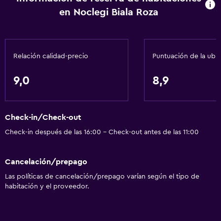
en Noclegi Biala Roza
Calefacción
Gel de ducha
Aire acondicionado
Relación calidad-precio
Puntuación de la ubi
Papeleras
9,0
8,9
Cocina
Copas
Check-in/Check-out
Cocina compartida
Check-in después de las 16:00 - Check-out antes de las 11:00
Microondas
Utensilios de cocina
Cancelación/prepago
Cocina
Las políticas de cancelación/prepago varían según el tipo de
Nevera
habitación y el proveedor.
Comedor
Cocina