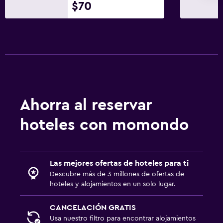
$70
Papel higiénico
Baño privado
Ducha italiana
Sistema de entretenimiento
TV de pantalla plana
Sala de estar/TV compartida
Ahorra al reservar
TV por cable o vía satélite
hoteles con momondo
TV
Habitación
Las mejores ofertas de hoteles para ti
Camas extralargas (+2 m)
Descubre más de 3 millones de ofertas de
hoteles y alojamientos en un solo lugar.
Enchufe cerca de la cama
Sofá cama
CANCELACIÓN GRATIS
Usa nuestro filtro para encontrar alojamientos
Perchero