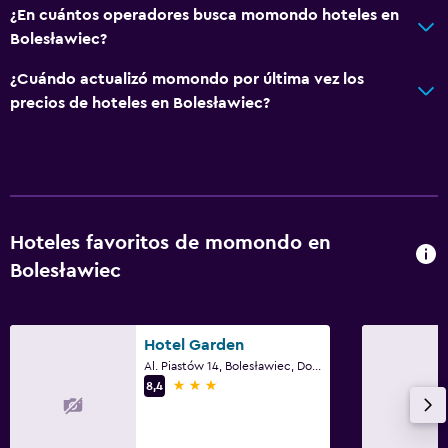
¿En cuántos operadores busca momondo hoteles en
Muebles de exterior
Bolesławiec?
Chimenea exterior
¿Cuándo actualizó momondo por última vez los
Área de picnic
precios de hoteles en Bolesławiec?
Estacionamiento y transporte
Estacionamiento en la calle
Traslado aeropuerto
Hoteles favoritos de momondo en
Estacionamiento gratuito
Bolesławiec
Estacionamiento privado
Servicio de traslado (cargo adicional)
Hotel Garden
Baño
Al. Piastów 14, Bolesławiec, Dolnośląskie
3 estrellas
8,4
Inodoro adaptado
Secador de pelo