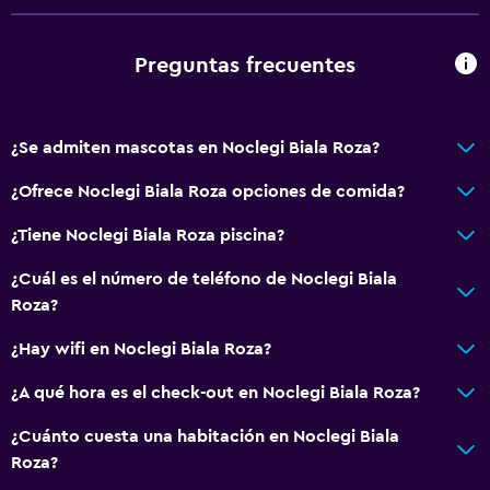
Accesibilidad y adecuación
Preguntas frecuentes
Habitaciones para no fumadores disponibles
Mascotas permitidas bajo consulta (pueden aplicar cargos
extra)
¿Se admiten mascotas en Noclegi Biala Roza?
Hipoalergénico
¿Ofrece Noclegi Biala Roza opciones de comida?
Almohada hipoalergénica
¿Tiene Noclegi Biala Roza piscina?
Habitación hipoalergénica
¿Cuál es el número de teléfono de Noclegi Biala
Plantas superiores accesibles por escaleras
Roza?
Áreas designadas para fumadores
¿Hay wifi en Noclegi Biala Roza?
Aire libre
¿A qué hora es el check-out en Noclegi Biala Roza?
Terraza/patio
¿Cuánto cuesta una habitación en Noclegi Biala
Parrilla
Roza?
Comedor al aire libre