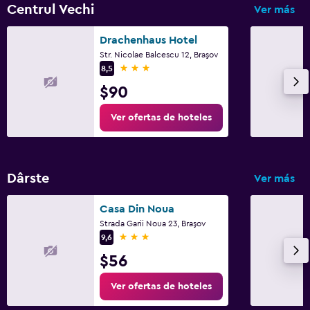
Centrul Vechi
Ver más
Drachenhaus Hotel
Str. Nicolae Balcescu 12, Braşov
3 estrellas
8,5
$90
Ver ofertas de hoteles
Dârste
Ver más
Casa Din Noua
Strada Garii Noua 23, Braşov
3 estrellas
9,6
$56
Ver ofertas de hoteles