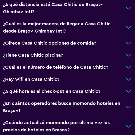
Estacionamiento y transporte
¿A qué distancia está Casa Chitic de Brașov-
Ghimbav Intl?
Traslado aeropuerto
¿Cuál es la mejor manera de llegar a Casa Chitic
Sistema de entretenimiento
desde Brașov-Ghimbav Intl?
TV de pantalla plana
¿Ofrece Casa Chitic opciones de comida?
¿Tiene Casa Chitic piscina?
Accesibilidad y adecuación
Hipoalergénico
¿Cuál es el número de teléfono de Casa Chitic?
¿Hay wifi en Casa Chitic?
Baño
¿A qué hora es el check-out en Casa Chitic?
Secador de pelo
¿En cuántos operadores busca momondo hoteles en
Braşov?
¿Cuándo actualizó momondo por última vez los
precios de hoteles en Braşov?