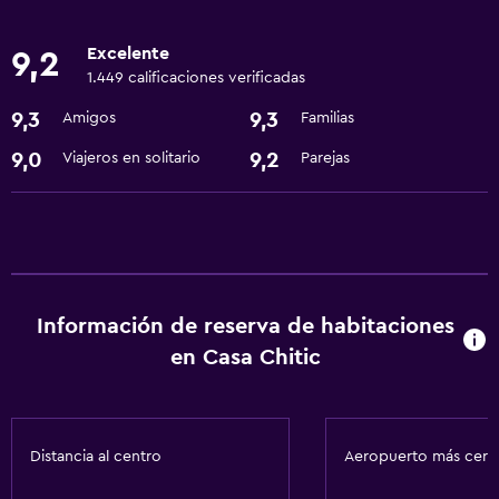
Senderismo
Excelente
9,2
Snowboard
1.449 calificaciones verificadas
Paseo en moto de nieve
9,3
9,3
Amigos
Familias
Paseo en trineo
9,0
9,2
Viajeros en solitario
Parejas
Servicios básicos
Wifi gratis
Aire acondicionado
Artículos de aseo gratis
Información de reserva de habitaciones
Calefacción
en Casa Chitic
Comedor
Restaurante
Distancia al centro
Aeropuerto más cer
Tetera