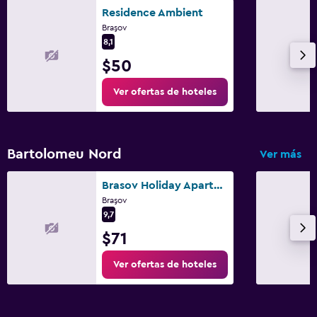
Residence Ambient
Braşov
8,1
$50
Ver ofertas de hoteles
Bartolomeu Nord
Ver más
Brasov Holiday Apartments
Braşov
9,7
$71
Ver ofertas de hoteles