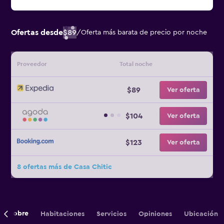
Ofertas desde
$89
/
Oferta más barata de precio por noche
Proveedor
Total noche
$89
Ver oferta
$104
Ver oferta
$123
Ver oferta
8 ofertas más de Casa Chitic
Sobre
Habitaciones
Servicios
Opiniones
Ubicación