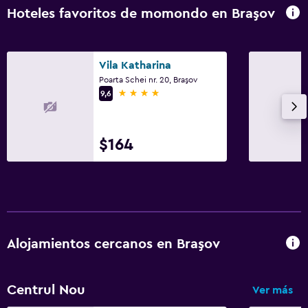
Hoteles favoritos de momondo en Braşov
Vila Katharina
Poarta Schei nr. 20, Braşov
4 estrellas
9,6
$164
Alojamientos cercanos en Braşov
Centrul Nou
Ver más