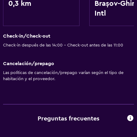
0,3 km
Brașov-Ghi
Minibar
Intl
Servicios y facilidades
Salas de conferencia
Check-in/Check-out
Servicio de habitaciones
Check-in después de las 14:00 - Check-out antes de las 11:00
Renta de equipo de esquí (en las instalaciones)
Cancelación/prepago
General
Las políticas de cancelación/prepago varían según el tipo de
Pantuflas
habitación y el proveedor.
Espacio de almacenamiento
Salud y seguridad
Limpieza diaria
Preguntas frecuentes
Caja fuerte