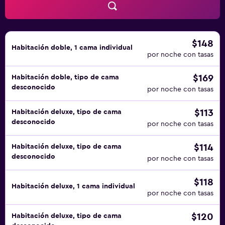
ocio y esparcimiento en este hotel incluyen una piscina al
aire libre y gimnasio abierto las 24 horas. Se pueden
practicar las actividades de ocio y esparcimiento que se
indican más abajo en las instalaciones o cerca del
$148
Habitación doble, 1 cama individual
alojamiento (es posible que se aplique un recargo).
por noche con tasas
$169
Habitación doble, tipo de cama
desconocido
por noche con tasas
$113
Habitación deluxe, tipo de cama
desconocido
por noche con tasas
$114
Habitación deluxe, tipo de cama
desconocido
por noche con tasas
$118
Habitación deluxe, 1 cama individual
por noche con tasas
$120
Habitación deluxe, tipo de cama