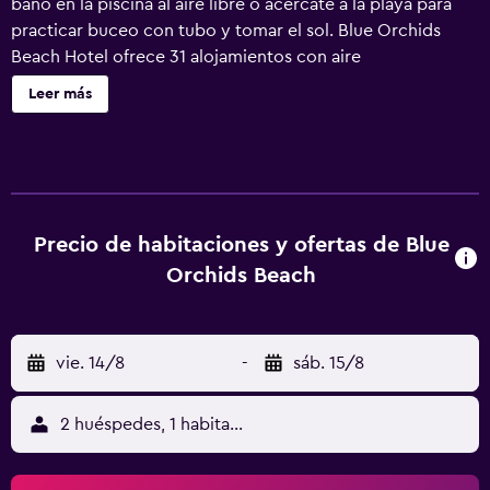
baño en la piscina al aire libre o acércate a la playa para
practicar buceo con tubo y tomar el sol. Blue Orchids
Beach Hotel ofrece 31 alojamientos con aire
acondicionado, caja fuerte y cafetera y tetera. Las
Leer más
habitaciones disponen de balcón o patio. Se ofrece una
televisión de pantalla plana de 32 pulgadas con canales
por cable de suscripción. En este hotel de 3 estrellas, los
alojamientos incluyen cocina con frigorífico/congelador
grande, placa de cocina, microondas y utensilios de
cocina. Los baños están equipados con bañera o ducha
Precio de habitaciones y ofertas de Blue
con bañera profunda y cabezal de ducha tipo lluvia,
Orchids Beach
artículos de higiene personal gratuitos y secador de pelo.
Este hotel en Worthing ofrece acceso a Internet wifi
gratis. Los servicios para las personas de negocios
vie. 14/8
-
sáb. 15/8
incluyen escritorio y teléfono; se ofrecen llamadas locales
gratuitas (pueden existir restricciones). Las habitaciones
también incluyen tabla de planchar con plancha y cortinas
2 huéspedes, 1 habitación
opacas. Se ofrece servicio de limpieza todos los días y es
posible solicitar masajes en la habitación. Los servicios de