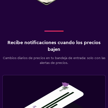
Spa
Piscina al aire libre
Toallas para piscina
Piscina con vista
Masajes
Recibe notificaciones cuando los precios
Sistema de entretenimiento
bajen
TV de pantalla plana
Cambios diarios de precios en tu bandeja de entrada: solo con las
TV por cable o vía satélite
alertas de precios.
Radio
Sala de estar/TV compartida
TV
Lavandería
Lavandería