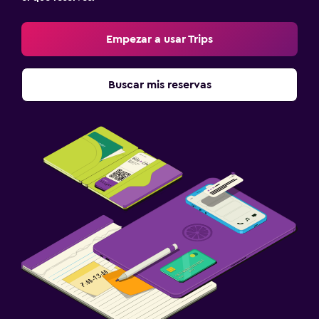
Toallas de playa
Parrilla
Empezar a usar Trips
Terraza
Buscar mis reservas
Comedor
Servicio de entrega de comida
Menús para dietas especiales (bajo petición)
Restaurante
Bar/lounge
Desayuno en la habitación
Máquina expendedora (bebidas)
Mesa de comedor
Piscina y spa