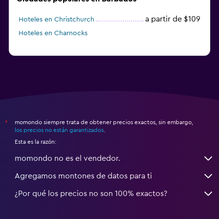
Seguridad las 24 horas
a partir de $109
Hoteles en Christchurch
Hoteles en Charnocks
Zona de trabajo
Fax/fotocopiadora
Caja fuerte para laptops
Escritorio
Gimnasio
momondo siempre trata de obtener precios exactos, sin embargo,
*
Gimnasio
los precios no están garantizados
.
Esta es la razón:
Gimnasio
momondo no es el vendedor.
Agregamos montones de datos para ti
¿Por qué los precios no son 100% exactos?