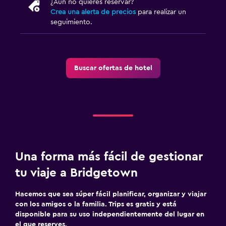
¿Aún no quieres reservar?
Crea una alerta de precios
para realizar un
Servicio de habitaciones
seguimiento.
Mostrador de información turística
Acceso con llave
Masaje de pies
Buscar ofertas de hotel
Recepción 24 horas
Caja fuerte
Aire libre
Comedor al aire libre
Una forma más fácil de gestionar
Muebles de exterior
tu viaje a Bridgetown
Área de picnic
Jardín
Hacemos que sea súper fácil planificar, organizar y viajar
Terraza/patio
con los amigos o la familia. Trips es gratis y está
disponible para su uso independientemente del lugar en
Sillas de playa
el que reserves.