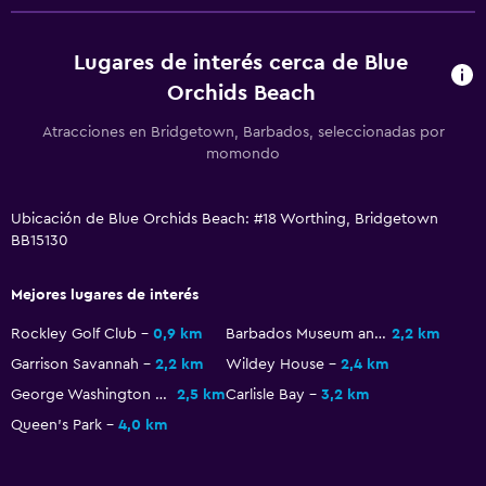
Áreas designadas para fumadores
Entrada privada
Lugares de interés cerca de Blue
Orchids Beach
Accesibilidad
Ascensor
Atracciones en Bridgetown, Barbados, seleccionadas por
momondo
Ascensor disponible
Tina de baño adaptada
Ubicación de Blue Orchids Beach: #18 Worthing, Bridgetown
Plantas superiores accesibles por ascensor
BB15130
Plantas superiores accesibles por escaleras
Mejores lugares de interés
General
Rockley Golf Club
0,9 km
Barbados Museum and Historical Society
2,2 km
Habitaciones familiares
Garrison Savannah
2,2 km
Wildey House
2,4 km
Vista al jardín
George Washington House
2,5 km
Carlisle Bay
3,2 km
Queen's Park
4,0 km
Posibilidad de habitaciones conectadas
Vista a la piscina