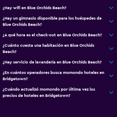
Cocina
¿Hay wifi en Blue Orchids Beach?
Tetera/cafetera
¿Hay un gimnasio disponible para los huéspedes de
Tetera
Blue Orchids Beach?
Tostadora
¿A qué hora es el check-out en Blue Orchids Beach?
Nevera
¿Cuánto cuesta una habitación en Blue Orchids
Cafetera
Beach?
Comedor
¿Hay servicio de lavandería en Blue Orchids Beach?
Accesibilidad y adecuación
¿En cuántos operadores busca momondo hoteles en
Bridgetown?
Unidad ubicada en la planta baja
Unidad accesible para personas en silla de ruedas
¿Cuándo actualizó momondo por última vez los
precios de hoteles en Bridgetown?
Para no fumadores
Lavabo bajo
Fregadero bajo