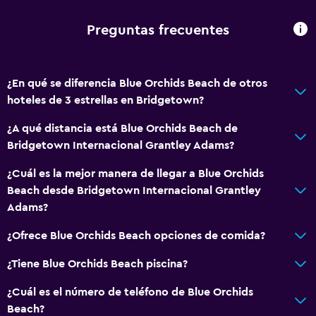
Toallas
Champú
Preguntas frecuentes
Adaptador
Gel de ducha
¿En qué se diferencia Blue Orchids Beach de otros
Papeleras
hoteles de 3 estrellas en Bridgetown?
Acondicionador
¿A qué distancia está Blue Orchids Beach de
Bridgetown Internacional Grantley Adams?
Cocina
¿Cuál es la mejor manera de llegar a Blue Orchids
Copas
Beach desde Bridgetown Internacional Grantley
Tetera eléctrica
Adams?
Utensilios de cocina
¿Ofrece Blue Orchids Beach opciones de comida?
Cocina
¿Tiene Blue Orchids Beach piscina?
Cocineta
Horno
¿Cuál es el número de teléfono de Blue Orchids
Beach?
Microondas