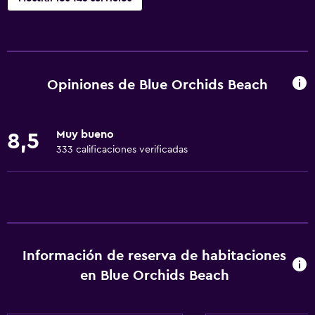
Actividades
Tienda de regalos
Bicicletas
Opiniones de Blue Orchids Beach
Pesca
Sala de juegos
Muy bueno
8,5
Golf
333 calificaciones verificadas
Ciclismo
Dardos
Buceo
Buceo
Información de reserva de habitaciones
Entretenimiento nocturno
en Blue Orchids Beach
Paseos a caballo
Mesa de billar