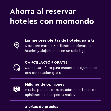
Inodoro adaptado
Ducha
Ahorra al reservar
Gorro de baño
hoteles con momondo
Baño adicional
Tina de baño
Las mejores ofertas de hoteles para ti
Aseo
Descubre más de 3 millones de ofertas de
Papel higiénico
hoteles y alojamientos en un solo lugar.
Ducha italiana
CANCELACIÓN GRATIS
Usa nuestro filtro para encontrar alojamientos
Servicios y facilidades
con cancelación gratis.
Centro de negocios
Millones de opiniones
Renta de autos
Mira las puntuaciones basadas en millones de
Servicio de despertador
opiniones de huéspedes reales.
Servicio de conserjería
Alertas de precios
Cambio de divisas