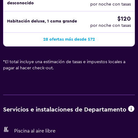
desconocido
solicitar tabla de planchar con plancha. Los servicios de
por noche con tasas
ocio y esparcimiento en este apartotel incluyen una
$120
piscina al aire libre y gimnasio. Se pueden practicar las
Habitación deluxe, 1 cama grande
por noche con tasas
actividades de ocio y esparcimiento que se indican más
abajo en las instalaciones o cerca del alojamiento (es
28 ofertas más desde $72
posible que se aplique un recargo).
*
El total incluye una estimación de tasas e impuestos locales a
pagar al hacer check-out.
Servicios e instalaciones de Departamento
Piscina al aire libre