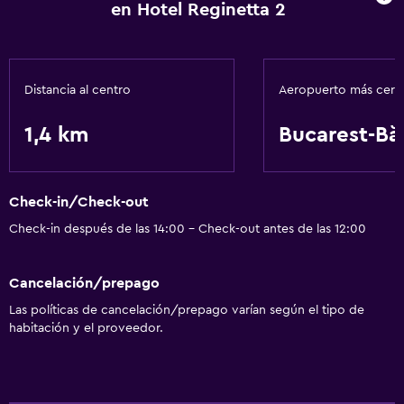
en Hotel Reginetta 2
Comedor
Restaurante
Minibar
Distancia al centro
Aeropuerto más cer
1,4 km
Bucarest-Bă
Actividades
Salón de belleza
Bicicletas
Check-in/Check-out
Check-in después de las 14:00 - Check-out antes de las 12:00
Servicios y facilidades
Servicio de habitaciones
Cancelación/prepago
Recepción 24 horas
Las políticas de cancelación/prepago varían según el tipo de
habitación y el proveedor.
Servicios básicos
Wifi