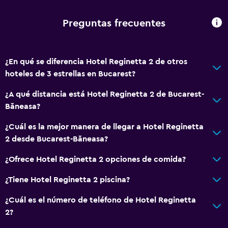
Aire acondicionado
Preguntas frecuentes
Estacionamiento y transporte
Traslado aeropuerto
¿En qué se diferencia Hotel Reginetta 2 de otros
hoteles de 3 estrellas en Bucarest?
Accesibilidad y adecuación
Áreas designadas para fumadores
¿A qué distancia está Hotel Reginetta 2 de Bucarest-
Băneasa?
Baño
¿Cuál es la mejor manera de llegar a Hotel Reginetta
Secador de pelo
2 desde Bucarest-Băneasa?
¿Ofrece Hotel Reginetta 2 opciones de comida?
General
¿Tiene Hotel Reginetta 2 piscina?
Espacio de almacenamiento
¿Cuál es el número de teléfono de Hotel Reginetta
Salud y seguridad
2?
Caja fuerte