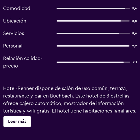
Comodidad
9,4
Ubicación
8,8
Servicios
8,6
Personal
9,9
Relación calidad-
9,1
precio
Hotel-Renner dispone de salón de uso común, terraza,
restaurante y bar en Buchbach. Este hotel de 3 estrellas
ofrece cajero automático, mostrador de información
turística y wifi gratis. El hotel tiene habitaciones familiares.
En el hotel, todas las habitaciones están equipadas con
Leer más
escritorio, TV de pantalla plana, baño privado, ropa de
cama y toallas. Todas las unidades incluyen armario. El