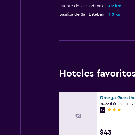
Puente de las Cadenas
0,9 km
Basílica de San Esteban
1,3 km
Hoteles favorit
Rákóczi út 48-50., B
3 estrellas
7,7
$43