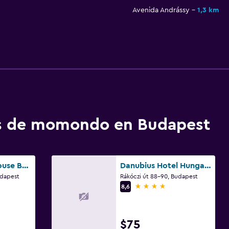
Avenida Andrássy
1,3 km
os de momondo en Budapest
Omega Guesthouse Budapest
Danubius Hotel Hungaria City Center
udapest
Rákóczi út 88-90, Budapest
4 estrellas
8,6
$75