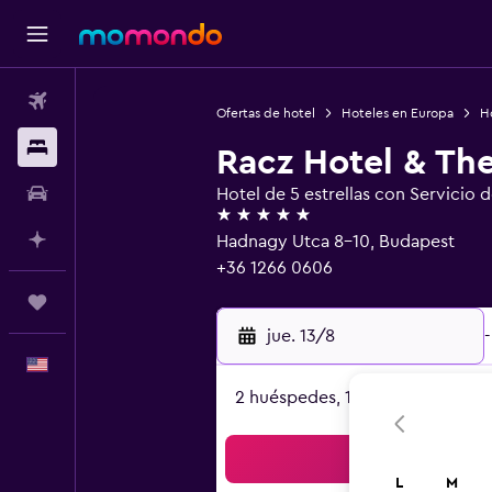
Vuelos
Ofertas de hotel
Hoteles en Europa
H
Alojamientos
Racz Hotel & Th
Autos
Hotel de 5 estrellas con Servicio 
5 estrellas
Planifica con IA
Hadnagy Utca 8-10, Budapest
+36 1266 0606
Trips
jue. 13/8
-
Español
2 huéspedes, 1 habitación
Bus
L
M