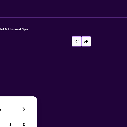
tel & Thermal Spa
6
S
D