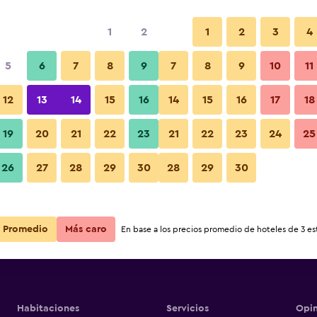
1
2
1
2
3
4
5
6
7
8
9
7
8
9
10
11
12
13
14
15
16
14
15
16
17
18
Ver precios
l Spa
19
20
21
22
23
21
22
23
24
25
26
27
28
29
30
28
29
30
Ver precios
l Spa
Ver precios
l Spa
Promedio
Más caro
En base a los precios promedio de hoteles de 3 est
Habitaciones
Servicios
Opin