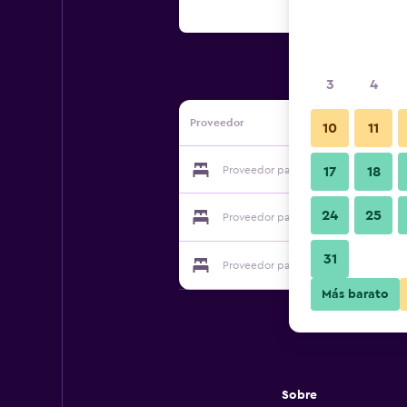
3
4
Proveedor
10
11
Proveedor para Racz Hotel & Therma
17
18
24
25
Proveedor para Racz Hotel & Therma
31
Proveedor para Racz Hotel & Therma
Más barato
Sobre