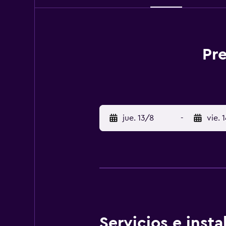
Pre
jue. 13/8
-
vie. 
Servicios e inst