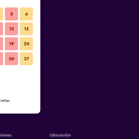
5
6
12
13
19
20
26
27
rellas
iones
Ubicación