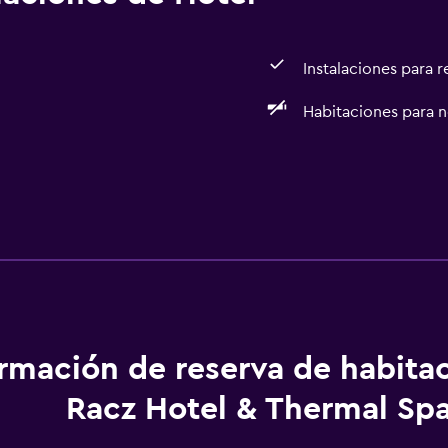
Instalaciones para 
Habitaciones para 
Accesibilidad y adecuac
Habitaciones para no fu
Servicios básicos
ormación de reserva de habita
Wifi
Racz Hotel & Thermal Sp