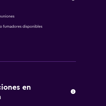
reuniones
no fumadores disponibles
ión
madores disponibles
ciones en
a