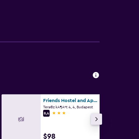
Friends Hostel and Apartments Budapest
Tera©z kA¶Aºt 4, 4, Budapest
3 estrellas
8,4
$98