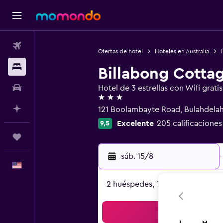
Vuelos
Ofertas de hotel
Hoteles en Australia
Alojamientos
Billabong Cotta
Autos
Hotel de 3 estrellas con Wifi gratis
3 estrellas
Planifica con IA
121 Boolambayte Road, Bulahdela
Excelente
205 calificaciones
9,5
Trips
sáb. 15/8
-
Español
2 huéspedes, 1 habitación
Bus