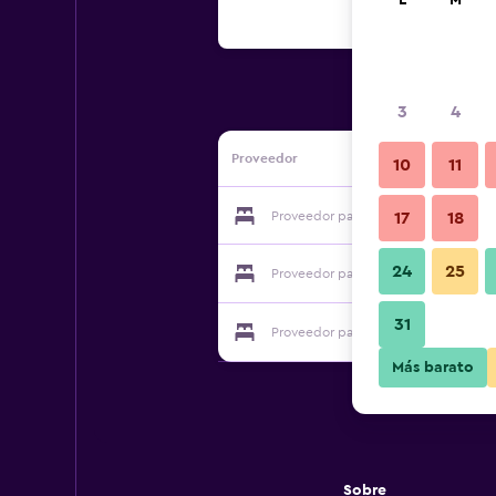
L
M
3
4
Proveedor
10
11
Proveedor para Billabong Cottage
17
18
24
25
Proveedor para Billabong Cottage
31
Proveedor para Billabong Cottage
Más barato
Sobre