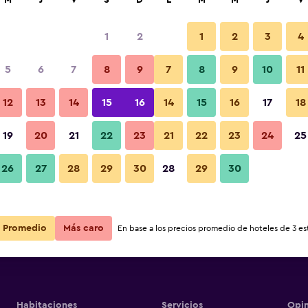
M
J
V
S
D
L
M
M
J
V
1
2
1
2
3
4
5
6
7
8
9
7
8
9
10
11
12
13
14
15
16
14
15
16
17
18
Ver precios
19
20
21
22
23
21
22
23
24
25
26
27
28
29
30
28
29
30
Ver precios
Ver precios
Promedio
Más caro
En base a los precios promedio de hoteles de 3 est
Habitaciones
Servicios
Opin