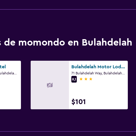
os de momondo en Bulahdelah
tel
Bulahdelah Motor Lodge
95 Bulahdelah Way, Bulahdelah, NSW
71 Bulahdelah Way, Bulahdelah, NSW
3 estrellas
8,1
$101