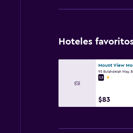
Hoteles favorit
Mount View Mo
1 estrella
7,3
$83