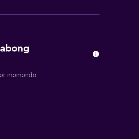
llabong
s por momondo