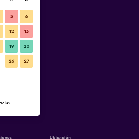
S
D
5
6
12
13
19
20
26
27
rellas
iones
Ubicación