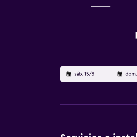
sáb. 15/8
-
dom.