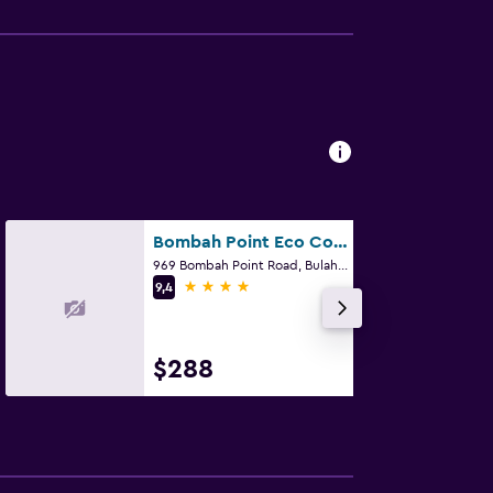
Bombah Point Eco Cottages
969 Bombah Point Road, Bulahdelah, NSW
4 estrellas
9,4
$288