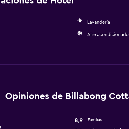
alaciones de Hotel
Lavandería
Aire acondicionado
Baño
Secador de pelo
Opiniones de Billabong Cot
8,9
Familias
s