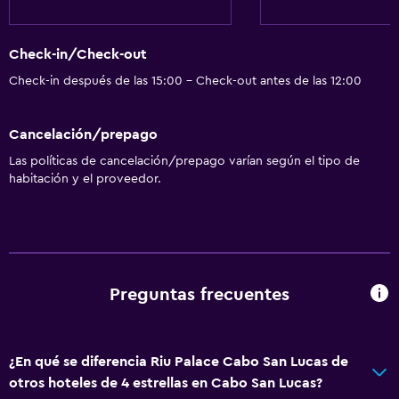
Centro de negocios
Renta de autos
Check-in/Check-out
Servicio de despertador
Check-in después de las 15:00 - Check-out antes de las 12:00
Personal de entretenimiento
Instalaciones para reuniones
Cancelación/prepago
Servicio de habitaciones
Las políticas de cancelación/prepago varían según el tipo de
Mostrador de información turística
habitación y el proveedor.
Acceso con tarjeta
Check-out exprés
Recepción 24 horas
Salas de conferencia
Preguntas frecuentes
Caja fuerte
Botella de agua
¿En qué se diferencia Riu Palace Cabo San Lucas de
otros hoteles de 4 estrellas en Cabo San Lucas?