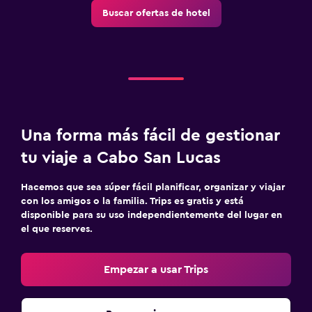
Áreas designadas para fumadores
Buscar ofertas de hotel
Habitaciones para no fumadores disponibles
Accesibilidad
Ascensor
Ideal para familias
Piscina (para niños)
Una forma más fácil de gestionar
Club infantil
tu viaje a Cabo San Lucas
Servicios de cuidado de niños (con cargos)
Hacemos que sea súper fácil planificar, organizar y viajar
Parque infantil
con los amigos o la familia. Trips es gratis y está
disponible para su uso independientemente del lugar en
el que reserves.
Lavandería
Lavandería
Empezar a usar Trips
Servicios de lavandería/tintorería
Plancha y tabla de planchar