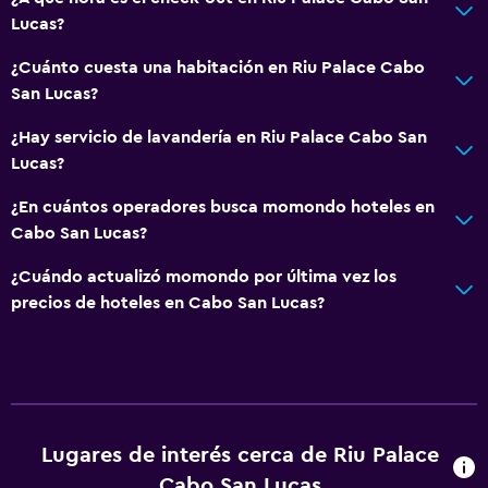
Lucas?
Internet
Ventilador
¿Cuánto cuesta una habitación en Riu Palace Cabo
San Lucas?
Extinguidor
Alarma de humo
¿Hay servicio de lavandería en Riu Palace Cabo San
Lucas?
Aire acondicionado
Wifi gratis
¿En cuántos operadores busca momondo hoteles en
Cabo San Lucas?
Ropa de cama
Toallas
¿Cuándo actualizó momondo por última vez los
precios de hoteles en Cabo San Lucas?
Papeleras
Baño
Secador de pelo
Baño público
Lugares de interés cerca de Riu Palace
Albornoz
Cabo San Lucas