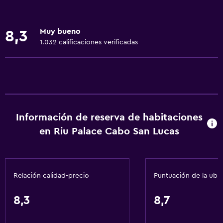
Buceo
Buceo
Muy bueno
8,3
Entretenimiento nocturno
1.032 calificaciones verificadas
Salón de belleza
Paseos a caballo
Ping pong
Mesa de billar
Información de reserva de habitaciones
Instalaciones para deportes acuáticos
en Riu Palace Cabo San Lucas
Sala de fiestas
Cancha de básquetbol
Compras
Relación calidad-precio
Puntuación de la ubi
Servicios y facilidades
8,3
8,7
Cajero automático/banco