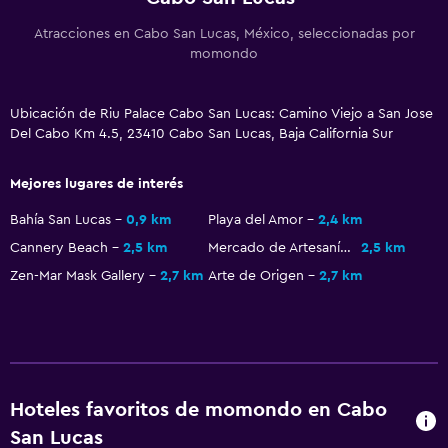
Baño privado
Atracciones en Cabo San Lucas, México, seleccionadas por
Ducha
momondo
Aseo
Papel higiénico
Ubicación de Riu Palace Cabo San Lucas: Camino Viejo a San Jose
Del Cabo Km 4.5, 23410 Cabo San Lucas, Baja California Sur
Comedor
Mejores lugares de interés
Restaurante
Bahía San Lucas
0,9 km
Playa del Amor
2,4 km
Bar/lounge
Cannery Beach
2,5 km
Mercado de Artesanías en la Marina
2,5 km
Minibar
Zen-Mar Mask Gallery
2,7 km
Arte de Origen
2,7 km
Bar de tapas
Desayuno en la habitación
Cafetera
Máquina expendedora (bebidas)
Hoteles favoritos de momondo en Cabo
San Lucas