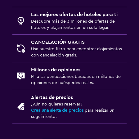
Gimnasio
Las mejores ofertas de hoteles para ti
Aerobics
Descubre más de 3 millones de ofertas de
Clases de fitness
hoteles y alojamientos en un solo lugar.
Gimnasio
CANCELACIÓN GRATIS
Tenis
Usa nuestro filtro para encontrar alojamientos
Gimnasio
con cancelación gratis.
Millones de opiniones
Sistema de entretenimiento
Mira las puntuaciones basadas en millones de
TV de pantalla plana
opiniones de huéspedes reales.
TV por cable o vía satélite
Alertas de precios
Sala de estar/TV compartida
¿Aún no quieres reservar?
Crea una alerta de precios
para realizar un
TV
seguimiento.
Accesibilidad y adecuación