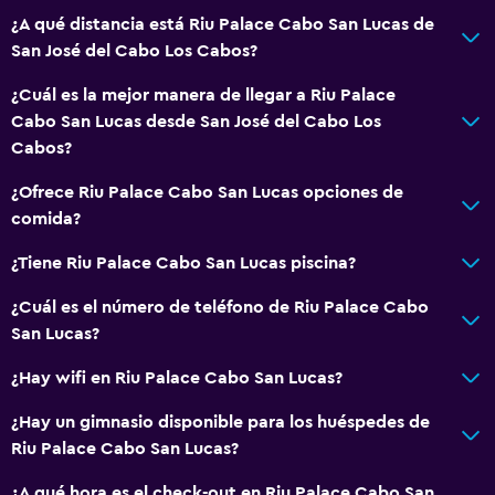
Piscina y spa
¿A qué distancia está Riu Palace Cabo San Lucas de
Spa
San José del Cabo Los Cabos?
Bañera de hidromasaje
¿Cuál es la mejor manera de llegar a Riu Palace
Piscina al aire libre
Cabo San Lucas desde San José del Cabo Los
Piscina pequeña
Cabos?
Toallas para piscina
¿Ofrece Riu Palace Cabo San Lucas opciones de
Vapor
comida?
Piscina privada
¿Tiene Riu Palace Cabo San Lucas piscina?
Masajes
¿Cuál es el número de teléfono de Riu Palace Cabo
Bar en la piscina
San Lucas?
Sauna
¿Hay wifi en Riu Palace Cabo San Lucas?
Tobogán acuático
¿Hay un gimnasio disponible para los huéspedes de
Riu Palace Cabo San Lucas?
Servicios básicos
Wifi disponible en todas las instalaciones
¿A qué hora es el check-out en Riu Palace Cabo San