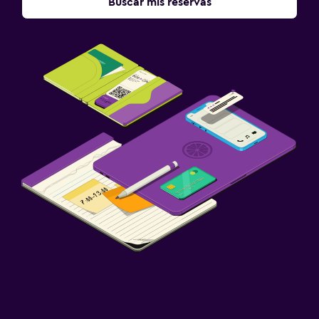
Buscar mis reservas
Habitación
Enchufe cerca de la cama
Sofá cama
Armario o clóset
Salud y seguridad
Limpieza diaria
Seguridad las 24 horas
Caja fuerte
Estacionamiento y transporte
Estacionamiento gratuito