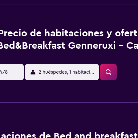
Precio de habitaciones y ofer
Bed&Breakfast Genneruxi - Cag
14/8
2 huéspedes, 1 habitación
alaciones de Bed and breakfast