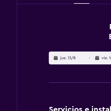
jue. 13/8
-
vie. 
Servicios e inst