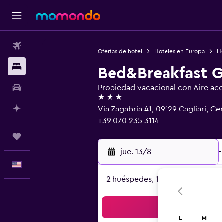
Vuelos
Ofertas de hotel
Hoteles en Europa
Ho
Alojamientos
Bed&Breakfast G
Autos
Propiedad vacacional con Aire ac
3 estrellas
Planifica con IA
Via Zagabria 41, 09129 Cagliari, C
+39 070 235 3114
Trips
jue. 13/8
-
Español
2 huéspedes, 1 habitación
Bus
L
M