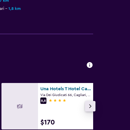
,7 km
ri
1,8 km
Una Hotels T Hotel Cagliari
Via Dei Giudicati 66, Cagliari, Cerdeña
4 estrellas
8,8
$170