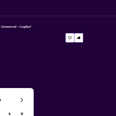
 Genneruxi - Cagliari
6
S
D