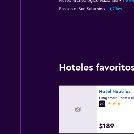
Museo Archeologico Nazionale
1,6 k
Basilica di San Saturnino
1,7 km
Hoteles favorit
Hotel Nautilus
3 estrellas
9,0
$189