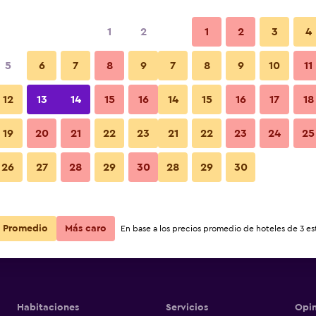
1
2
1
2
3
4
5
6
7
8
9
7
8
9
10
11
12
13
14
15
16
14
15
16
17
18
ruxi -
Ver precios
19
20
21
22
23
21
22
23
24
25
ruxi -
26
27
28
29
30
28
29
30
Ver precios
ruxi -
Ver precios
Promedio
Más caro
En base a los precios promedio de hoteles de 3 est
Habitaciones
Servicios
Opin