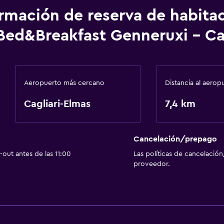
onibles
ormación de reserva de habita
Bed&Breakfast Genneruxi - Cag
Baño
Secador de pelo
Aeropuerto más cercano
Distancia al aerop
Salud y seguridad
Cagliari-Elmas
7,4 km
Caja fuerte
Cancelación/prepago
out antes de las 11:00
Las políticas de cancelación
proveedor.