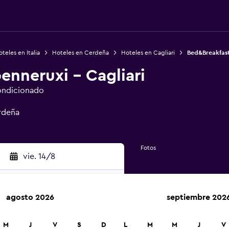
teles en Italia
Hoteles en Cerdeña
Hoteles en Cagliari
Bed&Breakfast
enneruxi - Cagliari
ondicionado
erdeña
Fotos
vie. 14/8
agosto 2026
septiembre 202
car
M
J
V
S
D
L
M
M
J
V