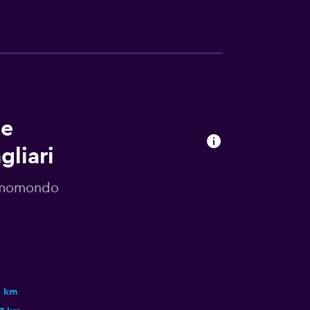
de
liari
r momondo
5 km