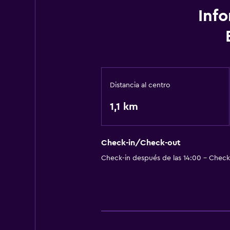
Habitaciones para fumadores disp
Inf
Servicios básicos
Aire acondicionado
Wifi
Distancia al centro
General
1,1 km
Espacio de almacenamiento
Check-in/Check-out
Check-in después de las 14:00 - Check-