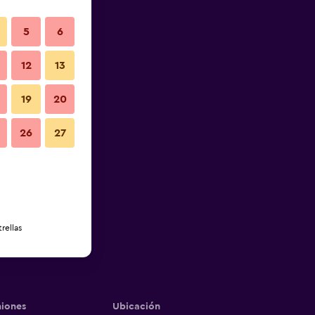
5
6
12
13
19
20
26
27
rellas
iones
Ubicación