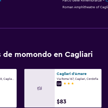
m
Parco delle Rimembranze
1
Roman Amphitheatre of Caglia
os de momondo en Cagliari
Cagliari d'Amare
Lungomare Poetto 158, Cagliari, Cerdeña
Via Roma 167, Cagliari, Cerdeña
3 estrellas
7,0
$83