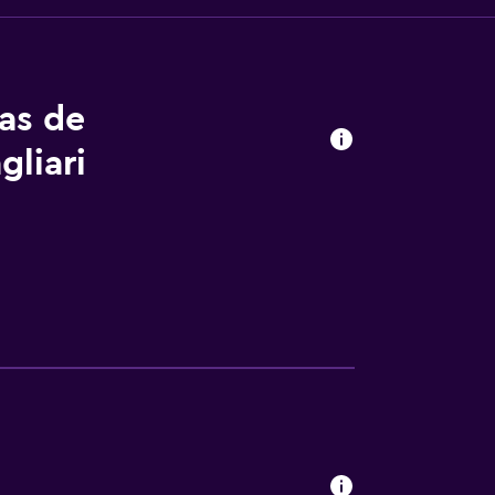
tas de
liari