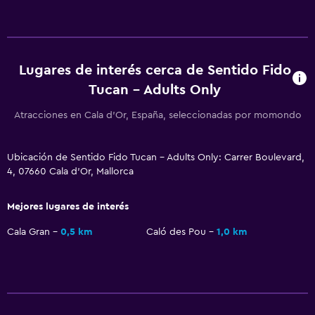
Cafetera
Servicios y facilidades
Lugares de interés cerca de Sentido Fido
Renta de autos
Tucan - Adults Only
Servicio de despertador
Atracciones en Cala d'Or, España, seleccionadas por momondo
Servicio de conserjería
Personal de entretenimiento
Ubicación de Sentido Fido Tucan - Adults Only: Carrer Boulevard,
Cambio de divisas
4, 07660 Cala d'Or, Mallorca
Mostrador de información turística
Mejores lugares de interés
Acceso con tarjeta
Cala Gran
0,5 km
Caló des Pou
1,0 km
Recepción 24 horas
Caja fuerte
Piscina y spa