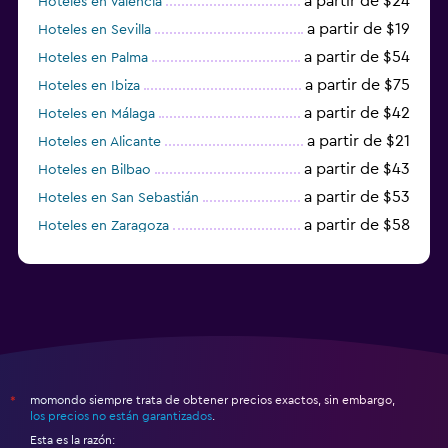
a partir de $24
Hoteles en Valencia
a partir de $19
Hoteles en Sevilla
a partir de $54
Hoteles en Palma
a partir de $75
Hoteles en Ibiza
a partir de $42
Hoteles en Málaga
a partir de $21
Hoteles en Alicante
a partir de $43
Hoteles en Bilbao
a partir de $53
Hoteles en San Sebastián
a partir de $58
Hoteles en Zaragoza
a partir de $49
Hoteles en Toledo
momondo siempre trata de obtener precios exactos, sin embargo,
*
los precios no están garantizados
.
Esta es la razón: