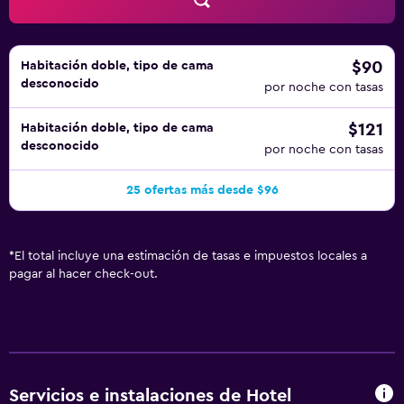
Otros servicios de ocio y esparcimiento incluyen sauna y
gimnasio. Se pueden practicar las actividades de ocio y
esparcimiento que se indican más abajo en las
instalaciones o cerca del alojamiento (es posible que se
$90
Habitación doble, tipo de cama
desconocido
aplique un recargo).
por noche con tasas
$121
Habitación doble, tipo de cama
desconocido
por noche con tasas
25 ofertas más desde $96
*
El total incluye una estimación de tasas e impuestos locales a
pagar al hacer check-out.
Servicios e instalaciones de Hotel