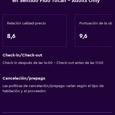
en Sentido Fido Tucan - Adults Only
Clases de cocina
Paseos a caballo
Ping pong
Relación calidad-precio
Puntuación de la ubi
Mesa de billar
8,6
9,6
Natación
Servicios básicos
Check-in/Check-out
Wifi disponible en todas las instalaciones
Check-in después de las 14:00 - Check-out antes de las 11:00
Internet
Extinguidor
Cancelación/prepago
Artículos de aseo gratis
Las políticas de cancelación/prepago varían según el tipo de
Alarma de humo
habitación y el proveedor.
Calefacción
Aire acondicionado