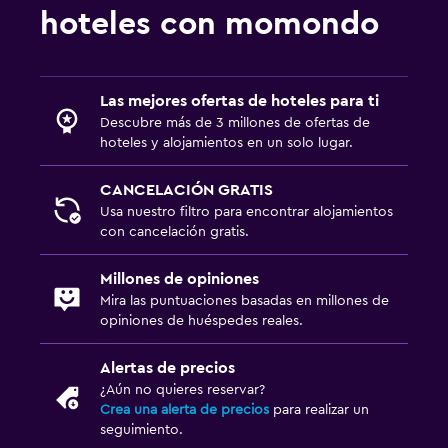
hoteles con momondo
TV
Baño
Las mejores ofertas de hoteles para ti
Secador de pelo
Descubre más de 3 millones de ofertas de
hoteles y alojamientos en un solo lugar.
Baño público
Baño privado
CANCELACIÓN GRATIS
Ducha
Usa nuestro filtro para encontrar alojamientos
con cancelación gratis.
Gorro de baño
Papel higiénico
Millones de opiniones
Mira las puntuaciones basadas en millones de
opiniones de huéspedes reales.
General
Piso de parquet o madera noble
Alertas de precios
¿Aún no quieres reservar?
Vista a la piscina
Crea una alerta de precios
para realizar un
Espacio de almacenamiento
seguimiento.