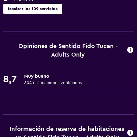
Mostrar los 109 servicios
Actividades
Ecoturismo
Acceso a la playa
Opiniones de Sentido Fido Tucan -
Bicicletas
Adults Only
Pesca
Juegos de mesa/rompecabezas
Muy bueno
8,7
Sala de juegos
804 calificaciones verificadas
Golf
Dardos
Buceo
Bingo
Información de reserva de habitaciones
Entretenimiento nocturno