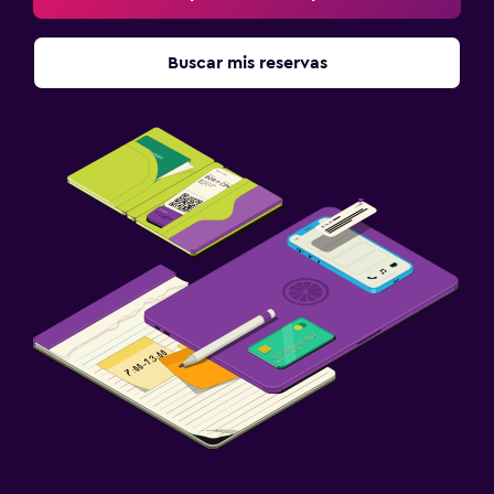
Plancha y tabla de planchar
Buscar mis reservas
Tendedero
Estacionamiento y transporte
Estacionamiento
Traslado al aeropuerto (con cargos)
Estacionamiento privado
Habitación
Enchufe cerca de la cama
Perchero
Armario o clóset
Zona de trabajo