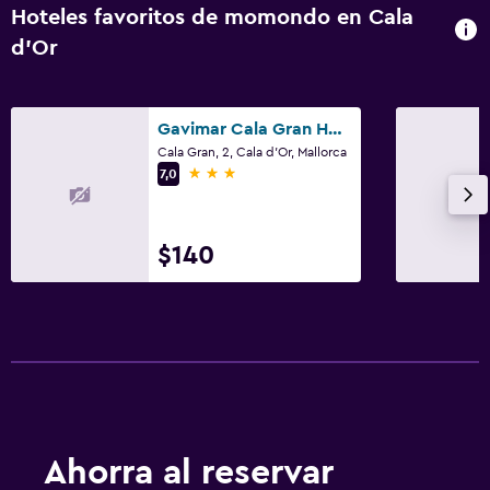
Spa
Hoteles favoritos de momondo en Cala
Bañera de hidromasaje
d'Or
Piscina (cubierta)
Piscina al aire libre
Gavimar Cala Gran Hotel and Apartments
Toallas para piscina
Cala Gran, 2, Cala d'Or, Mallorca
3 estrellas
7,0
Vapor
Masajes
Sauna
$140
Sistema de entretenimiento
TV de pantalla plana
TV por cable o vía satélite
Radio
Sala de estar/TV compartida
Ahorra al reservar
Libros