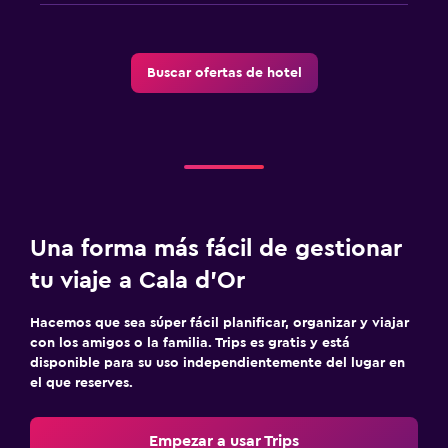
Vista al mar
Solárium
Buscar ofertas de hotel
Teléfono
Aire libre
Muebles de exterior
Jardín
Terraza/patio
Una forma más fácil de gestionar
Sillas de playa
tu viaje a Cala d'Or
Terraza
Hacemos que sea súper fácil planificar, organizar y viajar
con los amigos o la familia. Trips es gratis y está
Lavandería
disponible para su uso independientemente del lugar en
Lavandería
el que reserves.
Servicio de planchado
Empezar a usar Trips
Servicios de lavandería/tintorería