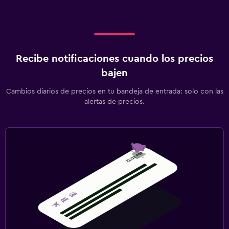
Fax/fotocopiadora
Caja fuerte para laptops
Escritorio
Recibe notificaciones cuando los precios
Salud y seguridad
bajen
Limpieza diaria
Cambios diarios de precios en tu bandeja de entrada: solo con las
Botiquín de primeros auxilios
alertas de precios.
Caja fuerte
Gimnasio
Clases de fitness
Gimnasio
Ideal para familias
Equipo infantil para zona de juegos al aire libre