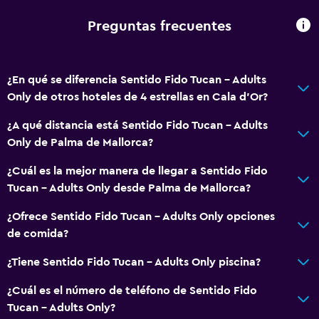
Wifi gratis
Ropa de cama
Preguntas frecuentes
Toallas
Champú
¿En qué se diferencia Sentido Fido Tucan - Adults
Gel de ducha
Only de otros hoteles de 4 estrellas en Cala d'Or?
Papeleras
¿A qué distancia está Sentido Fido Tucan - Adults
Only de Palma de Mallorca?
Accesibilidad y adecuación
¿Cuál es la mejor manera de llegar a Sentido Fido
Unidad accesible para personas en silla de ruedas
Tucan - Adults Only desde Palma de Mallorca?
Fregadero bajo
¿Ofrece Sentido Fido Tucan - Adults Only opciones
Almohada sin plumas
de comida?
Áreas designadas para fumadores
¿Tiene Sentido Fido Tucan - Adults Only piscina?
Habitaciones para no fumadores disponibles
¿Cuál es el número de teléfono de Sentido Fido
Accesibilidad
Tucan - Adults Only?
Solo adultos