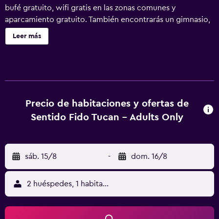
bufé gratuito, wifi gratis en las zonas comunes y
aparcamiento gratuito. También encontrarás un gimnasio,
un bar o lounge y un bar junto a la piscina. Se ofrece
Leer más
servicio de cambio de toallas a petición. Sentido Fido
Tucan - Adults Only ofrece 177 alojamientos con aire
acondicionado, caja fuerte y cafetera y tetera. Las
habitaciones disponen de balcón. Cabe destacar que este
alojamiento permite a sus clientes elegir el tipo de
almohada. Se ofrece una televisión de pantalla plana de 32
Precio de habitaciones y ofertas de
pulgadas con canales por cable. Los baños están
Sentido Fido Tucan - Adults Only
equipados con ducha, artículos de higiene personal
gratuitos y secador de pelo. Este hotel en Santanyí ofrece
acceso a Internet wifi gratis. Los servicios para las
sáb. 15/8
-
dom. 16/8
personas de negocios incluyen escritorio y teléfono. Las
habitaciones también incluyen tabla de planchar con
plancha y cortinas opacas. Se ofrece servicio de limpieza
2 huéspedes, 1 habitación
todos los días y es posible solicitar cambio de toallas. En
el alojamiento hay piscina cubierta y piscina al aire libre.