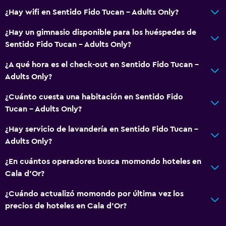
¿Hay wifi en Sentido Fido Tucan - Adults Only?
Ascensor
Ascensor disponible
¿Hay un gimnasio disponible para los huéspedes de
Sentido Fido Tucan - Adults Only?
Estacionamiento accesible
Plantas superiores accesibles por ascensor
¿A qué hora es el check-out en Sentido Fido Tucan -
Adults Only?
Comedor
¿Cuánto cuesta una habitación en Sentido Fido
Tetera eléctrica
Tucan - Adults Only?
Almuerzos para llevar
¿Hay servicio de lavandería en Sentido Fido Tucan -
Menús para dietas especiales (bajo petición)
Adults Only?
Restaurante
¿En cuántos operadores busca momondo hoteles en
Bar/lounge
Cala d'Or?
Minibar
¿Cuándo actualizó momondo por última vez los
Bar de tapas
precios de hoteles en Cala d'Or?
Tetera/cafetera