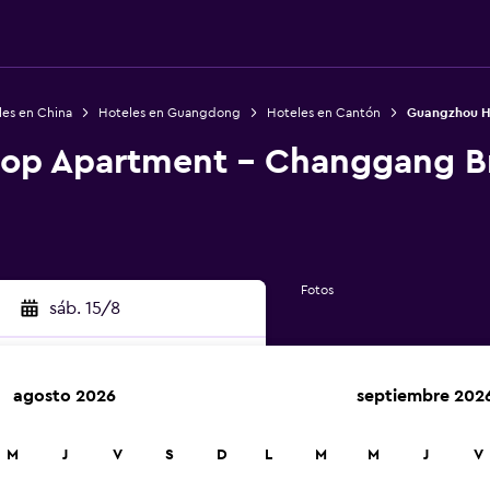
les en China
Hoteles en Guangdong
Hoteles en Cantón
Guangzhou H
op Apartment - Changgang B
Fotos
sáb. 15/8
agosto 2026
septiembre 202
car
M
J
V
S
D
L
M
M
J
V