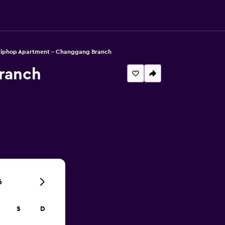
iphop Apartment - Changgang Branch
ranch
6
S
D