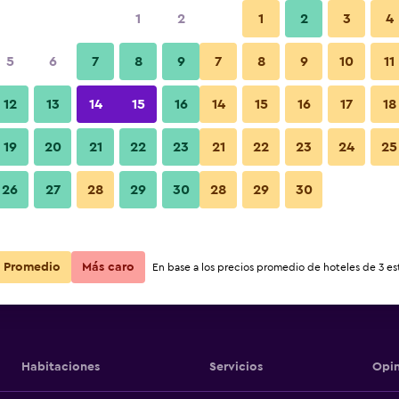
1
2
1
2
3
4
5
6
7
8
9
7
8
9
10
11
12
13
14
15
16
14
15
16
17
18
partment -
Ver precios
19
20
21
22
23
21
22
23
24
25
partment -
26
27
28
29
30
28
29
30
Ver precios
partment -
Ver precios
Promedio
Más caro
En base a los precios promedio de hoteles de 3 est
Habitaciones
Servicios
Opin