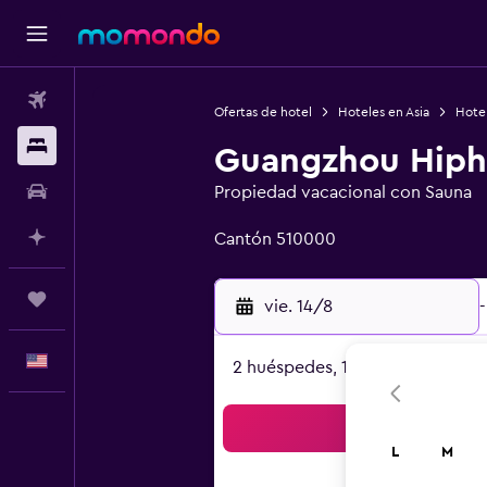
Vuelos
Ofertas de hotel
Hoteles en Asia
Hote
Alojamientos
Guangzhou Hiph
Autos
Propiedad vacacional con Sauna
Categoría 0
Planifica con IA
Cantón 510000
Trips
vie. 14/8
-
Español
2 huéspedes, 1 habitación
Bus
L
M