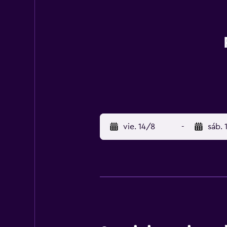
vie. 14/8
-
sáb. 