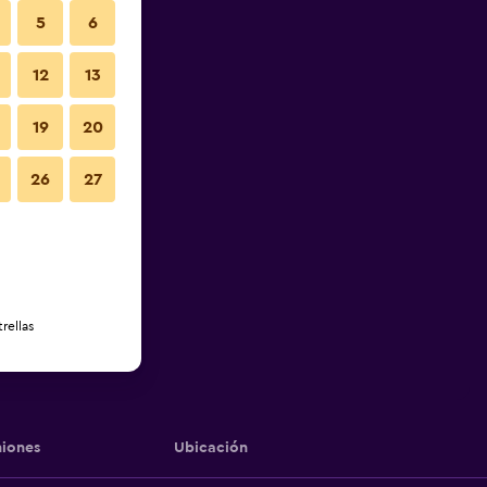
5
6
12
13
19
20
26
27
rellas
iones
Ubicación