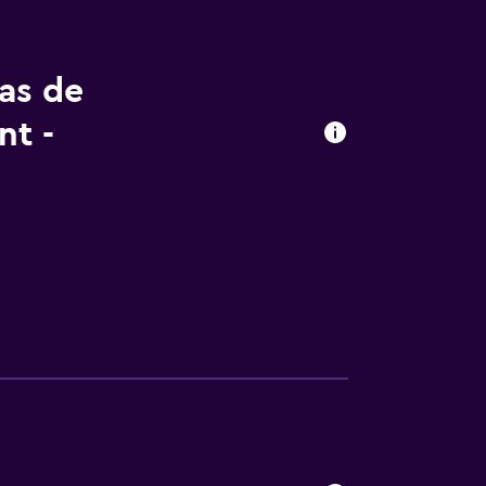
tas de
t -