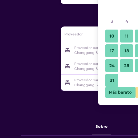
3
4
Proveedor
10
11
Proveedor para Guangzhou Hiphop A
17
18
Changgang Branch
Proveedor para Guangzhou Hiphop A
24
25
Changgang Branch
31
Proveedor para Guangzhou Hiphop A
Changgang Branch
Más barato
Sobre