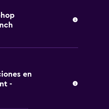
phop
anch
ciones en
t -