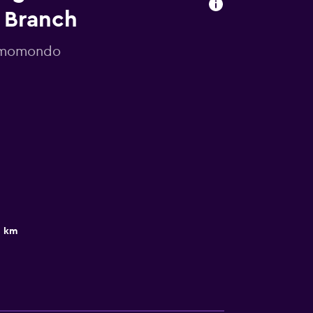
 Branch
r momondo
3 km