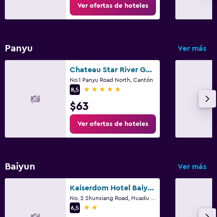
Ver ofertas de hoteles
Panyu
Ver más
Chateau Star River Guangzhou
No.1 Panyu Road North, Cantón
5 estrellas
8,5
$63
Ver ofertas de hoteles
Baiyun
Ver más
Kaiserdom Hotel Baiyun Airport-24-hour Airport-Free shuttle bus
No. 2 Shunxiang Road, Huadu District, Cantón
2 estrellas
6,5