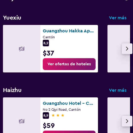
Yuexiu
Ver más
Guangzhou Hakka Apartment Beijing Road
Cantón
8,2
$37
Ver ofertas de hoteles
Haizhu
Ver más
Guangzhou Hotel - Canton Fair Free Shuttle Bus
No 2 Qiyi Road, Cantón
3 estrellas
8,9
$59