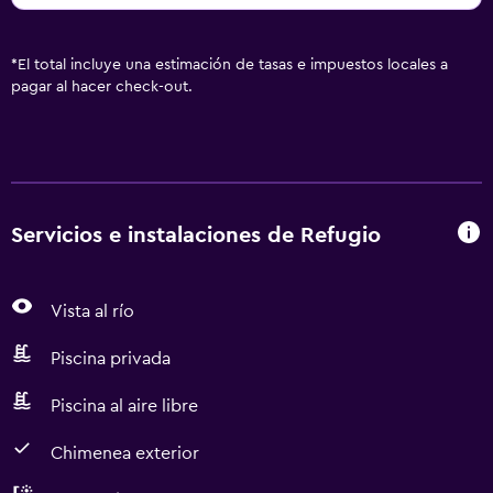
*
El total incluye una estimación de tasas e impuestos locales a
pagar al hacer check-out.
Servicios e instalaciones de Refugio
Vista al río
Piscina privada
Piscina al aire libre
Chimenea exterior