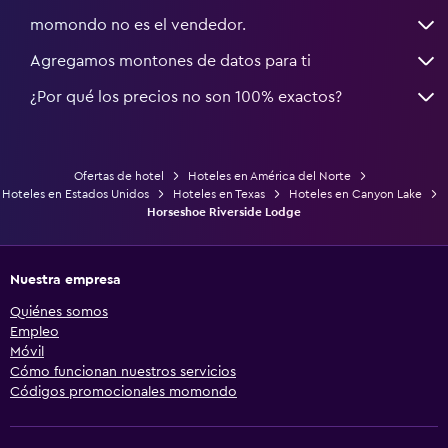
momondo no es el vendedor.
Agregamos montones de datos para ti
¿Por qué los precios no son 100% exactos?
Ofertas de hotel
Hoteles en América del Norte
Hoteles en Estados Unidos
Hoteles en Texas
Hoteles en Canyon Lake
Horseshoe Riverside Lodge
Nuestra empresa
Quiénes somos
Empleo
Móvil
Cómo funcionan nuestros servicios
Códigos promocionales momondo