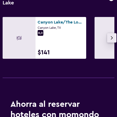
Lake
Vista a la piscina
Salud y seguridad
Canyon Lake/The Lodge At Turkey Cove
Canyon Lake, TX
Limpieza diaria
8,0
Cámaras CCTV en zonas comunes
Cámaras CCTV en el exterior
$141
Detector de monóxido de carbono
Piscina
Piscina privada
Piscina al aire libre
Piscina pequeña
Ahorra al reservar
Toallas para piscina
hoteles con momondo