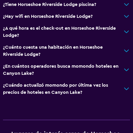
¿Tiene Horseshoe Riverside Lodge piscina?
Mesa de comedor
¿Hay wifi en Horseshoe Riverside Lodge?
Aire libre
¿A qué hora es el check-out en Horseshoe Riverside
Terraza/patio
Lodge?
Sillas de playa
¿Cuánto cuesta una habitación en Horseshoe
Parrilla
Riverside Lodge?
Comedor al aire libre
¿En cuántos operadores busca momondo hoteles en
Muebles de exterior
Canyon Lake?
Chimenea exterior
¿Cuándo actualizó momondo por última vez los
Área de picnic
precios de hoteles en Canyon Lake?
Baño
Ducha
Tina de baño