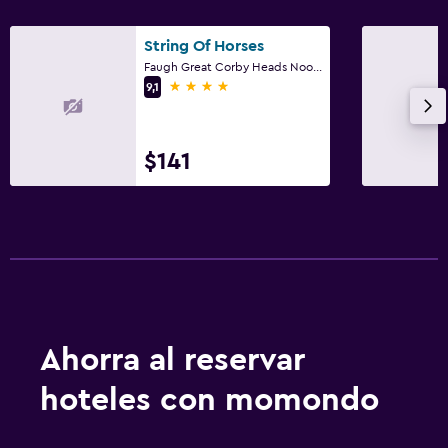
String Of Horses
Faugh Great Corby Heads Nook, Heads Nookcumbria CA8 9EG, Brampton, CA8 9EG, United Kingdom, Carlisle
4 estrellas
9,1
$141
Ahorra al reservar
hoteles con momondo