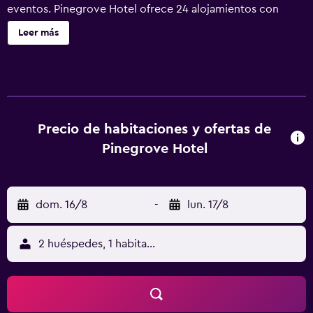
eventos. Pinegrove Hotel ofrece 24 alojamientos con
cafetera y tetera y secador de pelo. Cada alojamiento
Leer más
tiene un mobiliario y decoración diferentes. Se ofrece una
televisión de pantalla plana con canales digitales. Los
baños están equipados con ducha y artículos de higiene
personal gratuitos. Este hotel en Carlisle ofrece acceso a
Internet wifi gratis. Los servicios para las personas de
negocios incluyen escritorio y teléfono. Se ofrece servicio
Precio de habitaciones y ofertas de
de limpieza todos los días y es posible solicitar tabla de
Pinegrove Hotel
planchar con plancha.
dom. 16/8
-
lun. 17/8
2 huéspedes, 1 habitación