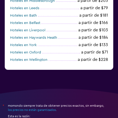
a partir de $203
Hoteles en Middlesbrough
a partir de $79
Hoteles en Leeds
a partir de $181
Hoteles en Bath
a partir de $166
Hoteles en Belfast
a partir de $103
Hoteles en Liverpool
a partir de $184
Hoteles en Haywards Heath
a partir de $133
Hoteles en York
a partir de $71
Hoteles en Oxford
a partir de $228
Hoteles en Wellington
a partir de $231
Hoteles en Appleby-in-Westmorland
momondo siempre trata de obtener precios exactos, sin embargo,
*
los precios no están garantizados
.
Esta es la razón: