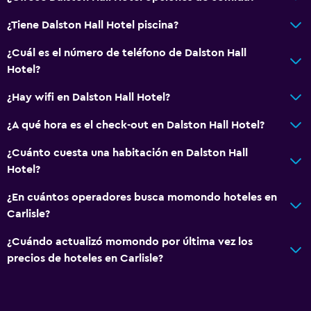
Tetera/cafetera
¿Tiene Dalston Hall Hotel piscina?
¿Cuál es el número de teléfono de Dalston Hall
Actividades
Hotel?
Senderismo
¿Hay wifi en Dalston Hall Hotel?
Sala de juegos
Golf
¿A qué hora es el check-out en Dalston Hall Hotel?
Ciclismo
¿Cuánto cuesta una habitación en Dalston Hall
Hotel?
Sistema de entretenimiento
¿En cuántos operadores busca momondo hoteles en
TV de pantalla plana
Carlisle?
Sala de estar/TV compartida
¿Cuándo actualizó momondo por última vez los
TV
precios de hoteles en Carlisle?
Accesibilidad y adecuación