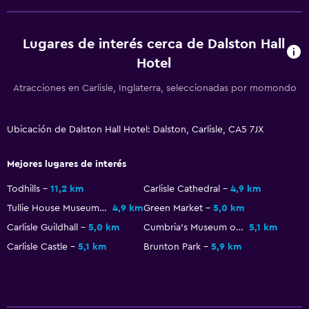
Para no fumadores
Almohada sin plumas
Lugares de interés cerca de Dalston Hall
Áreas designadas para fumadores
Hotel
General
Atracciones en Carlisle, Inglaterra, seleccionadas por momondo
Habitaciones familiares
Alfombrado
Ubicación de Dalston Hall Hotel: Dalston, Carlisle, CA5 7JX
Vista al jardín
Mejores lugares de interés
Aire libre
Todhills
11,2 km
Carlisle Cathedral
4,9 km
Tullie House Museum and Gallery
4,9 km
Green Market
5,0 km
Terraza/patio
Carlisle Guildhall
5,0 km
Cumbria's Museum of Military Life
5,1 km
Jardín
Carlisle Castle
5,1 km
Brunton Park
5,9 km
Habitación
Almohada de plumas