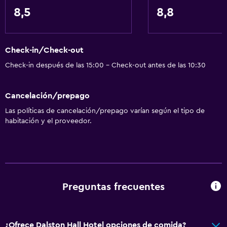
Ducha
8,5
8,8
Baño privado
Ducha italiana
Check-in/Check-out
Salud y seguridad
Check-in después de las 15:00 - Check-out antes de las 10:30
Cámaras CCTV en el exterior
Cancelación/prepago
Limpieza diaria
Las políticas de cancelación/prepago varían según el tipo de
Seguridad las 24 horas
habitación y el proveedor.
Botiquín de primeros auxilios
Cámaras CCTV en zonas comunes
Comedor
Preguntas frecuentes
Tetera eléctrica
Restaurante
Bar/lounge
¿Ofrece Dalston Hall Hotel opciones de comida?