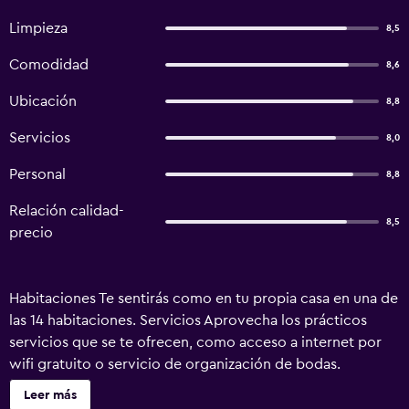
Limpieza
8,5
Comodidad
8,6
Ubicación
8,8
Servicios
8,0
Personal
8,8
Relación calidad-
8,5
precio
Habitaciones Te sentirás como en tu propia casa en una de
las 14 habitaciones. Servicios Aprovecha los prácticos
servicios que se te ofrecen, como acceso a internet por
wifi gratuito o servicio de organización de bodas.
Ubicación del establecimiento Con una conveniente
Leer más
ubicación en Carlisle, Dalston Hall Hotel se encuentra a 10