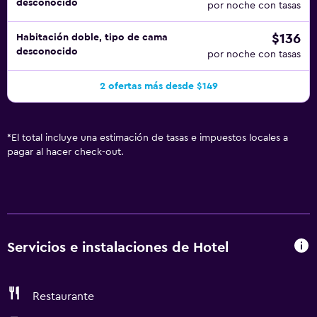
desconocido
garantizar. Están sujetas a disponibilidad al momento del
por noche con tasas
check-in y pueden conllevar cargos adicionales. Esta
$136
Habitación doble, tipo de cama
propiedad acepta tarjetas de crédito. El personal de
desconocido
por noche con tasas
recepción recibirá a los huéspedes al momento de su
llegada. Check-Out El Checkout se realiza a las 11:00
2 ofertas más desde $149
Mascotas No se aceptan mascotas Instrucciones Generales
Sin ascensor Se implementan medidas de distanciamiento
social en el establecimiento Administrador o anfitrión
*
El total incluye una estimación de tasas e impuestos locales a
profesional
pagar al hacer check-out.
Servicios e instalaciones de Hotel
Restaurante