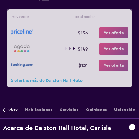
Proveedor
Total noche
$136
Ver oferta
$149
Ver oferta
$151
Ver oferta
4 ofertas más de Dalston Hall Hotel
Sobre
Habitaciones
Servicios
Opiniones
Ubicación
Acerca de Dalston Hall Hotel, Carlisle