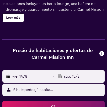
instalaciones incluyen un bar o lounge, una bañera de
hidromasaje y aparcamiento sin asistencia. Carmel Mission
Inn ofrece 165 alojamientos con caja fuerte y albornoces.
Leer más
Se ofrece una televisión LCD de 49 pulgadas con canales
digitales de suscripción. Se ofrece frigorífico y cafetera y
tetera. Los baños están equipados con bañera o ducha,
artículos de higiene personal gratuitos y secador de pelo.
Las habitaciones también incluyen tabla de planchar con
plancha y cortinas opacas. Se ofrece servicio de limpieza
Precio de habitaciones y ofertas de
todos los días y es posible solicitar juegos de cama
Carmel Mission Inn
hipoalergénicos. En el alojamiento hay piscina al aire libre
y bañera de hidromasaje. Otros servicios de ocio y
esparcimiento incluyen gimnasio. Se pueden practicar las
vie. 14/8
-
sáb. 15/8
actividades de ocio y esparcimiento que se indican más
abajo en las instalaciones o cerca del alojamiento (es
posible que se aplique un recargo).
2 huéspedes, 1 habitación