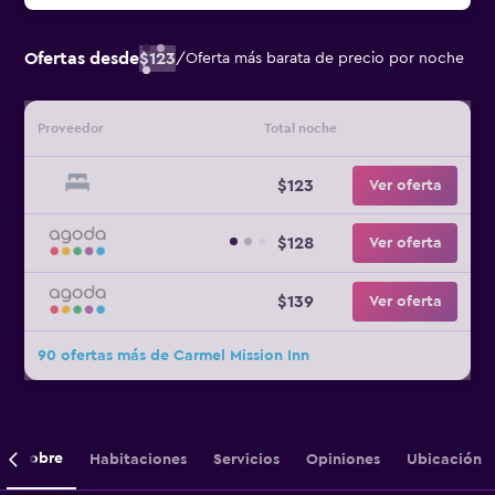
Ofertas desde
$123
/
Oferta más barata de precio por noche
Proveedor
Total noche
$123
Ver oferta
$128
Ver oferta
$139
Ver oferta
90 ofertas más de Carmel Mission Inn
Sobre
Habitaciones
Servicios
Opiniones
Ubicación