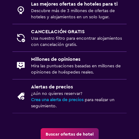
Las mejores ofertas de hoteles para ti
Descubre más de 3 millones de ofertas de
Comedor
hoteles y alojamientos en un solo lugar.
Servicio de entrega de comida
CANCELACIÓN GRATIS
Mesa de comedor
Usa nuestro filtro para encontrar alojamientos
con cancelación gratis.
Servicios y facilidades
Millones de opiniones
Check-out exprés
Mira las puntuaciones basadas en millones de
opiniones de huéspedes reales.
Check-in/check-out privado
Alertas de precios
Estacionamiento y transporte
¿Aún no quieres reservar?
Crea una alerta de precios
para realizar un
Estacionamiento gratuito
seguimiento.
Habitación
Sofá cama
Buscar ofertas de hotel