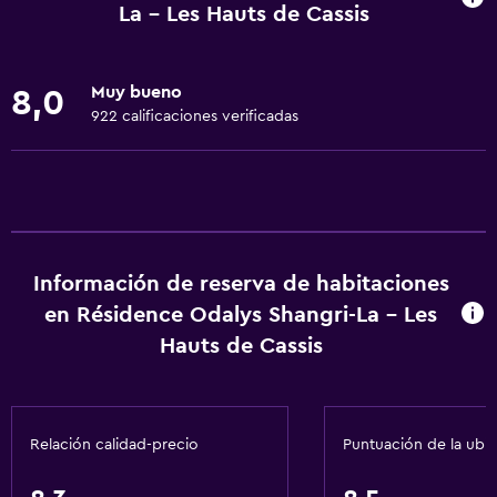
Internet
La - Les Hauts de Cassis
Ropa de cama
Extinguidor
Muy bueno
8,0
Alarma de humo
922 calificaciones verificadas
Calefacción
Aire acondicionado
Toallas/ropa de cama (cargo adicional)
Cocina
Información de reserva de habitaciones
en Résidence Odalys Shangri-La - Les
Lavavajillas
Hauts de Cassis
Microondas
Utensilios de cocina
Nevera
Relación calidad-precio
Puntuación de la ubi
Cafetera
Comedor