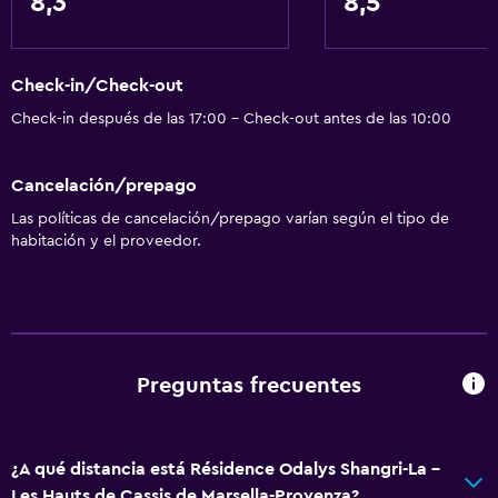
8,3
8,5
Cocineta
Check-in/Check-out
Baño
Check-in después de las 17:00 - Check-out antes de las 10:00
Ducha
Inodoro con cisterna alta
Cancelación/prepago
Aseo
Las políticas de cancelación/prepago varían según el tipo de
Bañera al aire libre
habitación y el proveedor.
Baño público
Baño privado
Accesibilidad y adecuación
Preguntas frecuentes
Mascotas permitidas bajo consulta (pueden aplicar cargos
extra)
Accesibilidad
¿A qué distancia está Résidence Odalys Shangri-La -
Les Hauts de Cassis de Marsella-Provenza?