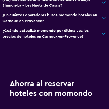
Parque infantil
Shangri-La - Les Hauts de Cassis?
¿En cuántos operadores busca momondo hoteles en
Aire libre
Carnoux-en-Provence?
Terraza/patio
¿Cuándo actualizó momondo por última vez los
Sillas de playa
precios de hoteles en Carnoux-en-Provence?
Jardín
General
Habitaciones familiares
Zona de estar
Insonorización
Ahorra al reservar
hoteles con momondo
Lavandería
Lavandería
Servicios de lavandería/tintorería