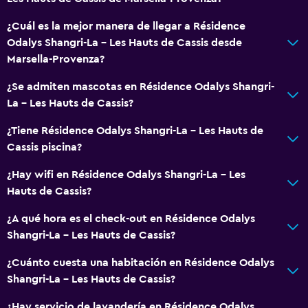
Para no fumadores
Lavabo bajo
¿Cuál es la mejor manera de llegar a Résidence
Odalys Shangri-La - Les Hauts de Cassis desde
Inodoro con barras de apoyo
Marsella-Provenza?
Actividades
¿Se admiten mascotas en Résidence Odalys Shangri-
La - Les Hauts de Cassis?
Senderismo
Pesca
¿Tiene Résidence Odalys Shangri-La - Les Hauts de
Cassis piscina?
Canotaje
Ciclismo
¿Hay wifi en Résidence Odalys Shangri-La - Les
Hauts de Cassis?
Paseos a caballo
¿A qué hora es el check-out en Résidence Odalys
Ideal para familias
Shangri-La - Les Hauts de Cassis?
Cuna/cama nido disponibles
¿Cuánto cuesta una habitación en Résidence Odalys
Piscina (para niños)
Shangri-La - Les Hauts de Cassis?
Equipo infantil para zona de juegos al aire libre
¿Hay servicio de lavandería en Résidence Odalys