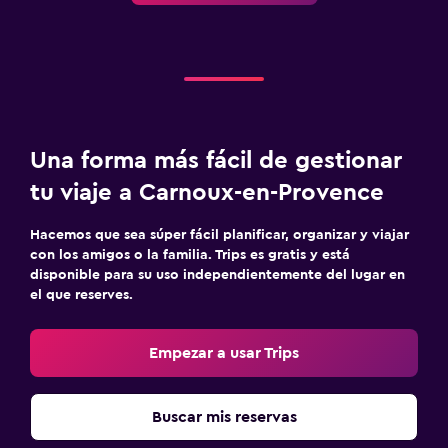
Zona de trabajo
Fax/fotocopiadora
Salud y seguridad
Botiquín de primeros auxilios
Una forma más fácil de gestionar
tu viaje a Carnoux-en-Provence
Gimnasio
Tenis
Hacemos que sea súper fácil planificar, organizar y viajar
con los amigos o la familia. Trips es gratis y está
disponible para su uso independientemente del lugar en
Piscina
el que reserves.
Piscina al aire libre
Empezar a usar Trips
Buscar mis reservas