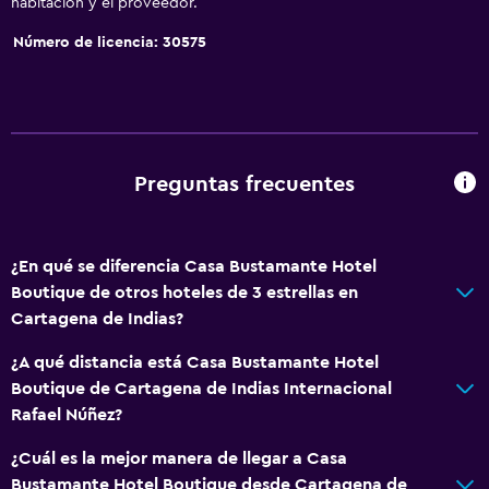
habitación y el proveedor.
Baño
Número de licencia: 30575
Aseo
Papel higiénico
Ducha
Baño privado
Preguntas frecuentes
Aire libre
Terraza/patio
¿En qué se diferencia Casa Bustamante Hotel
Sillas de playa
Boutique de otros hoteles de 3 estrellas en
Cartagena de Indias?
Jardín
¿A qué distancia está Casa Bustamante Hotel
Accesibilidad y adecuación
Boutique de Cartagena de Indias Internacional
Rafael Núñez?
Habitaciones para no fumadores disponibles
Áreas designadas para fumadores
¿Cuál es la mejor manera de llegar a Casa
Bustamante Hotel Boutique desde Cartagena de