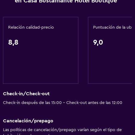
en Casa Bustamante Hotel Boutique
Salud y seguridad
Cámaras CCTV en el exterior
Relación calidad-precio
Puntuación de la ubi
Limpieza diaria
Seguridad las 24 horas
8,8
9,0
Botiquín de primeros auxilios
Cámaras CCTV en zonas comunes
Servicios y facilidades
Servicio de conserjería
Check-in/Check-out
Caja fuerte
Check-in después de las 15:00 - Check-out antes de las 12:00
Servicio de habitaciones
Mostrador de información turística
Cancelación/prepago
Recepción 24 horas
Las políticas de cancelación/prepago varían según el tipo de