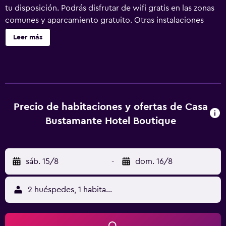
tu disposición. Podrás disfrutar de wifi gratis en las zonas
comunes y aparcamiento gratuito. Otras instalaciones
incluyen un jardín. Casa Bustamante Hotel Boutique ofrece
Leer más
8 alojamientos con aire acondicionado, caja fuerte y
ventilador de techo. Los baños están equipados con
ducha y artículos de higiene personal gratuitos. Se ofrece
servicio de limpieza todos los días. Los servicios de ocio y
esparcimiento en este hotel incluyen una piscina al aire
libre.
Precio de habitaciones y ofertas de Casa
Bustamante Hotel Boutique
sáb. 15/8
-
dom. 16/8
2 huéspedes, 1 habitación