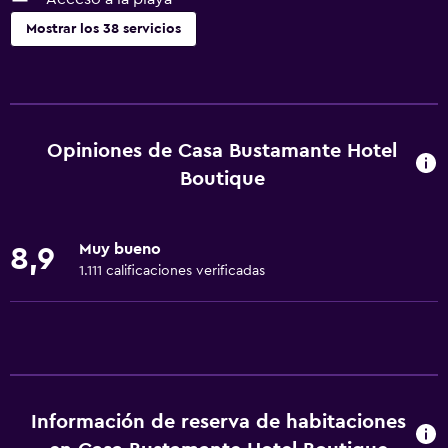
Mostrar los 38 servicios
Servicios básicos
Wifi gratis
Wifi disponible en todas las instalaciones
Opiniones de Casa Bustamante Hotel
Internet
Boutique
Gel de ducha
Ventilador
Muy bueno
8,9
Extinguidor
1.111 calificaciones verificadas
Aire acondicionado
Artículos de aseo gratis
Champú
Papeleras
Información de reserva de habitaciones
Acondicionador