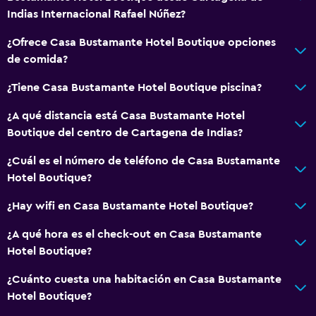
Indias Internacional Rafael Núñez?
General
Habitaciones familiares
¿Ofrece Casa Bustamante Hotel Boutique opciones
de comida?
Espacio de almacenamiento
¿Tiene Casa Bustamante Hotel Boutique piscina?
Piscina
¿A qué distancia está Casa Bustamante Hotel
Toallas para piscina
Boutique del centro de Cartagena de Indias?
Piscina al aire libre
¿Cuál es el número de teléfono de Casa Bustamante
Hotel Boutique?
Estacionamiento y transporte
¿Hay wifi en Casa Bustamante Hotel Boutique?
Traslado aeropuerto
¿A qué hora es el check-out en Casa Bustamante
Habitación
Hotel Boutique?
Camas extralargas (+2 m)
¿Cuánto cuesta una habitación en Casa Bustamante
Hotel Boutique?
Comedor