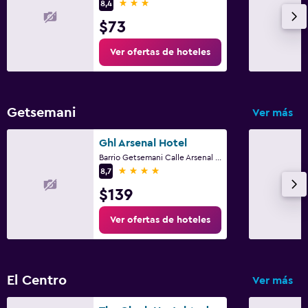
3 estrellas
8,4
$73
Ver ofertas de hoteles
Getsemani
Ver más
Ghl Arsenal Hotel
Barrio Getsemani Calle Arsenal No 8B-58, Cartagena de Indias
4 estrellas
8,7
$139
Ver ofertas de hoteles
El Centro
Ver más