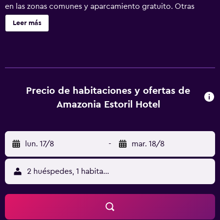
en las zonas comunes y aparcamiento gratuito. Otras
instalaciones incluyen lavandería, servicio de recepción
Leer más
24 horas y asistencia turística y para la compra de
entradas. Se incluye un único servicio de limpieza durante
la estancia. Amazonia Estoril Hotel ofrece 28 alojamientos
con aire acondicionado, caja fuerte y secador de pelo. Se
ofrece una televisión LCD de 32 pulgadas con canales por
cable. Los baños están equipados con ducha y bañera
Precio de habitaciones y ofertas de
combinadas con cabezal de ducha tipo lluvia y artículos
Amazonia Estoril Hotel
de higiene personal gratuitos. Los huéspedes pueden
navegar por la web gracias a nuestro acceso a Internet
wifi gratis (velocidad: 50 Mbps o más). Los servicios para
lun. 17/8
-
mar. 18/8
las personas de negocios incluyen escritorio y teléfono.
Se ofrece servicio de limpieza una vez por estancia. Los
servicios de ocio y esparcimiento en este hotel incluyen
2 huéspedes, 1 habitación
piscina al aire libre de temporada. Se pueden practicar las
actividades de ocio y esparcimiento que se indican más
abajo en las instalaciones o cerca del alojamiento (es
posible que se aplique un recargo).