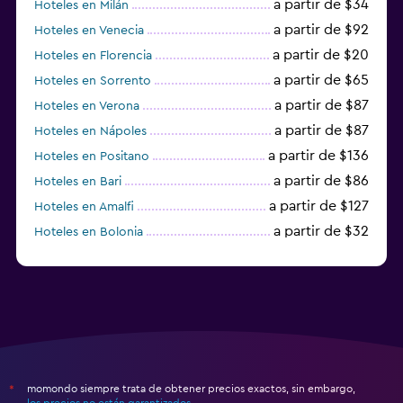
a partir de $34
Hoteles en Milán
a partir de $92
Hoteles en Venecia
a partir de $20
Hoteles en Florencia
a partir de $65
Hoteles en Sorrento
a partir de $87
Hoteles en Verona
a partir de $87
Hoteles en Nápoles
a partir de $136
Hoteles en Positano
a partir de $86
Hoteles en Bari
a partir de $127
Hoteles en Amalfi
a partir de $32
Hoteles en Bolonia
a partir de $83
Hoteles en Turín
momondo siempre trata de obtener precios exactos, sin embargo,
*
los precios no están garantizados
.