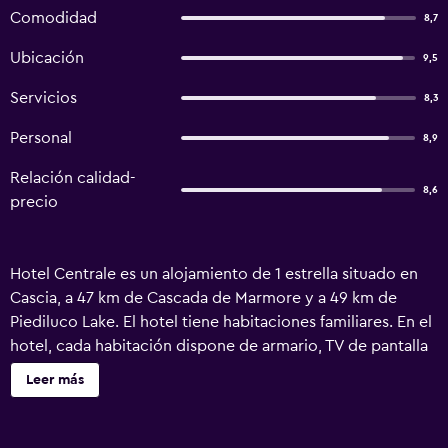
Comodidad
8,7
Ubicación
9,5
Servicios
8,3
Personal
8,9
Relación calidad-
8,6
precio
Hotel Centrale es un alojamiento de 1 estrella situado en
Cascia, a 47 km de Cascada de Marmore y a 49 km de
Piediluco Lake. El hotel tiene habitaciones familiares. En el
hotel, cada habitación dispone de armario, TV de pantalla
plana, baño privado, ropa de cama y toallas. En Hotel
Leer más
Centrale se puede disfrutar de un desayuno italiano. El
aeropuerto (Aeropuerto de Perugia San Francesco
d'Assisi) está a 97 km.