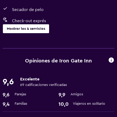
Secador de pelo
Check-out exprés
Mostrar los 4 servicios
Baño
Secador de pelo
Opiniones de Iron Gate Inn
Lavandería
Lavandería
Excelente
9,6
69 calificaciones verificadas
Servicios y facilidades
9,6
9,9
Parejas
Amigos
Check-out exprés
9,4
10,0
Familias
Viajeros en solitario
Servicios básicos