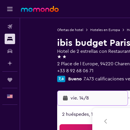
Vuelos
Ofertas de hotel
Hoteles en Europa
Ho
Alojamientos
ibis budget Pari
Autos
Hotel de 2 estrellas con Restauran
2 estrellas
Planifica con IA
2 Place de l Europe, 94220 Charen
+33 8 92 68 06 71
Bueno
7.473 calificaciones ve
7,6
Trips
Español
vie. 14/8
-
2 huéspedes, 1 habitación