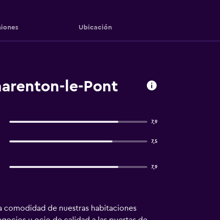
iones
Ubicación
harenton-le-Pont
7,9
7,5
7,9
 la comodidad de nuestras habitaciones