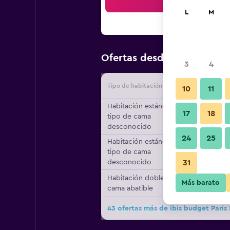
Bus
L
M
$60
Ofertas desde
/
Oferta má
3
4
Tipo de habitación
Proveedo
10
11
Habitación estándar,
17
18
tipo de cama
desconocido
24
25
Habitación estándar,
tipo de cama
desconocido
31
Habitación doble, 1
Más barato
cama abatible
43 ofertas más de ibis budget Paris