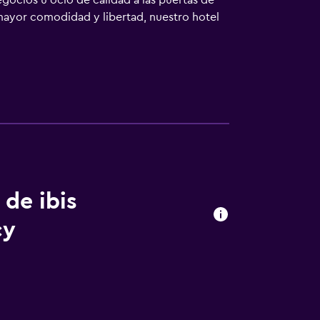
ocios u ocio de calidad a las puertas de
mayor comodidad y libertad, nuestro hotel
 de ibis
cy