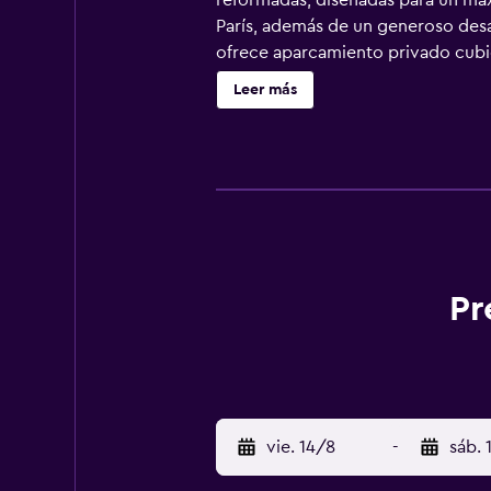
reformadas, diseñadas para un máx
París, además de un generoso desa
ofrece aparcamiento privado cubi
Leer más
Pr
vie. 14/8
-
sáb. 