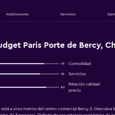
Habitaciones
Servicios
Opin
udget Paris Porte de Bercy, C
Comodidad
7,9
Servicios
7,4
Relación calidad-
8,3
precio
cy está a unos metros del centro comercial Bercy 2. Descubra