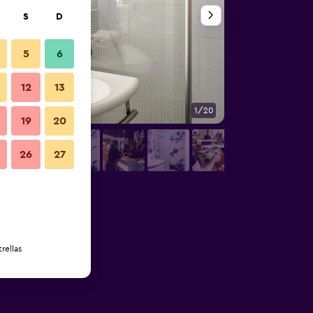
S
D
5
6
12
13
1/20
Buffet
19
20
26
27
rellas