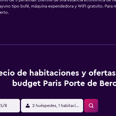
imo de 3 personas. Disfrute de una estancia económica de neg
yuno tipo bufé, máquina expendedora y WIFI gratuito. Para 
erto.
ecio de habitaciones y ofertas
budget Paris Porte de Ber
15/8
2 huéspedes, 1 habitación