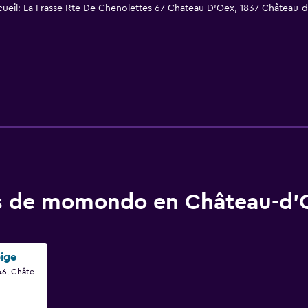
cueil: La Frasse Rte De Chenolettes 67 Chateau D'Oex, 1837 Château-
os de momondo en Château-d'
ige
Route Des Monnaies 46, Château-d'Oex, Vaud