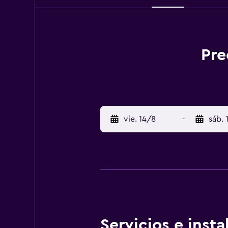
Pre
vie. 14/8
-
sáb. 
Servicios e inst