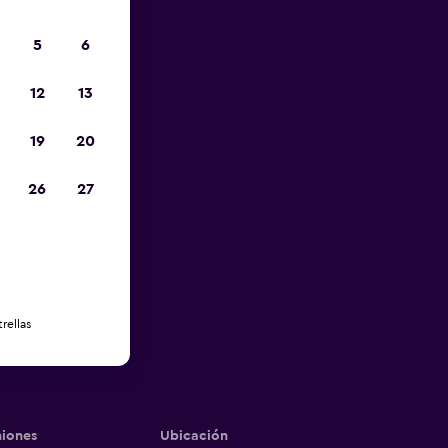
5
6
12
13
19
20
26
27
rellas
iones
Ubicación