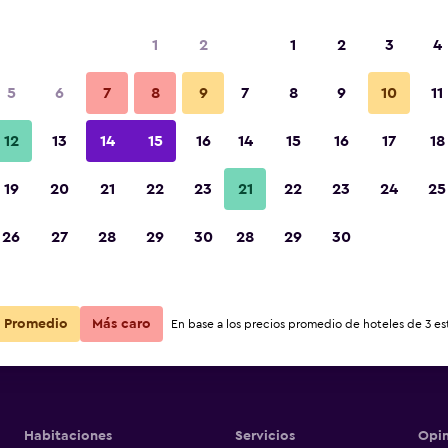
1
2
1
2
3
4
5
6
7
8
9
7
8
9
10
11
12
13
14
15
16
14
15
16
17
18
Ver precios
n Accueil
19
20
21
22
23
21
22
23
24
25
26
27
28
29
30
28
29
30
Ver precios
n Accueil
Ver precios
n Accueil
Promedio
Más caro
En base a los precios promedio de hoteles de 3 est
Habitaciones
Servicios
Opin