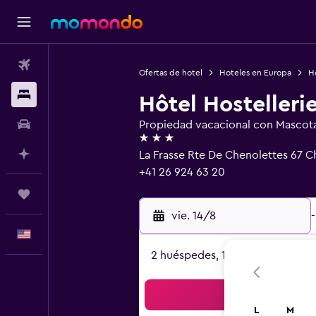
Vuelos
Ofertas de hotel
Hoteles en Europa
Ho
Alojamientos
Hôtel Hostelleri
Autos
Propiedad vacacional con Mascotas
3 estrellas
Planifica con IA
La Frasse Rte De Chenolettes 67 
+41 26 924 63 20
Trips
vie. 14/8
-
Español
2 huéspedes, 1 habitación
Bus
L
M