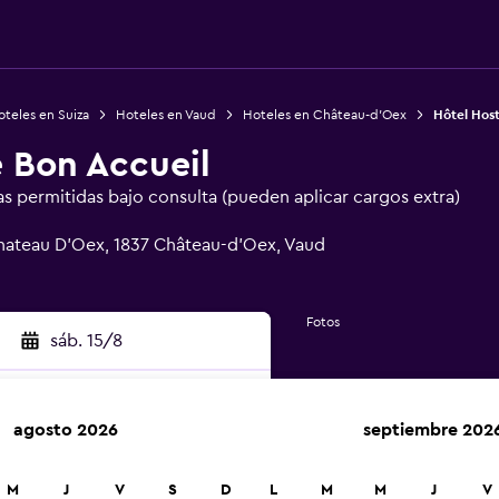
teles en Suiza
Hoteles en Vaud
Hoteles en Château-d'Oex
Hôtel Host
e Bon Accueil
 permitidas bajo consulta (pueden aplicar cargos extra)
Chateau D'Oex, 1837 Château-d'Oex, Vaud
Fotos
sáb. 15/8
agosto 2026
septiembre 202
car
M
J
V
S
D
L
M
M
J
V