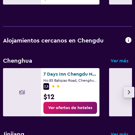
Alojamientos cercanos en Chengdu
Chenghua
Ver más
7 Days Inn Chengdu North Railway Station 2nd Branch
No.85 Baliqiao Road, Chenghua District, Chengdu
2 estrellas
7,3
$12
Ver ofertas de hoteles
Jinjiang
Ver más