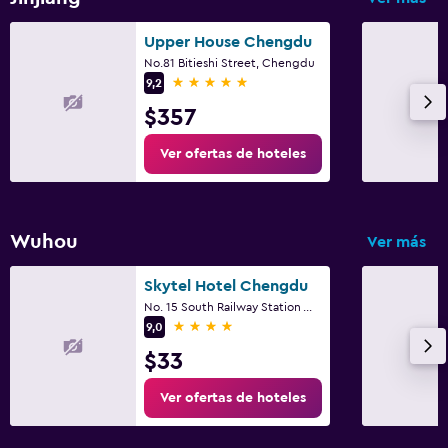
Upper House Chengdu
No.81 Bitieshi Street, Chengdu
5 estrellas
9,2
$357
Ver ofertas de hoteles
Wuhou
Ver más
Skytel Hotel Chengdu
No. 15 South Railway Station West Road, Chengdu
4 estrellas
9,0
$33
Ver ofertas de hoteles