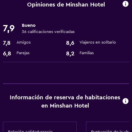
Centro de negocios
Opiniones de Minshan Hotel
Cambio de divisas
Instalaciones para reuniones
Bueno
7,9
Servicio de habitaciones
36 calificaciones verificadas
Recepción 24 horas
7,8
8,6
Amigos
Viajeros en solitario
6,8
8,2
Parejas
Familias
Comedor
Restaurante
Bar/lounge
Nevera
Cafetería
Información de reserva de habitaciones
en Minshan Hotel
Accesibilidad y adecuación
Accesibilidad
Ascensor