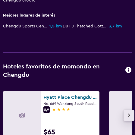
Chengdu 610016
Mejores lugares de interés
Chengdu Sports Centre
1,5 km
Du Fu Thatched Cottage
3,7 km
Hoteles favoritos de momondo en
Chengdu
Hyatt Place Chengdu Pebble Walk
No. 669 Wanxiang South Road, Chengdu
4 estrellas
8,9
$65