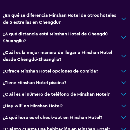
Spa
¿En qué se diferencia Minshan Hotel de otros hoteles
Estacionamiento y transporte
de 5 estrellas en Chengdu?
Traslado aeropuerto
¿A qué distancia está Minshan Hotel de Chengdú-
Shuangliu?
Sistema de entretenimiento
¿Cuál es la mejor manera de llegar a Minshan Hotel
TV por cable o vía satélite
desde Chengdú-Shuangliu?
¿Ofrece Minshan Hotel opciones de comida?
Baño
Secador de pelo
¿Tiene Minshan Hotel piscina?
¿Cuál es el número de teléfono de Minshan Hotel?
General
¿Hay wifi en Minshan Hotel?
Espacio de almacenamiento
¿A qué hora es el check-out en Minshan Hotel?
Salud y seguridad
¿Cuánto cuesta una habitación en Minshan Hotel?