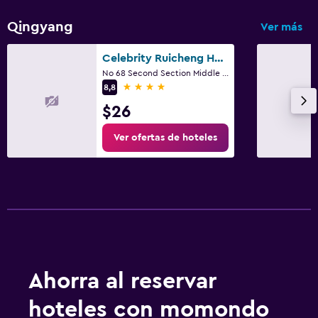
Qingyang
Ver más
Celebrity Ruicheng Hotel
No 68 Second Section Middle Renmin Road Qingyang D, Chengdu
4 estrellas
8,8
$26
Ver ofertas de hoteles
Ahorra al reservar
hoteles con momondo