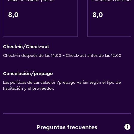
Relación calidad-precio
Puntuación de la ubi
Lavandería
8,0
8,0
Lavandería
Servicios de lavandería/tintorería
Check-in/Check-out
Actividades
Check-in después de las 14:00 - Check-out antes de las 12:00
Salón de belleza
Tienda de regalos
Cancelación/prepago
Las políticas de cancelación/prepago varían según el tipo de
Servicios básicos
habitación y el proveedor.
Wifi gratis
Aire acondicionado
Spa
Preguntas frecuentes
Sauna