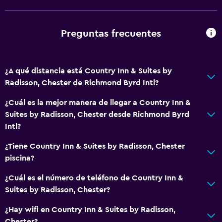
Inodoro con barras de apoyo
Plantas superiores accesibles por ascensor
Preguntas frecuentes
Baño
Inodoro adaptado
¿A qué distancia está Country Inn & Suites by
Ducha
Radisson, Chester de Richmond Byrd Intl?
Tina de baño
¿Cuál es la mejor manera de llegar a Country Inn &
Secador de pelo
Suites by Radisson, Chester desde Richmond Byrd
Aseo
Intl?
Papel higiénico
¿Tiene Country Inn & Suites by Radisson, Chester
Baño privado
piscina?
Ducha italiana
¿Cuál es el número de teléfono de Country Inn &
Suites by Radisson, Chester?
Servicios y facilidades
¿Hay wifi en Country Inn & Suites by Radisson,
Centro de negocios
Chester?