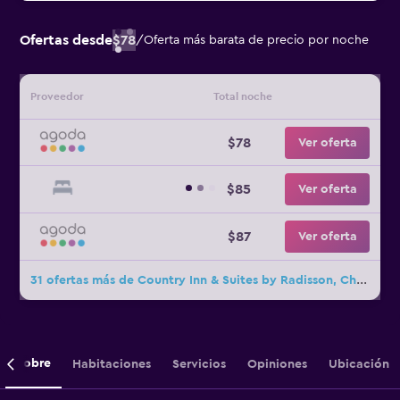
Ofertas desde
$78
/
Oferta más barata de precio por noche
Proveedor
Total noche
$78
Ver oferta
$85
Ver oferta
$87
Ver oferta
31 ofertas más de Country Inn & Suites by Radisson, Chester
Sobre
Habitaciones
Servicios
Opiniones
Ubicación