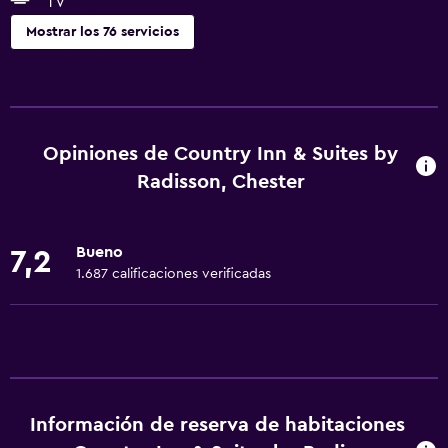
TV
Mostrar los 76 servicios
Servicios básicos
Wifi gratis
Wifi disponible en todas las instalaciones
Opiniones de Country Inn & Suites by
Internet
Radisson, Chester
Ropa de cama
Toallas
Bueno
7,2
Artículos de aseo gratis
1.687 calificaciones verificadas
Champú
Alarma de humo
Calefacción
Gel de ducha
Información de reserva de habitaciones
Aire acondicionado