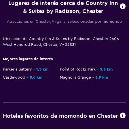
Lugares de interés cerca de Country Inn
Máquina expendedora (bebidas)
& Suites by Radisson, Chester
Máquina expendedora (botanas)
Atracciones en Chester, Virginia, seleccionadas por momondo
Piscina y spa
Piscina privada
Ubicación de Country Inn & Suites by Radisson, Chester: 2406
West Hundred Road, Chester, VA 23831
Masajes
Piscina climatizada
Mejores lugares de interés
Bañera de hidromasaje
Parker's Battery
1,5 km
Point of Rocks Park
5,8 km
Piscina (cubierta)
Castlewood
8,6 km
Magnolia Grange
8,9 km
Toallas para piscina
Sistema de entretenimiento
Radio
Hoteles favoritos de momondo en Chester
TV de pantalla plana
Biblioteca