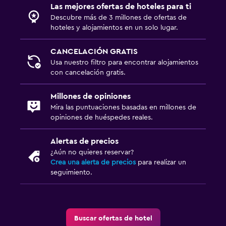
Las mejores ofertas de hoteles para ti
Caja fuerte
Descubre más de 3 millones de ofertas de
hoteles y alojamientos en un solo lugar.
Lavandería
CANCELACIÓN GRATIS
Lavandería
Usa nuestro filtro para encontrar alojamientos
Plancha y tabla de planchar
con cancelación gratis.
Habitación
Millones de opiniones
Mira las puntuaciones basadas en millones de
Camas extralargas (+2 m)
opiniones de huéspedes reales.
Armario o clóset
Alertas de precios
¿Aún no quieres reservar?
Gimnasio
Crea una alerta de precios
para realizar un
Gimnasio
seguimiento.
Gimnasio
Estacionamiento y transporte
Buscar ofertas de hotel