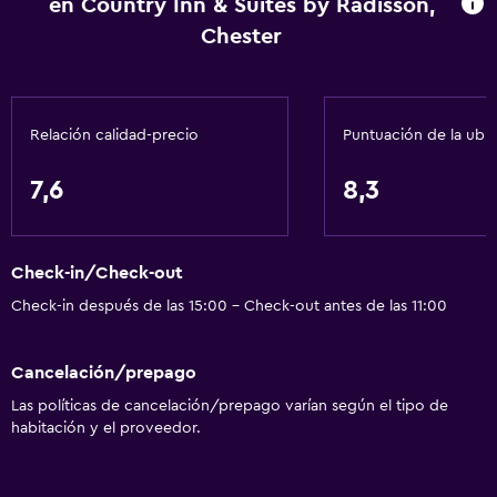
en Country Inn & Suites by Radisson,
Papeleras
Chester
Acondicionador
Accesibilidad y adecuación
Relación calidad-precio
Puntuación de la ubi
Unidad accesible para personas en silla de ruedas
Ducha adaptada para silla de ruedas
7,6
8,3
Ascensor
Silla para ducha
Check-in/Check-out
Ascensor disponible
Check-in después de las 15:00 - Check-out antes de las 11:00
Almohada hipoalergénica
Tina de baño adaptada
Cancelación/prepago
Para no fumadores
Las políticas de cancelación/prepago varían según el tipo de
habitación y el proveedor.
Fregadero bajo
Almohada sin plumas