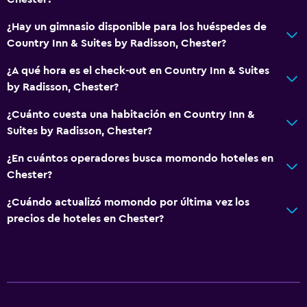
Servicio de despertador
¿Hay un gimnasio disponible para los huéspedes de
Caja fuerte
Country Inn & Suites by Radisson, Chester?
Instalaciones para reuniones
¿A qué hora es el check-out en Country Inn & Suites
Minimercado en las instalaciones
by Radisson, Chester?
Acceso con tarjeta
¿Cuánto cuesta una habitación en Country Inn &
Check-out exprés
Suites by Radisson, Chester?
Recepción 24 horas
¿En cuántos operadores busca momondo hoteles en
Chester?
Comedor
¿Cuándo actualizó momondo por última vez los
Microondas
precios de hoteles en Chester?
Tetera/cafetera
Nevera
La comida se puede entregar en el alojamiento
Cafetera