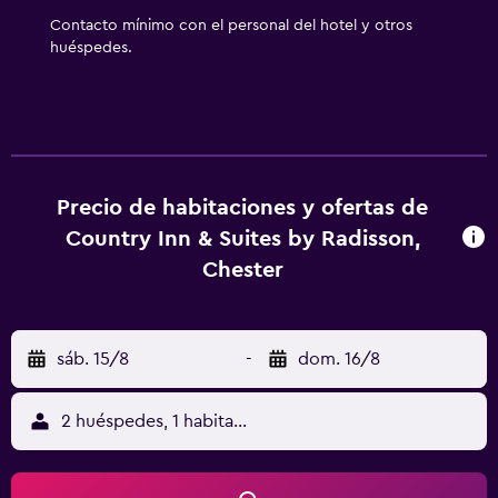
servicios de ocio y esparcimiento en este hotel incluyen
Contacto mínimo con el personal del hotel y otros
una piscina cubierta y gimnasio. Se pueden practicar las
huéspedes.
actividades de ocio y esparcimiento que se indican más
abajo en las instalaciones o cerca del alojamiento (es
posible que se aplique un recargo).
Precio de habitaciones y ofertas de
Country Inn & Suites by Radisson,
Chester
sáb. 15/8
-
dom. 16/8
2 huéspedes, 1 habitación