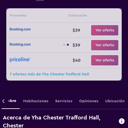
Proveedor
Total noche
$39
Ver oferta
$39
Ver oferta
$40
Ver oferta
7 ofertas más de Yha Chester Trafford Hall
Sobre
Habitaciones
Servicios
Opiniones
Ubicación
Acerca de Yha Chester Trafford Hall,
Chester