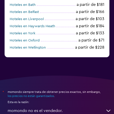
a partir de $181
Hoteles en Bath
a partir de $166
Hoteles en Belfast
a partir de $103
Hoteles en Liverpool
a partir de $184
Hoteles en Haywards Heath
a partir de $133
Hoteles en York
a partir de $71
Hoteles en Oxford
a partir de $228
Hoteles en Wellington
a partir de $231
Hoteles en Appleby-in-Westmorland
momondo siempre trata de obtener precios exactos, sin embargo,
*
los precios no están garantizados
.
Esta es la razón:
momondo no es el vendedor.