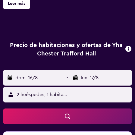
sirve cocina británica. El alojamiento ofrece cocina
Leer más
compartida y wifi gratis. En el albergue, las habitaciones
incluyen baño privado y ropa de cama. En el alojamiento
se puede disfrutar de un desayuno buffet, continental o
inglés/irlandés completo. Puedes jugar al ping-pong en
YHA Chester Trafford Hall. Zoo de Chester está a 8 km del
alojamiento, y Hipódromo de Chester está a 9,1 km. El
Precio de habitaciones y ofertas de Yha
aeropuerto (Aeropuerto de Liverpool - John Lennon) está
Chester Trafford Hall
a 31 km.
dom. 16/8
-
lun. 17/8
2 huéspedes, 1 habitación