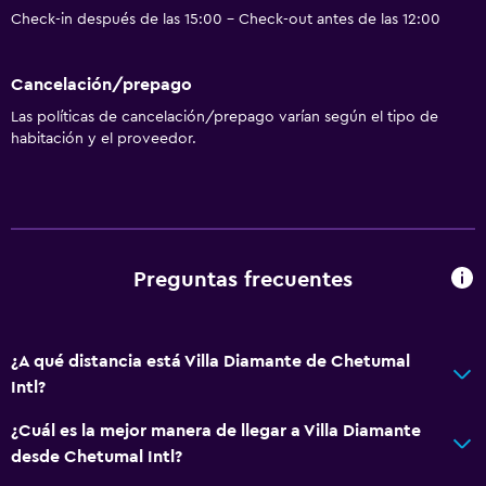
Salud y seguridad
Check-in después de las 15:00 - Check-out antes de las 12:00
Limpieza diaria
Cancelación/prepago
Ideal para familias
Las políticas de cancelación/prepago varían según el tipo de
habitación y el proveedor.
Parque infantil
Piscina
Piscina al aire libre
Preguntas frecuentes
¿A qué distancia está Villa Diamante de Chetumal
Intl?
¿Cuál es la mejor manera de llegar a Villa Diamante
desde Chetumal Intl?