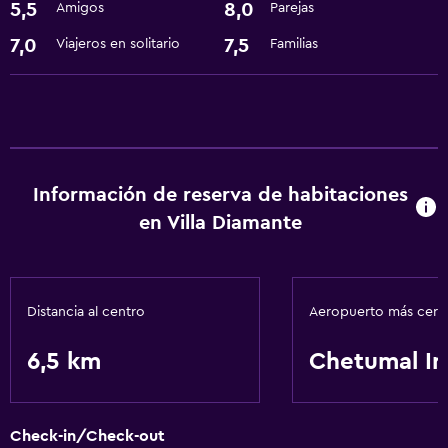
5,5
8,0
Amigos
Parejas
Minibar
7,0
7,5
Viajeros en solitario
Familias
Servicios básicos
Wifi gratis
Aire acondicionado
Información de reserva de habitaciones
Estacionamiento y transporte
en Villa Diamante
Traslado aeropuerto
Accesibilidad y adecuación
Distancia al centro
Aeropuerto más cer
Hipoalergénico
6,5 km
Chetumal In
Actividades
Ecoturismo
Check-in/Check-out