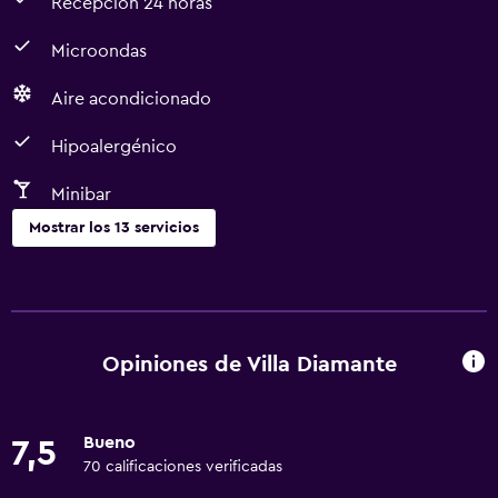
Recepción 24 horas
Microondas
Aire acondicionado
Hipoalergénico
Minibar
Mostrar los 13 servicios
Servicios y facilidades
Servicio de habitaciones
Instalaciones para reuniones
Opiniones de Villa Diamante
Recepción 24 horas
Bueno
7,5
Comedor
70 calificaciones verificadas
Microondas