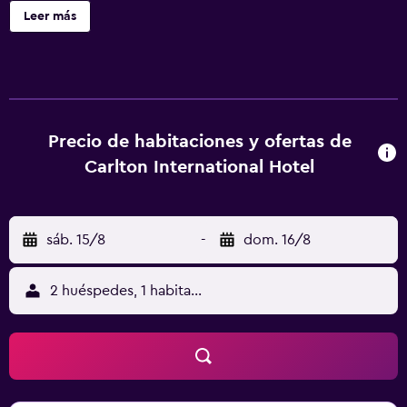
pueden planificar salidas y actividades, si lo desean, con la
Leer más
ayuda del personal del mostrador turístico. Las
instalaciones de el hotel, que incluyen traslados al
aeropuerto, salas de reuniones y sala de conferencias,
servicio de niñera y masajes hacen que sea una opción
ideal para viajeros de negocios, familias y parejas por
igual. Chongqing Carlton Hotel ofrece 332 habitaciones
Precio de habitaciones y ofertas de
con aire acondicionado que incluyen lo esencial para que
Carlton International Hotel
disfrutes de una estancia cómoda. Además, pueden
prepararse bebidas calientes cómodamente con los
suministros de cortesía para preparar té y café. En el
sáb. 15/8
-
dom. 16/8
restaurante se sirve cocina china en un ambiente
moderno. Todos los días, se sirven varias opciones de
desayuno. Chongqing Carlton Hotel se encuentra a menos
2 huéspedes, 1 habitación
de 35 minutos conduciendo del Aeropuerto Internacional
de Chongqing Jiangbei. El río Jialing, Ciqikou y Chongqing
University of Science and Technology están apenas a un
breve trayecto en coche del hotel.