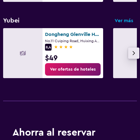
Yubei
Ver más
Dongheng Glenville Hotel
No.11 Cuiping Road, Huixing Avenue, Chongqing
4 estrellas
8,4
$49
Ver ofertas de hoteles
Ahorra al reservar