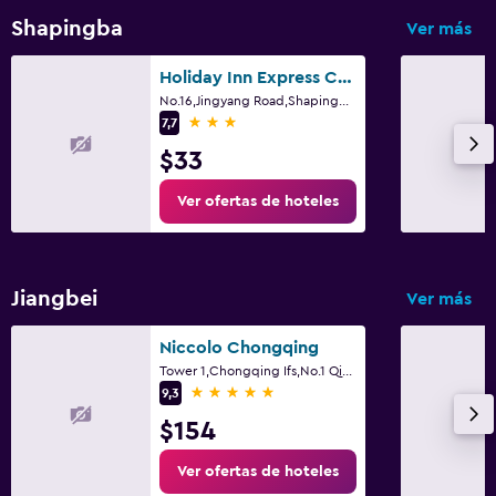
Shapingba
Ver más
Holiday Inn Express Chongqing University Town By IHG
No.16,Jingyang Road,Shapingba District, Chongqing
3 estrellas
7,7
$33
Ver ofertas de hoteles
Jiangbei
Ver más
Niccolo Chongqing
Tower 1,Chongqing Ifs,No.1 Qingyun Road, Chongqing
5 estrellas
9,3
$154
Ver ofertas de hoteles