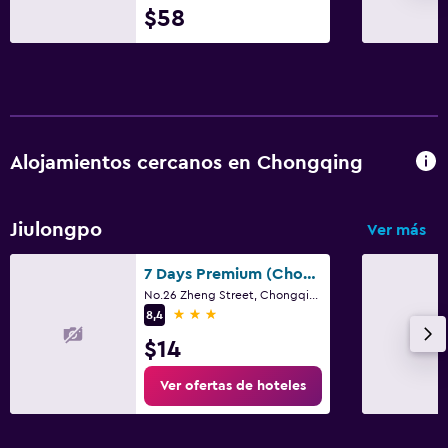
$58
Alojamientos cercanos en Chongqing
Jiulongpo
Ver más
7 Days Premium (Chongqing Yangjiaping Pedestrian Street Center)
No.26 Zheng Street, Chongqing
3 estrellas
8,4
$14
Ver ofertas de hoteles