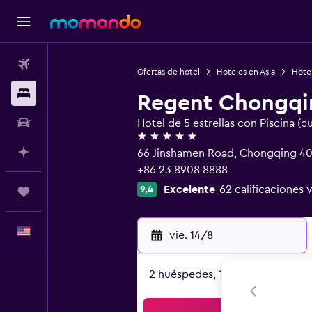
Vuelos
Ofertas de hotel
Hoteles en Asia
Hote
Alojamientos
Regent Chongqi
Autos
Hotel de 5 estrellas con Piscina (c
5 estrellas
Planifica con IA
66 Jinshamen Road, Chongqing 4
+86 23 8908 8888
Excelente
62 calificaciones 
9,4
Trips
Español
vie. 14/8
-
2 huéspedes, 1 habitación