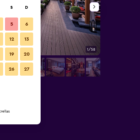
S
D
5
6
12
13
1/58
Habitación
19
20
26
27
rellas