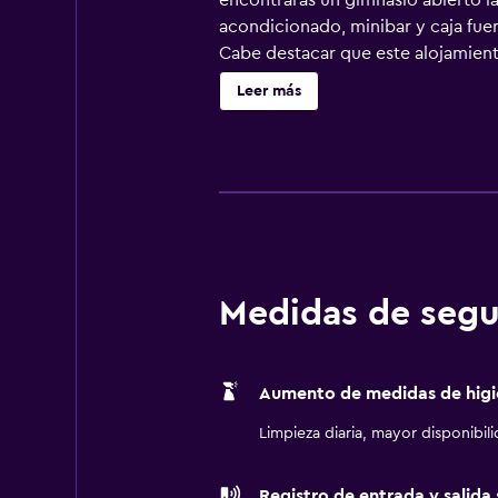
encontrarás un gimnasio abierto l
acondicionado, minibar y caja fuer
Cabe destacar que este alojamiento
por cable. Los baños están equipa
Leer más
artículos de higiene personal de d
servicios para las personas de neg
cafetera y tetera. Se ofrece servic
esparcimiento en este hotel incluy
Medidas de segu
Aumento de medidas de higi
Limpieza diaria, mayor disponibil
Registro de entrada y salida