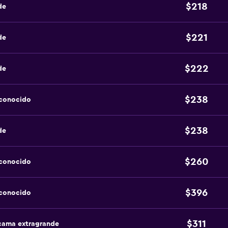
$218
de
$221
de
$222
de
$238
sconocido
$238
de
$260
sconocido
$396
sconocido
$311
 cama extragrande