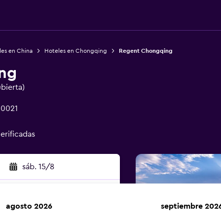
les en China
Hoteles en Chongqing
Regent Chongqing
ng
ubierta)
00021
verificadas
sáb. 15/8
agosto 2026
septiembre 202