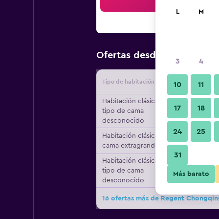
Bus
L
M
$184
Ofertas desde
/
Oferta m
3
4
Tipo de habitación
Proveedo
10
11
Habitación clásica,
17
18
tipo de cama
desconocido
24
25
Habitación clásica, 1
cama extragrande
31
Habitación clásica,
tipo de cama
Más barato
desconocido
16 ofertas más de Regent Chongqin