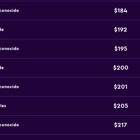
$184
sconocido
$192
de
$195
sconocido
$200
de
$201
sconocido
$205
les
$217
sconocido