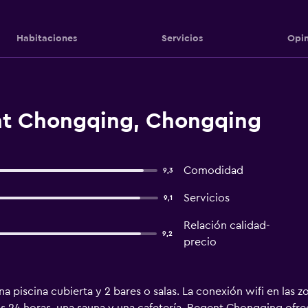
Habitaciones
Servicios
Opin
nt Chongqing, Chongqing
Comodidad
9,3
Servicios
9,1
Relación calidad-
9,2
precio
na piscina cubierta y 2 bares o salas. La conexión wifi en las