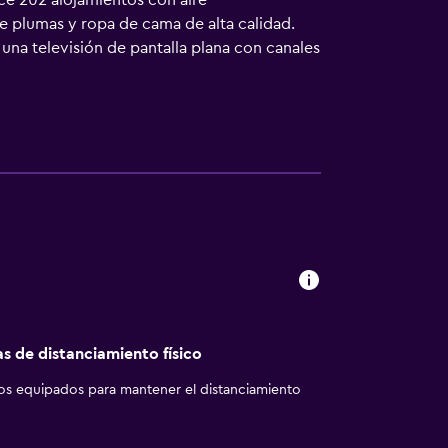
ce 202 alojamientos con aire
e plumas y ropa de cama de alta calidad.
una televisión de pantalla plana con canales
po lluvia, albornoces, zapatillas y
tro acceso a Internet wifi gratis. Los
 incluyen botella de agua gratuita y
lanchar con plancha. Los servicios de ocio y
.
as de distanciamiento físico
los equipados para mantener el distanciamiento