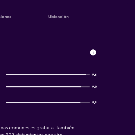
iones
Ubicación
9,6
9,0
8,9
 zonas comunes es gratuita. También