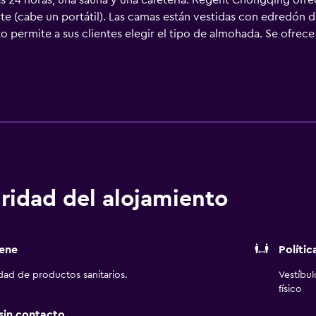
as 24 horas, una sauna y una cafetería. Regent Chongqing ofre
te (cabe un portátil). Las camas están vestidas con edredón d
 permite a sus clientes elegir el tipo de almohada. Se ofrece 
dos con bañera y ducha independientes con cabezal de ducha ti
iseño. Los huéspedes pueden navegar por la web gracias a nues
ocios incluyen escritorio y teléfono. Las habitaciones también
io de limpieza todos los días y es posible solicitar tabla de p
en una piscina cubierta, sauna y gimnasio abierto las 24 horas
ridad del alojamiento
ene
Polític
idad de productos sanitarios.
Vestíbu
físico
 sin contacto