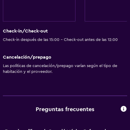
Servicios y facilidades
Cajero automático/banco
Centro de negocios
Check-in/Check-out
Renta de autos
Check-in después de las 15:00 - Check-out antes de las 12:00
Servicio de despertador
Servicio de conserjería
Cancelación/prepago
Cambio de divisas
Las políticas de cancelación/prepago varían según el tipo de
Instalaciones para reuniones
habitación y el proveedor.
Servicio de habitaciones
Mostrador de información turística
Acceso con tarjeta
Masaje de pies
Preguntas frecuentes
Check-in/check-out privado
Recepción 24 horas