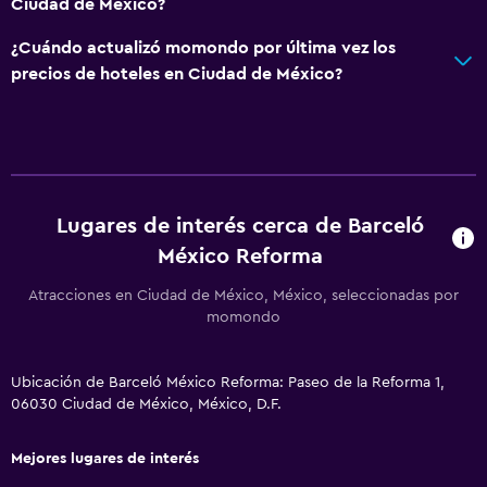
Toallas
Ciudad de México?
Champú
¿Cuándo actualizó momondo por última vez los
Gel de ducha
precios de hoteles en Ciudad de México?
Papeleras
General
Acceso al salón ejecutivo
Lugares de interés cerca de Barceló
Habitaciones familiares
México Reforma
Posibilidad de habitaciones conectadas
Atracciones en Ciudad de México, México, seleccionadas por
Espacio de almacenamiento
momondo
Zona de estar
Pantuflas
Ubicación de Barceló México Reforma: Paseo de la Reforma 1,
06030 Ciudad de México, México, D.F.
Sofá
Habitaciones insonorizadas
Mejores lugares de interés
Insonorización