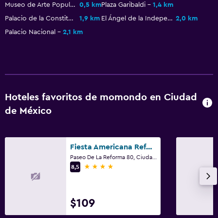
Museo de Arte Popular
0,5 km
Plaza Garibaldi
1,4 km
Teléfono
Palacio de la Constitución
1,9 km
El Ángel de la Independencia
2,0 km
Alfombrado
Palacio Nacional
2,1 km
Vista a la ciudad
Baño
Inodoro con cisterna alta
Hoteles favoritos de momondo en Ciudad
Secador de pelo
de México
Baño público
Albornoz
Fiesta Americana Reforma
Baño privado
Paseo De La Reforma 80, Ciudad de México, México, D.F.
Inodoro adaptado
4 estrellas
8,5
Ducha
Gorro de baño
$109
Aseo