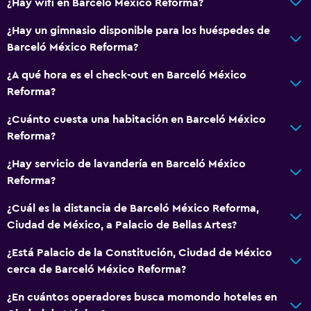
¿Hay wifi en Barceló México Reforma?
Estacionamiento accesible
Inodoro con barras de apoyo
¿Hay un gimnasio disponible para los huéspedes de
Barceló México Reforma?
Plantas superiores accesibles por ascensor
¿A qué hora es el check-out en Barceló México
Servicios básicos
Reforma?
Wifi disponible en todas las instalaciones
¿Cuánto cuesta una habitación en Barceló México
Internet
Reforma?
Extinguidor
¿Hay servicio de lavandería en Barceló México
Artículos de aseo gratis
Reforma?
Alarma de humo
¿Cuál es la distancia de Barceló México Reforma,
Calefacción
Ciudad de México, a Palacio de Bellas Artes?
Aire acondicionado
¿Está Palacio de la Constitución, Ciudad de México
Wifi gratis
cerca de Barceló México Reforma?
Ropa de cama
¿En cuántos operadores busca momondo hoteles en