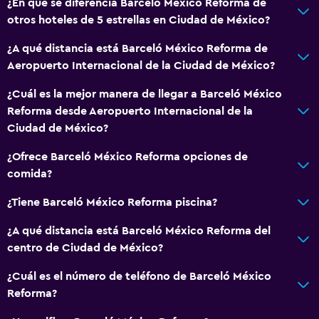
¿En qué se diferencia Barceló México Reforma de
Caja fuerte
otros hoteles de 5 estrellas en Ciudad de México?
Botella de agua
¿A qué distancia está Barceló México Reforma de
Aeropuerto Internacional de la Ciudad de México?
Accesibilidad y adecuación
¿Cuál es la mejor manera de llegar a Barceló México
Unidad accesible para personas en silla de ruedas
Reforma desde Aeropuerto Internacional de la
Para no fumadores
Ciudad de México?
Lavabo bajo
¿Ofrece Barceló México Reforma opciones de
Áreas designadas para fumadores
comida?
Entrada privada
¿Tiene Barceló México Reforma piscina?
Accesibilidad
¿A qué distancia está Barceló México Reforma del
Ducha adaptada para silla de ruedas
centro de Ciudad de México?
Ascensor
¿Cuál es el número de teléfono de Barceló México
Silla para ducha
Reforma?
Ascensor disponible