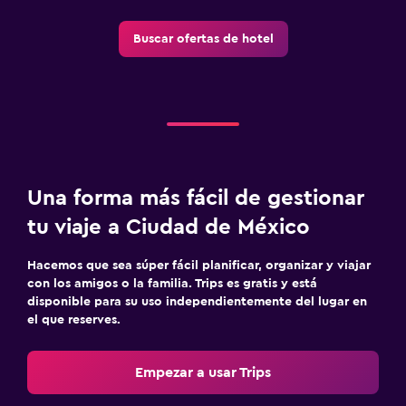
Compras
Buscar ofertas de hotel
Aire libre
Terraza/patio
Sillas de playa
Gimnasio
Una forma más fácil de gestionar
Gimnasio
tu viaje a Ciudad de México
Hacemos que sea súper fácil planificar, organizar y viajar
con los amigos o la familia. Trips es gratis y está
disponible para su uso independientemente del lugar en
el que reserves.
Empezar a usar Trips