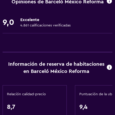
Opiniones de Barceló México Reforma
Restaurante
Bar/lounge
Excelente
9,0
La comida se puede entregar en el alojamiento
4.861 calificaciones verificadas
Cafetería
Minibar
Bar de tapas
Desayuno en la habitación
Información de reserva de habitaciones
Tetera/cafetera
en Barceló México Reforma
Cafetera
Máquina expendedora (bebidas)
Máquina expendedora (botanas)
Relación calidad-precio
Puntuación de la ubi
Comedor
Mesa de comedor
8,7
9,4