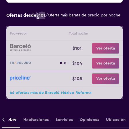
Ofertas desde
$101
/
Oferta más barata de precio por noche
Proveedor
Total noche
$101
Ver oferta
$104
Ver oferta
$105
Ver oferta
46 ofertas más de Barceló México Reforma
Sobre
Habitaciones
Servicios
Opiniones
Ubicación