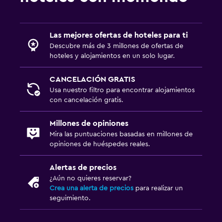
Ideal para familias
Cuidado de niños o guardería
Las mejores ofertas de hoteles para ti
Cuna/cama nido disponibles
Descubre más de 3 millones de ofertas de
hoteles y alojamientos en un solo lugar.
Comidas para niños
Cubierta para piscina
CANCELACIÓN GRATIS
Usa nuestro filtro para encontrar alojamientos
con cancelación gratis.
Zona de trabajo
Fax/fotocopiadora
Millones de opiniones
Mira las puntuaciones basadas en millones de
Caja fuerte para laptops
opiniones de huéspedes reales.
Escritorio
Alertas de precios
¿Aún no quieres reservar?
Actividades
Crea una alerta de precios
para realizar un
Tienda de regalos
seguimiento.
Salón de belleza