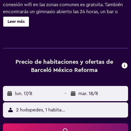
conexión wifi en las zonas comunes es gratuita. También
encontrarás un gimnasio abierto las 24 horas, un bar o
lounge y un bar-cafetería. Barceló México Reforma ofrece
Leer más
505 alojamientos con aire acondicionado, minibar y caja
fuerte. Cada alojamiento tiene un mobiliario y decoración
diferentes. Las camas están vestidas con edredón de
plumas. Se ofrece una televisión de pantalla plana de 42
pulgadas con canales por cable. Los baños están
equipados con ducha con cabezal de ducha tipo lluvia,
Precio de habitaciones y ofertas de
albornoces, artículos de higiene personal gratuitos y
Barceló México Reforma
secador de pelo. Los servicios para las personas de
negocios incluyen escritorio y teléfono. Las habitaciones
también incluyen botella de agua gratuita y cafetera y
lun. 17/8
-
mar. 18/8
tetera. Se ofrece servicio nocturno de descubierta y
servicio de limpieza todos los días. En el alojamiento hay 3
bañeras de hidromasaje además de piscina cubierta. Otros
2 huéspedes, 1 habitación
servicios de ocio y esparcimiento incluyen sauna y
gimnasio abierto las 24 horas. No se permite la entrada a la