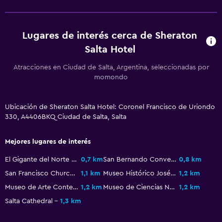
Servicios básicos
Lugares de interés cerca de Sheraton
Extinguidor
Salta Hotel
Alarma de humo
Atracciones en Ciudad de Salta, Argentina, seleccionadas por
Calefacción
momondo
Aire acondicionado
Ropa de cama
Ubicación de Sheraton Salta Hotel: Coronel Francisco de Uriondo
330, A4406BKQ Ciudad de Salta, Salta
Toallas
Champú
Mejores lugares de interés
Gel de ducha
El Gigante del Norte Stadium
0,7 km
San Bernando Convent
0,8 km
Acondicionador
San Francisco Church and Convent
1,1 km
Museo Histórico José Evaristo Uriburu
1,2 km
Museo de Arte Contemporáneo
1,2 km
Museo de Ciencias Naturales
1,2 km
Piscina y spa
Salta Cathedral
1,3 km
Spa