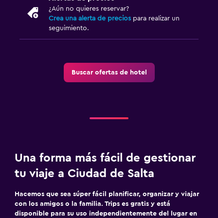
Servicios de lavandería/tintorería
¿Aún no quieres reservar?
Crea una alerta de precios
para realizar un
Plancha para pantalones
seguimiento.
Plancha y tabla de planchar
Aire libre
Buscar ofertas de hotel
Chimenea exterior
Área de picnic
Jardín
Terraza/patio
Una forma más fácil de gestionar
Estacionamiento y transporte
tu viaje a Ciudad de Salta
Estacionamiento
Estacionamiento privado
Hacemos que sea súper fácil planificar, organizar y viajar
Traslado aeropuerto
con los amigos o la familia. Trips es gratis y está
disponible para su uso independientemente del lugar en