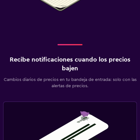
Gimnasio
Clases de fitness
Gimnasio
Gimnasio
Habitación
Recibe notificaciones cuando los precios
bajen
Almohada de plumas
Despertador
Cambios diarios de precios en tu bandeja de entrada: solo con las
alertas de precios.
Actividades
Tienda de regalos