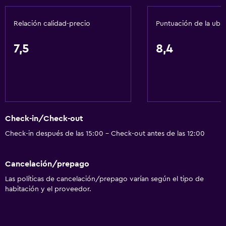
Recepción 24 horas
Relación calidad-precio
Puntuación de la ubi
Caja fuerte
Botella de agua
7,5
8,4
Accesibilidad y adecuación
Unidad accesible para personas en silla de ruedas
Hipoalergénico
Check-in/Check-out
Almohada hipoalergénica
Check-in después de las 15:00 - Check-out antes de las 12:00
Para no fumadores
Almohada sin plumas
Cancelación/prepago
Áreas designadas para fumadores
Las políticas de cancelación/prepago varían según el tipo de
Mascotas permitidas bajo consulta (pueden aplicar cargos
habitación y el proveedor.
extra)
Accesibilidad