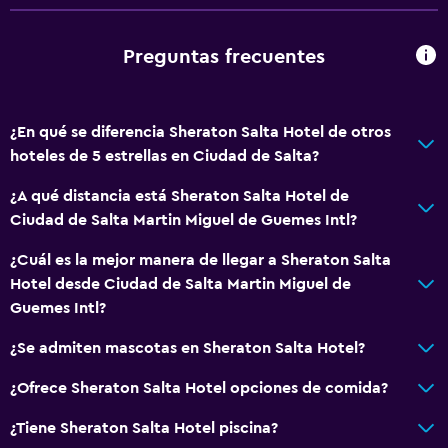
Ascensor
Ascensor disponible
Preguntas frecuentes
Estacionamiento accesible
Habitación hipoalergénica
¿En qué se diferencia Sheraton Salta Hotel de otros
Inodoro con barras de apoyo
hoteles de 5 estrellas en Ciudad de Salta?
Plantas superiores accesibles por ascensor
¿A qué distancia está Sheraton Salta Hotel de
Ciudad de Salta Martin Miguel de Guemes Intl?
General
Acceso al salón ejecutivo
¿Cuál es la mejor manera de llegar a Sheraton Salta
Hotel desde Ciudad de Salta Martin Miguel de
Habitaciones familiares
Guemes Intl?
Posibilidad de habitaciones conectadas
¿Se admiten mascotas en Sheraton Salta Hotel?
Espacio de almacenamiento
Pantuflas
¿Ofrece Sheraton Salta Hotel opciones de comida?
Sofá
¿Tiene Sheraton Salta Hotel piscina?