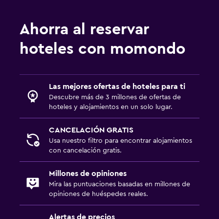
Minibar
Bar de tapas
Ahorra al reservar
Desayuno en la habitación
hoteles con momondo
Salud y seguridad
Limpieza diaria
Las mejores ofertas de hoteles para ti
Cámaras CCTV en zonas comunes
Descubre más de 3 millones de ofertas de
Cámaras CCTV en el exterior
hoteles y alojamientos en un solo lugar.
Seguridad las 24 horas
CANCELACIÓN GRATIS
Botiquín de primeros auxilios
Usa nuestro filtro para encontrar alojamientos
con cancelación gratis.
Caja fuerte
Millones de opiniones
Lavandería
Mira las puntuaciones basadas en millones de
opiniones de huéspedes reales.
Lavandería
Servicio de planchado
Alertas de precios