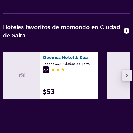
Bañera de hidromasaje
Piscina al aire libre
Piscina con vista
Hoteles favoritos de momondo en Ciudad
Vapor
de Salta
Piscina privada
Masajes
Guemes Hotel & Spa
Sauna
Espana 446, Ciudad de Salta, Salta
3 estrellas
8,8
Comedor
Almuerzos para llevar
$53
Menús para dietas especiales (bajo petición)
Restaurante
Bar/lounge
La comida se puede entregar en el alojamiento