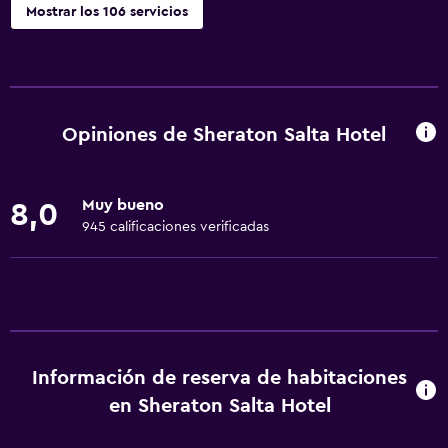
Mostrar los 106 servicios
Servicios y facilidades
Cajero automático/banco
Centro de negocios
Opiniones de Sheraton Salta Hotel
Renta de autos
Servicio de despertador
Muy bueno
8,0
Servicio de conserjería
945 calificaciones verificadas
Cambio de divisas
Instalaciones para reuniones
Minimercado en las instalaciones
Servicio de habitaciones
Información de reserva de habitaciones
Mostrador de información turística
en Sheraton Salta Hotel
Acceso con tarjeta
Check-out exprés