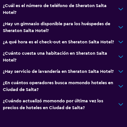
Solárium
¿Cuál es el número de teléfono de Sheraton Salta
Teléfono
Hotel?
Piso de mosaico/mármol
¿Hay un gimnasio disponible para los huéspedes de
Vista a la ciudad
Sheraton Salta Hotel?
¿A qué hora es el check-out en Sheraton Salta Hotel?
Baño
Inodoro con cisterna alta
¿Cuánto cuesta una habitación en Sheraton Salta
Hotel?
Secador de pelo
Baño público
¿Hay servicio de lavandería en Sheraton Salta Hotel?
Albornoz
¿En cuántos operadores busca momondo hoteles en
Baño privado
Ciudad de Salta?
Gorro de baño
¿Cuándo actualizó momondo por última vez los
Bidé
precios de hoteles en Ciudad de Salta?
Papel higiénico
Cepillo de dientes