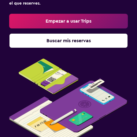
el que reserves.
Sistema de entretenimiento
TV por cable o vía satélite
Empezar a usar Trips
Sala de estar/TV compartida
TV
Buscar mis reservas
Zona de trabajo
Fax/fotocopiadora
Caja fuerte para laptops
Escritorio
Ideal para familias
Cuidado de niños o guardería
Cuna/cama nido disponibles
Comidas para niños