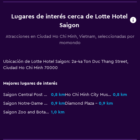
Alfombrado
Lugares de interés cerca de Lotte Hotel
Vista a la ciudad
Saigon
Servicios básicos
Atracciones en Ciudad Ho Chi Minh, Vietnam, seleccionadas por
momondo
Internet
Extinguidor
Ubicación de Lotte Hotel Saigon: 2a-4a Ton Duc Thang Street,
Artículos de aseo gratis
Ciudad Ho Chi Minh 70000
Alarma de humo
Mejores lugares de interés
Aire acondicionado
Pijamas
Saigon Central Post Office
0,8 km
Ho Chi Minh City Museum
0,8 km
Saigon Notre-Dame Basilica
0,9 km
Diamond Plaza
0,9 km
Wifi gratis
Saigon Zoo and Botanical Gardens
1,0 km
Ropa de cama
Toallas
Champú