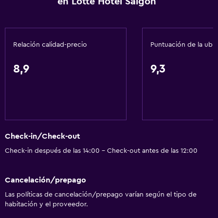
en Lotte Hotel Saigon
Mostrador de información turística
Acceso con llave
Acceso con tarjeta
Relación calidad-precio
Puntuación de la ubi
Masaje de pies
Check-out exprés
8,9
9,3
Check-in/check-out privado
Recepción 24 horas
Caja fuerte
Botella de agua
Check-in/Check-out
Check-in después de las 14:00 - Check-out antes de las 12:00
Comedor
Copas
Cancelación/prepago
Tetera eléctrica
Las políticas de cancelación/prepago varían según el tipo de
Almuerzos para llevar
habitación y el proveedor.
Menús para dietas especiales (bajo petición)