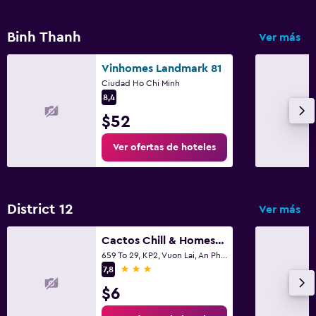
Ascensor
Ascensor disponible
Binh Thanh
Ver más
Estacionamiento accesible
Vinhomes Landmark 81
Plantas superiores accesibles por ascensor
Ciudad Ho Chi Minh
8,4
Baño
$52
Secador de pelo
Ver ofertas de hoteles
Albornoz
Baño privado
Inodoro adaptado
District 12
Ver más
Ducha
Cactos Chill & Homestay
Gorro de baño
659 To 29, KP2, Vuon Lai, An Phu Dong,Quan 12, Ho Chi Minh City, Vietnam, Ciudad Ho Chi Minh
3 estrellas
Tina de baño
7,8
$6
Bidé
Aseo