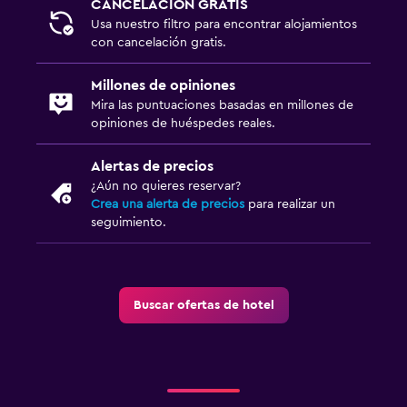
CANCELACIÓN GRATIS
Despertador
Usa nuestro filtro para encontrar alojamientos
Perchero
con cancelación gratis.
Armario o clóset
Millones de opiniones
Mira las puntuaciones basadas en millones de
Actividades
opiniones de huéspedes reales.
Zoológico
Alertas de precios
Tienda de regalos
¿Aún no quieres reservar?
Entretenimiento nocturno
Crea una alerta de precios
para realizar un
seguimiento.
Salón de belleza
Sala de fiestas
Compras
Buscar ofertas de hotel
Aire libre
Chimenea exterior
Área de picnic