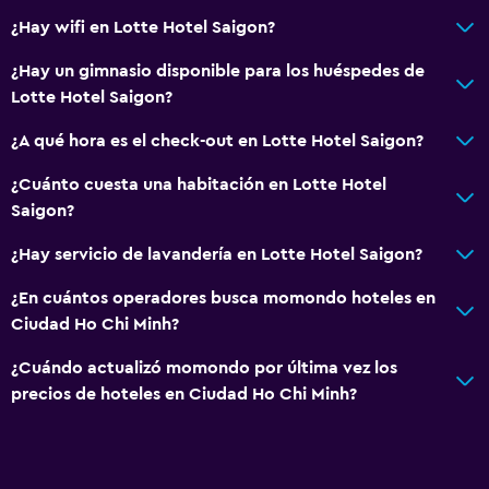
Ventana
¿Hay wifi en Lotte Hotel Saigon?
Acceso al salón ejecutivo
¿Hay un gimnasio disponible para los huéspedes de
Habitaciones familiares
Lotte Hotel Saigon?
Posibilidad de habitaciones conectadas
¿A qué hora es el check-out en Lotte Hotel Saigon?
Casilleros
¿Cuánto cuesta una habitación en Lotte Hotel
Vista a la piscina
Saigon?
Espacio de almacenamiento
¿Hay servicio de lavandería en Lotte Hotel Saigon?
Vista al río
¿En cuántos operadores busca momondo hoteles en
Zona de estar
Ciudad Ho Chi Minh?
Pantuflas
¿Cuándo actualizó momondo por última vez los
Sofá
precios de hoteles en Ciudad Ho Chi Minh?
Solárium
Insonorización
Teléfono