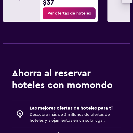
$37
Ver ofertas de hoteles
Ideal para familias
Piscina (para niños)
Buffet infantil
Carriolas
Zona cubierta de juegos
Cubierta para piscina
Ahorra al reservar
Barreras de seguridad para niños
Juguetes para piscina
hoteles con momondo
Habitación
Camas extralargas (+2 m)
Las mejores ofertas de hoteles para ti
Descubre más de 3 millones de ofertas de
Almohada de plumas
hoteles y alojamientos en un solo lugar.
Enchufe cerca de la cama