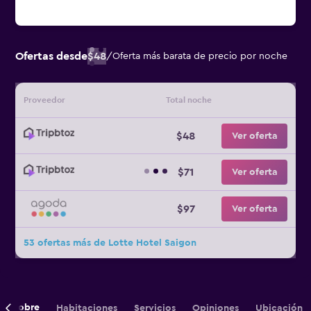
Ofertas desde
$48
/
Oferta más barata de precio por noche
Proveedor
Total noche
$48
Ver oferta
$71
Ver oferta
$97
Ver oferta
53 ofertas más de Lotte Hotel Saigon
Sobre
Habitaciones
Servicios
Opiniones
Ubicación