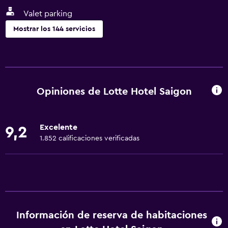
Valet parking
Mostrar los 144 servicios
Servicios y facilidades
Cajero automático/banco
Centro de negocios
Opiniones de Lotte Hotel Saigon
Renta de autos
Servicio de despertador
Excelente
9,2
Servicio de conserjería
1.852 calificaciones verificadas
Cambio de divisas
Instalaciones para reuniones
Minimercado en las instalaciones
Boletos de transporte público
Información de reserva de habitaciones
Servicio de habitaciones