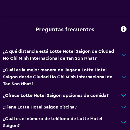
Restaurante
Bar/lounge
La comida se puede entregar en el alojamiento
Preguntas frecuentes
Cafetería
Minibar
¿A qué distancia está Lotte Hotel Saigon de Ciudad
Bar de tapas
Ho Chi Minh Internacional de Tan Son Nhat?
Desayuno en la habitación
¿Cuál es la mejor manera de llegar a Lotte Hotel
Tetera/cafetera
Saigon desde Ciudad Ho Chi Minh Internacional de
Tetera
Tan Son Nhat?
Nevera
¿Ofrece Lotte Hotel Saigon opciones de comida?
Cafetera
¿Tiene Lotte Hotel Saigon piscina?
Comedor
¿Cuál es el número de teléfono de Lotte Hotel
Saigon?
General