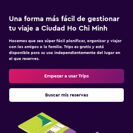
Jardín
Terraza/patio
Una forma más fácil de gestionar
Sillas de playa
tu viaje a Ciudad Ho Chi Minh
Hacemos que sea súper fácil planificar, organizar y viajar
Lavandería
con los amigos o la familia. Trips es gratis y está
Lavandería
disponible para su uso independientemente del lugar en
el que reserves.
Servicio de planchado
Servicios de lavandería/tintorería
Empezar a usar Trips
Plancha para pantalones
Plancha y tabla de planchar
Buscar mis reservas
Salud y seguridad
Limpieza diaria
Cámaras CCTV en zonas comunes