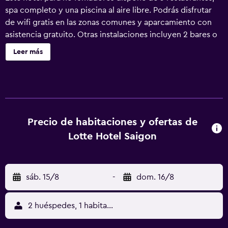
spa completo y una piscina al aire libre. Podrás disfrutar
de wifi gratis en las zonas comunes y aparcamiento con
asistencia gratuito. Otras instalaciones incluyen 2 bares o
salas, un gimnasio y un bar junto a la piscina. Lotte Hotel
Leer más
Saigon ofrece 283 alojamientos con minibar y caja fuerte.
Se ofrece una televisión LCD con canales por satélite. Los
baños están equipados con ducha y bañera combinadas,
albornoces, zapatillas y bidé. Los huéspedes pueden
navegar por la web gracias a nuestro acceso a Internet
gratis (por cable y wifi). Los servicios para las personas de
Precio de habitaciones y ofertas de
negocios incluyen escritorio y teléfono; se ofrecen
Lotte Hotel Saigon
llamadas locales gratuitas (pueden existir restricciones).
Las habitaciones también incluyen botella de agua gratuita
y cafetera y tetera. Se ofrece servicio nocturno de
sáb. 15/8
-
dom. 16/8
descubierta y servicio de limpieza todos los días. En el
alojamiento hay piscina al aire libre y piscina infantil. Otros
servicios de ocio y esparcimiento incluyen sauna y
2 huéspedes, 1 habitación
gimnasio.