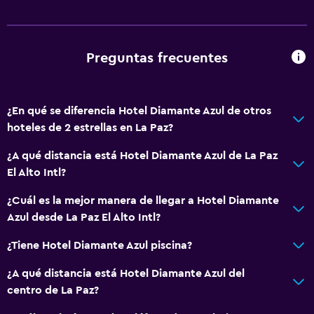
Accesibilidad y adecuación
Habitaciones para no fumadores disponibles
Preguntas frecuentes
Ascensor
Ascensor disponible
Plantas superiores accesibles por ascensor
¿En qué se diferencia Hotel Diamante Azul de otros
hoteles de 2 estrellas en La Paz?
Baño
¿A qué distancia está Hotel Diamante Azul de La Paz
Papel higiénico
El Alto Intl?
Baño público
¿Cuál es la mejor manera de llegar a Hotel Diamante
Ducha
Azul desde La Paz El Alto Intl?
Baño privado
¿Tiene Hotel Diamante Azul piscina?
¿A qué distancia está Hotel Diamante Azul del
Salud y seguridad
centro de La Paz?
Cámaras CCTV en el exterior