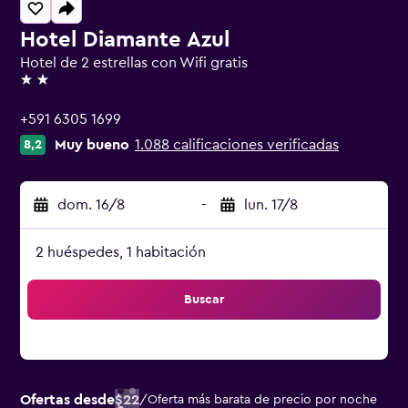
Hotel Diamante Azul
Hotel de 2 estrellas con Wifi gratis
2 estrellas
+591 6305 1699
Muy bueno
1.088 calificaciones verificadas
8,2
dom. 16/8
-
lun. 17/8
2 huéspedes, 1 habitación
Buscar
Ofertas desde
$22
/
Oferta más barata de precio por noche