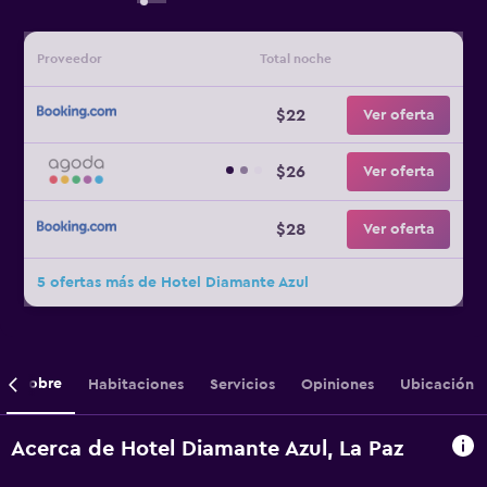
Proveedor
Total noche
$22
Ver oferta
$26
Ver oferta
$28
Ver oferta
5 ofertas más de Hotel Diamante Azul
Sobre
Habitaciones
Servicios
Opiniones
Ubicación
Acerca de Hotel Diamante Azul, La Paz