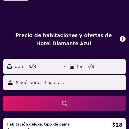
están equipadas con TV de pantalla plana. Las habitaciones
del alojamiento tienen baño privado con ducha y artículos
de aseo gratuitos, y algunas unidades también cuentan
con vistas a la ciudad. Estación Teleférico Cementerio está
a 19 min a pie del alojamiento, y Estación Teleférico
Precio de habitaciones y ofertas de
Buenos Aires está a 3 km. El aeropuerto (Aeropuerto
Hotel Diamante Azul
internacional El Alto) está a 6 km, y el alojamiento ofrece
servicio de traslado de pago para ir o volver del
aeropuerto.
dom. 16/8
-
lun. 17/8
2 huéspedes, 1 habitación
$28
Habitación deluxe, tipo de cama