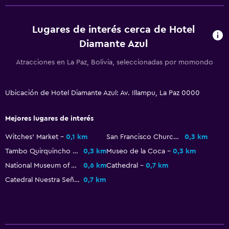
Lavandería
Lugares de interés cerca de Hotel
Lavandería
Diamante Azul
Atracciones en La Paz, Bolivia, seleccionadas por momondo
Zona de trabajo
Fax/fotocopiadora
Ubicación de Hotel Diamante Azul: Av. Illampu, La Paz 0000
Mejores lugares de interés
Witches' Market
0,1 km
San Francisco Church
0,3 km
Tambo Quirquincho Museum
0,3 km
Museo de la Coca
0,3 km
National Museum of Art
0,6 km
Cathedral
0,7 km
Catedral Nuestra Señora de La Paz
0,7 km