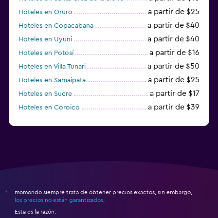
a partir de $25
Hoteles en Oruro
a partir de $40
Hoteles en Copacabana
a partir de $40
Hoteles en Uyuni
a partir de $16
Hoteles en Potosí
a partir de $50
Hoteles en Villa Tunari
a partir de $25
Hoteles en Samaipata
a partir de $17
Hoteles en Sucre
a partir de $39
Hoteles en Coroico
a partir de $15
Hoteles en Tupiza
momondo siempre trata de obtener precios exactos, sin embargo,
*
los precios no están garantizados
.
Esta es la razón: