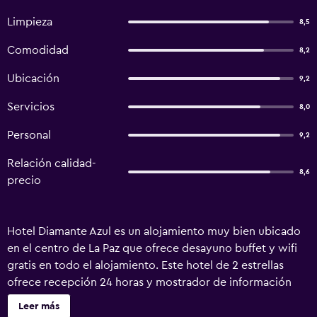
Limpieza
8,5
Comodidad
8,2
Ubicación
9,2
Servicios
8,0
Personal
9,2
Relación calidad-
8,6
precio
Hotel Diamante Azul es un alojamiento muy bien ubicado
en el centro de La Paz que ofrece desayuno buffet y wifi
gratis en todo el alojamiento. Este hotel de 2 estrellas
ofrece recepción 24 horas y mostrador de información
turística. El alojamiento dispone de guardaequipaje y
Leer más
cambio de moneda. Las unidades de este alojamiento