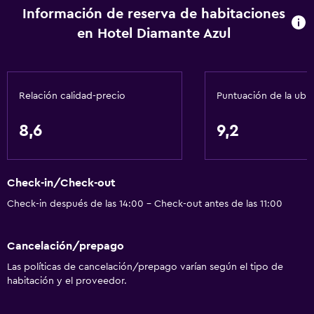
Información de reserva de habitaciones
General
en Hotel Diamante Azul
Habitaciones familiares
Teléfono
Relación calidad-precio
Puntuación de la ubi
Zona de estar
Vista a la ciudad
8,6
9,2
Espacio de almacenamiento
Servicios y facilidades
Check-in/Check-out
Cambio de divisas
Check-in después de las 14:00 - Check-out antes de las 11:00
Instalaciones para reuniones
Cancelación/prepago
Mostrador de información turística
Las políticas de cancelación/prepago varían según el tipo de
Recepción 24 horas
habitación y el proveedor.
Acceso con llave