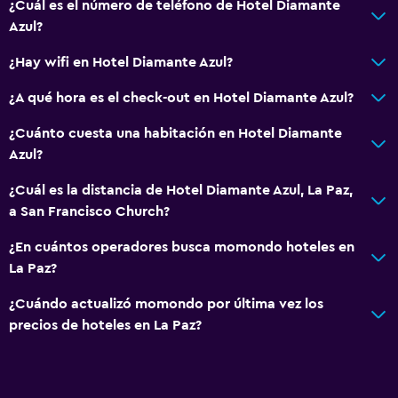
¿Cuál es el número de teléfono de Hotel Diamante
Seguridad las 24 horas
Azul?
Botiquín de primeros auxilios
¿Hay wifi en Hotel Diamante Azul?
Cámaras CCTV en zonas comunes
¿A qué hora es el check-out en Hotel Diamante Azul?
Estacionamiento y transporte
¿Cuánto cuesta una habitación en Hotel Diamante
Traslado al aeropuerto (con cargos)
Azul?
Servicio de traslado (cargo adicional)
¿Cuál es la distancia de Hotel Diamante Azul, La Paz,
a San Francisco Church?
Sistema de entretenimiento
¿En cuántos operadores busca momondo hoteles en
TV de pantalla plana
La Paz?
TV
¿Cuándo actualizó momondo por última vez los
precios de hoteles en La Paz?
Comedor
La comida se puede entregar en el alojamiento
Comedor