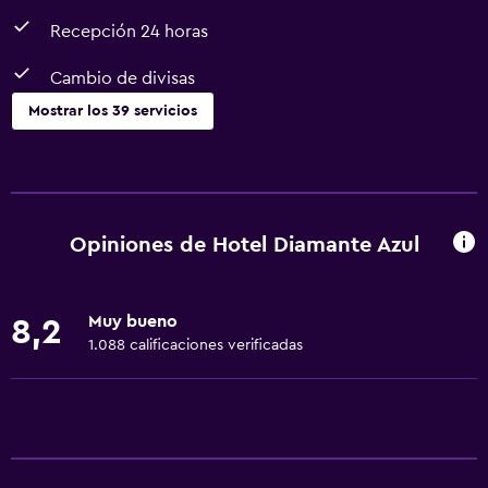
Recepción 24 horas
Cambio de divisas
Mostrar los 39 servicios
Servicios básicos
Wifi gratis
Wifi disponible en todas las instalaciones
Opiniones de Hotel Diamante Azul
Internet
Toallas
Muy bueno
8,2
Extinguidor
1.088 calificaciones verificadas
Artículos de aseo gratis
Champú
Calefacción
Acondicionador