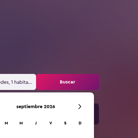
Buscar
des, 1 habitación
septiembre 2026
M
M
J
V
S
D