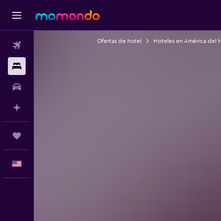
Ofertas de hotel
Hoteles en América del 
Vuelos
Alojamientos
Autos
Planifica con IA
Trips
Español