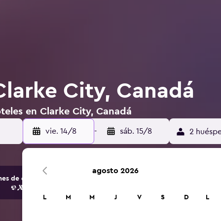
Clarke City, Canadá
teles en Clarke City, Canadá
vie. 14/8
-
sáb. 15/8
2 huéspe
agosto 2026
s de opciones de hoteles y alojamientos.
L
M
M
J
V
S
D
L