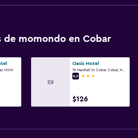
os de momondo en Cobar
tel
Oasis Motel
bar, NSW
76 Marshall St Cobar, Cobar, NSW
3 estrellas
8,9
$126