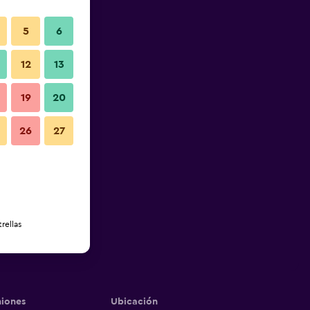
5
6
12
13
19
20
26
27
rellas
iones
Ubicación