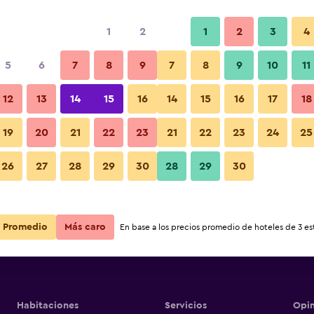
1
2
1
2
3
4
5
6
7
8
9
7
8
9
10
11
12
13
14
15
16
14
15
16
17
18
Ver precios
19
20
21
22
23
21
22
23
24
25
26
27
28
29
30
28
29
30
Ver precios
Ver precios
Promedio
Más caro
En base a los precios promedio de hoteles de 3 est
Habitaciones
Servicios
Opin