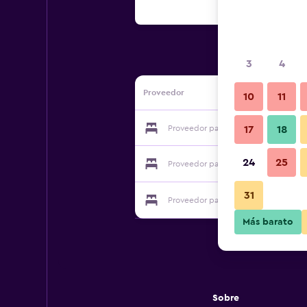
3
4
Proveedor
10
11
Proveedor para Motor Inn Cobar
17
18
24
25
Proveedor para Motor Inn Cobar
31
Proveedor para Motor Inn Cobar
Más barato
Sobre