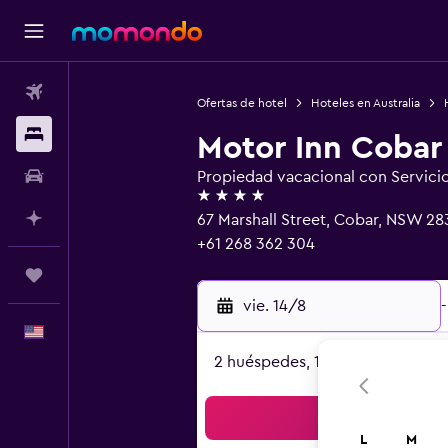
Vuelos
Ofertas de hotel
Hoteles en Australia
Alojamientos
Motor Inn Cobar
Autos
Propiedad vacacional con Servici
4 estrellas
Planifica con IA
67 Marshall Street, Cobar, NSW 28
+61 268 362 304
Trips
vie. 14/8
-
Español
2 huéspedes, 1 habitación
Bus
L
M