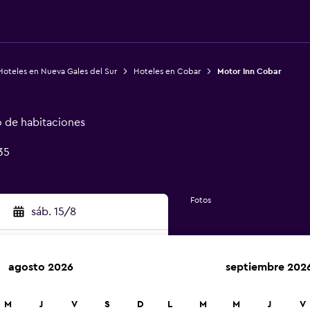
Hoteles en Nueva Gales del Sur
Hoteles en Cobar
Motor Inn Cobar
o de habitaciones
35
Fotos
sáb. 15/8
agosto 2026
septiembre 202
car
M
J
V
S
D
L
M
M
J
V