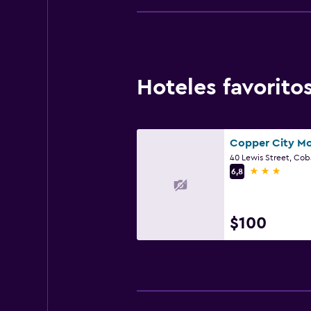
Hoteles favorit
Copper City Mo
40 Lewis Street, Co
3 estrellas
6,8
$100