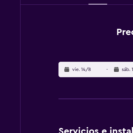
Pre
vie. 14/8
-
sáb. 
Servicios e inst