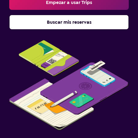
Empezar a usar Trips
Botiquín de primeros auxilios
Buscar mis reservas
Ideal para familias
Cuidado de niños o guardería
Cuna/cama nido disponibles
Comidas para niños
Buffet infantil
Aire libre
Comedor al aire libre
Terraza/patio
Terraza
Habitación