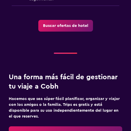
Sofá
Teléfono
Buscar ofertas de hotel
Estacionamiento y transporte
Traslado al aeropuerto (con cargos)
Estacionamiento gratuito
Estacionamiento privado
Servicio de traslado (cargo adicional)
Una forma más fácil de gestionar
Estacionamiento en la calle
tu viaje a Cobh
Salud y seguridad
Hacemos que sea súper fácil planificar, organizar y viajar
Limpieza diaria
con los amigos o la familia. Trips es gratis y está
disponible para su uso independientemente del lugar en
Cámaras CCTV en zonas comunes
el que reserves.
Cámaras CCTV en el exterior
Seguridad las 24 horas