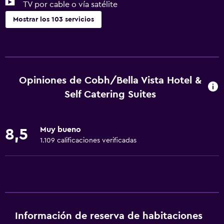
TV por cable o vía satélite
Mostrar los 103 servicios
Cocina
Copas
Tetera eléctrica
Opiniones de Cobh/Bella Vista Hotel &
Utensilios de cocina
Self Catering Suites
Cocina
Cocineta
Muy bueno
8,5
Horno
1.109 calificaciones verificadas
Microondas
Cocina
Tetera/cafetera
Tostadora
Información de reserva de habitaciones
Nevera