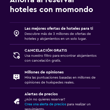
hoteles con momondo
Lavandería
Lavandería
Las mejores ofertas de hoteles para ti
Servicio de planchado
Descubre más de 3 millones de ofertas de
Servicios de lavandería/tintorería
hoteles y alojamientos en un solo lugar.
Plancha para pantalones
CANCELACIÓN GRATIS
Plancha y tabla de planchar
Usa nuestro filtro para encontrar alojamientos
Lavadora
con cancelación gratis.
Millones de opiniones
General
Mira las puntuaciones basadas en millones de
Habitaciones familiares
opiniones de huéspedes reales.
Espacio de almacenamiento
Alertas de precios
Vista al mar
¿Aún no quieres reservar?
Crea una alerta de precios
para realizar un
Zona de estar
seguimiento.