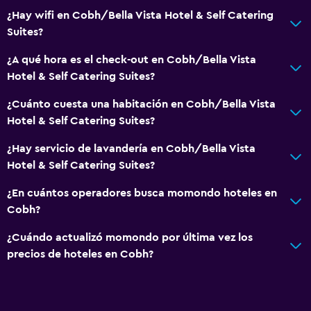
¿Hay wifi en Cobh/Bella Vista Hotel & Self Catering
Pesca
Suites?
Golf
¿A qué hora es el check-out en Cobh/Bella Vista
Canotaje
Hotel & Self Catering Suites?
Entretenimiento nocturno
¿Cuánto cuesta una habitación en Cobh/Bella Vista
Paseos a caballo
Hotel & Self Catering Suites?
Windsurf
¿Hay servicio de lavandería en Cobh/Bella Vista
Senderismo
Hotel & Self Catering Suites?
Servicios y facilidades
¿En cuántos operadores busca momondo hoteles en
Cobh?
Servicio de despertador
Servicio de conserjería
¿Cuándo actualizó momondo por última vez los
precios de hoteles en Cobh?
Instalaciones para reuniones
Servicio de habitaciones
Mostrador de información turística