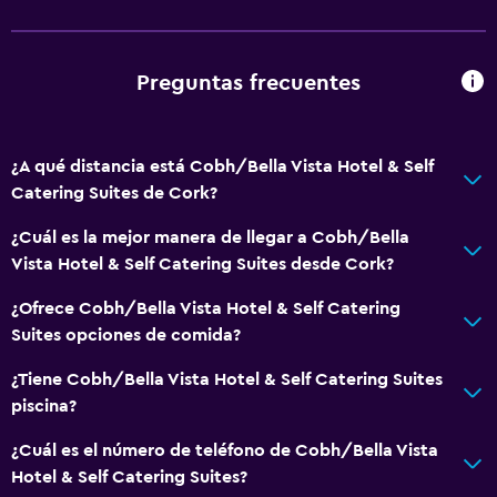
Papeleras
Comedor
Preguntas frecuentes
Servicio de entrega de comida
Almuerzos para llevar
¿A qué distancia está Cobh/Bella Vista Hotel & Self
Menús para dietas especiales (bajo petición)
Catering Suites de Cork?
Restaurante
¿Cuál es la mejor manera de llegar a Cobh/Bella
Bar/lounge
Vista Hotel & Self Catering Suites desde Cork?
La comida se puede entregar en el alojamiento
¿Ofrece Cobh/Bella Vista Hotel & Self Catering
Bar de tapas
Suites opciones de comida?
Desayuno en la habitación
¿Tiene Cobh/Bella Vista Hotel & Self Catering Suites
Mesa de comedor
piscina?
¿Cuál es el número de teléfono de Cobh/Bella Vista
Actividades
Hotel & Self Catering Suites?
Bicicletas