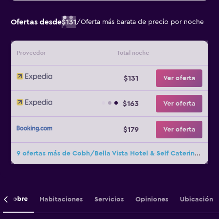
Ofertas desde
$131
/
Oferta más barata de precio por noche
Proveedor
Total noche
$131
Ver oferta
$163
Ver oferta
$179
Ver oferta
9 ofertas más de Cobh/Bella Vista Hotel & Self Catering Suites
Sobre
Habitaciones
Servicios
Opiniones
Ubicación