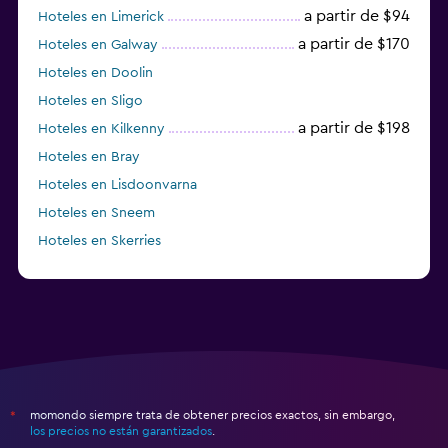
a partir de $94
Hoteles en Limerick
a partir de $170
Hoteles en Galway
Hoteles en Doolin
Hoteles en Sligo
a partir de $198
Hoteles en Kilkenny
Hoteles en Bray
Hoteles en Lisdoonvarna
Hoteles en Sneem
Hoteles en Skerries
Hoteles en Lusk
momondo siempre trata de obtener precios exactos, sin embargo,
*
los precios no están garantizados
.