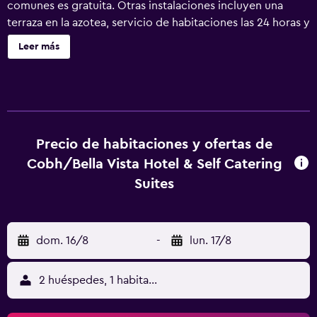
comunes es gratuita. Otras instalaciones incluyen una
terraza en la azotea, servicio de habitaciones las 24 horas y
servicios de conserjería. Bella Vista Hotel & Self Catering
Leer más
Suites ofrece 28 alojamientos con secador de pelo y
artículos de higiene personal gratuitos. Cada alojamiento
tiene un mobiliario y decoración diferentes. Se ofrece una
Smart TV de 50 pulgadas con canales por satélite. Los
baños están equipados con ducha. Los huéspedes pueden
navegar por la web gracias a nuestro acceso a Internet
Precio de habitaciones y ofertas de
wifi gratis. Los servicios para las personas de negocios
Cobh/Bella Vista Hotel & Self Catering
incluyen escritorio y teléfono. Se ofrece servicio de
Suites
limpieza todos los días y es posible solicitar tabla de
planchar con plancha. Se pueden practicar las actividades
de ocio y esparcimiento que se indican más abajo en las
dom. 16/8
-
lun. 17/8
instalaciones o cerca del alojamiento (es posible que se
aplique un recargo).
2 huéspedes, 1 habitación