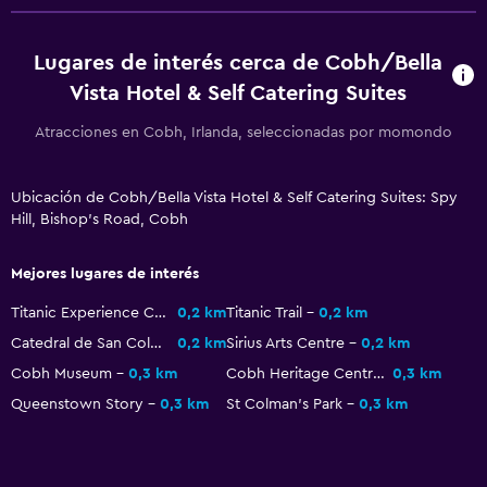
Acceso con llave
Check-out exprés
Lugares de interés cerca de Cobh/Bella
Vista Hotel & Self Catering Suites
Recepción 24 horas
Atracciones en Cobh, Irlanda, seleccionadas por momondo
Accesibilidad y adecuación
Unidad ubicada en la planta baja
Ubicación de Cobh/Bella Vista Hotel & Self Catering Suites: Spy
Hill, Bishop's Road, Cobh
Unidad accesible para personas en silla de ruedas
Para no fumadores
Mejores lugares de interés
Áreas designadas para fumadores
Titanic Experience Cobh
0,2 km
Titanic Trail
0,2 km
Entrada privada
Catedral de San Colmán (Cobh)
0,2 km
Sirius Arts Centre
0,2 km
Estacionamiento accesible
Cobh Museum
0,3 km
Cobh Heritage Centre
0,3 km
Plantas superiores accesibles por escaleras
Queenstown Story
0,3 km
St Colman's Park
0,3 km
Baño