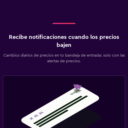
Enchufe cerca de la cama
Perchero
Armario o clóset
Zona de trabajo
Recibe notificaciones cuando los precios
bajen
Fax/fotocopiadora
Escritorio
Cambios diarios de precios en tu bandeja de entrada: solo con las
alertas de precios.