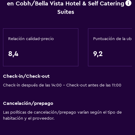
en Cobh/Bella Vista Hotel & Self Catering
Cafetera
Suites
Comedor
Servicios básicos
Relación calidad-precio
Puntuación de la ubi
Internet
Extinguidor
8,4
9,2
Artículos de aseo gratis
Alarma de humo
Check-in/Check-out
Calefacción
Check-in después de las 14:00 - Check-out antes de las 11:00
Wifi gratis
Ropa de cama
Cancelación/prepago
Toallas
Las políticas de cancelación/prepago varían según el tipo de
habitación y el proveedor.
Champú
Gel de ducha