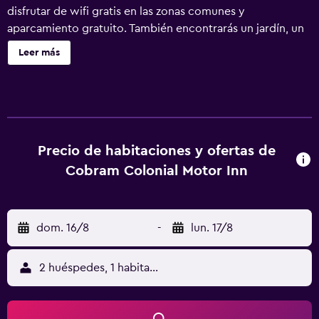
disfrutar de wifi gratis en las zonas comunes y
aparcamiento gratuito. También encontrarás un jardín, un
área para parrillas y un salón de eventos. Cobram Colonial
Leer más
Motor Inn ofrece 20 alojamientos con cafetera y tetera y
secador de pelo. Se ofrece frigorífico y microondas. Este
motel en Cobram ofrece acceso a Internet wifi gratis. Se
ofrece una televisión de pantalla plana en todas las
habitaciones. Las habitaciones también incluyen tabla de
planchar con plancha y artículos de higiene personal
Precio de habitaciones y ofertas de
gratuitos. Los servicios de ocio y esparcimiento en este
Cobram Colonial Motor Inn
motel incluyen una piscina al aire libre. Se pueden
practicar las actividades de ocio y esparcimiento que se
indican más abajo en las instalaciones o cerca del
dom. 16/8
-
lun. 17/8
alojamiento (es posible que se aplique un recargo).
2 huéspedes, 1 habitación