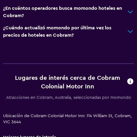
Alfombrado
¿En cuántos operadores busca momondo hoteles en
Cobram?
Accesibilidad y adecuación
¿Cuándo actualizó momondo por última vez los
Habitaciones para no fumadores disponibles
precios de hoteles en Cobram?
Accesibilidad
Inodoro con barras de apoyo
Aire libre
Sillas de playa
Lugares de interés cerca de Cobram
Parrilla
Colonial Motor Inn
Jardín
Atracciones en Cobram, Australia, seleccionadas por momondo
Lavandería
Ubicación de Cobram Colonial Motor Inn: 114 William St, Cobram,
Lavandería
VIC 3644
Servicios de lavandería/tintorería