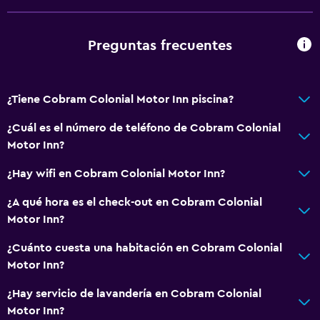
Aseo
Baño privado
Preguntas frecuentes
Actividades
¿Tiene Cobram Colonial Motor Inn piscina?
Senderismo
Pesca
¿Cuál es el número de teléfono de Cobram Colonial
Motor Inn?
Golf
Ciclismo
¿Hay wifi en Cobram Colonial Motor Inn?
Esquí
¿A qué hora es el check-out en Cobram Colonial
Motor Inn?
General
¿Cuánto cuesta una habitación en Cobram Colonial
Habitaciones familiares
Motor Inn?
Zona de estar
¿Hay servicio de lavandería en Cobram Colonial
Teléfono
Motor Inn?