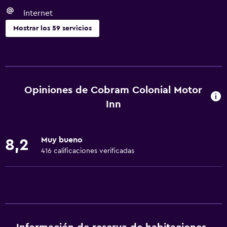
Internet
Mostrar los 59 servicios
Servicios básicos
Wifi gratis
Wifi disponible en todas las instalaciones
Opiniones de Cobram Colonial Motor
Internet
Inn
Ropa de cama
Toallas
Muy bueno
8,2
Extinguidor
416 calificaciones verificadas
Artículos de aseo gratis
Alarma de humo
Calefacción
Aire acondicionado