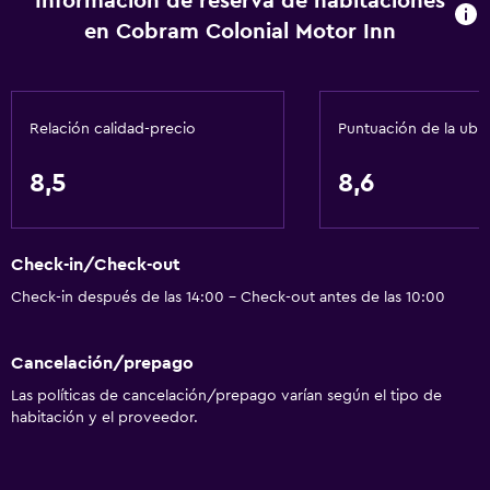
Información de reserva de habitaciones
en Cobram Colonial Motor Inn
Comedor
Tetera eléctrica
Microondas
Relación calidad-precio
Puntuación de la ubi
Tetera
Tostadora
8,5
8,6
Nevera
Cafetera
Check-in/Check-out
Comedor
Check-in después de las 14:00 - Check-out antes de las 10:00
Baño
Cancelación/prepago
Ducha
Las políticas de cancelación/prepago varían según el tipo de
Baño adicional
habitación y el proveedor.
Tina de baño
Secador de pelo