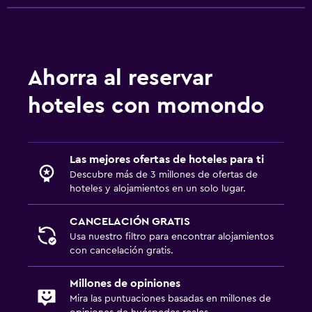
Recepción 24 horas
Estacionamiento y transporte
Ahorra al reservar
Servicio de traslado (gratis)
Estacionamiento gratuito
hoteles con momondo
Sistema de entretenimiento
Las mejores ofertas de hoteles para ti
Radio
Descubre más de 3 millones de ofertas de
TV de pantalla plana
hoteles y alojamientos en un solo lugar.
CANCELACIÓN GRATIS
Zona de trabajo
Usa nuestro filtro para encontrar alojamientos
Fax/fotocopiadora
con cancelación gratis.
Fax
Millones de opiniones
Mira las puntuaciones basadas en millones de
Piscina