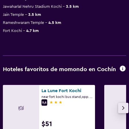
Jawaharlal Nehru Stadium Kochi
3.5 km
Jain Temple
3.5 km
Rameshwaram Temple
4.5 km
Fort Kochi
4.7 km
Hoteles favoritos de momondo en Cochín
La Lune Fort Kochi
near fort kochi bus stand,opp. Taluk office, K. B. Jacob rd. 1/304B, Cochín
3 estrellas
9,6
$51