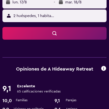
lun. 17/8
-
mar. 18/8
2 huéspedes, 1 habitación
Opiniones de A Hideaway Retreat
Excelente
9,1
65 calificaciones verificadas
10,0
9,1
Familias
Parejas