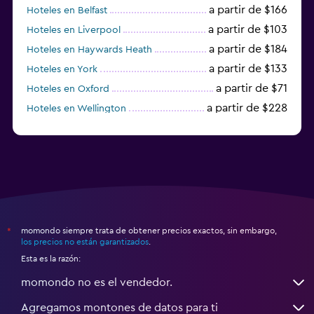
a partir de $166
Hoteles en Belfast
a partir de $103
Hoteles en Liverpool
a partir de $184
Hoteles en Haywards Heath
a partir de $133
Hoteles en York
a partir de $71
Hoteles en Oxford
a partir de $228
Hoteles en Wellington
a partir de $231
Hoteles en Appleby-in-Westmorland
momondo siempre trata de obtener precios exactos, sin embargo,
*
los precios no están garantizados
.
Esta es la razón:
momondo no es el vendedor.
Agregamos montones de datos para ti