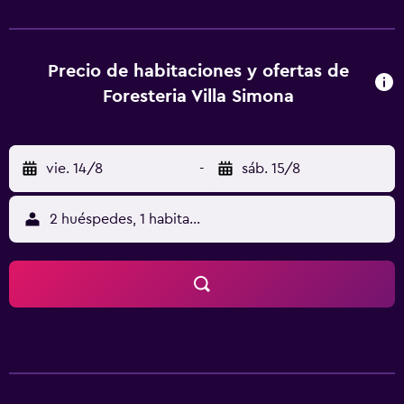
de un momento de relax en el jardín del alojamiento. Villa
Carlotta está a 40 km del alojamiento. El aeropuerto
(Aeropuerto de Milán - Orio Al Serio) está a 76 km.
Precio de habitaciones y ofertas de
Foresteria Villa Simona
vie. 14/8
-
sáb. 15/8
2 huéspedes, 1 habitación