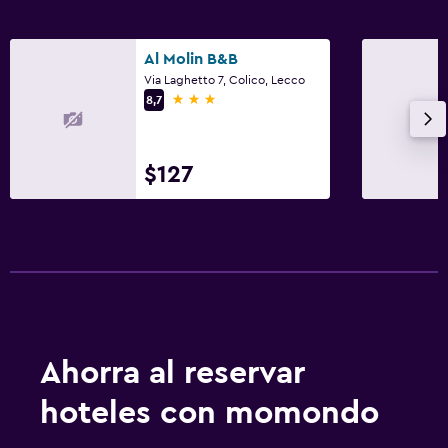
Al Molin B&B
Via Laghetto 7, Colico, Lecco
3 estrellas
8,7
$127
Ahorra al reservar
hoteles con momondo