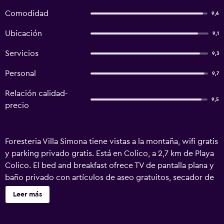
Comodidad
9,6
Ubicación
9,1
Servicios
9,3
Personal
9,7
Relación calidad-
9,5
precio
Foresteria Villa Simona tiene vistas a la montaña, wifi gratis
y parking privado gratis. Está en Colico, a 2,7 km de Playa
Colico. El bed and breakfast ofrece TV de pantalla plana y
baño privado con artículos de aseo gratuitos, secador de
pelo y bidet. Algunas unidades disponen de zona de estar
Leer más
y/o balcón. Hay opciones buffet o italianas de desayuno
disponibles en Foresteria Villa Simona. Se puede disfrutar