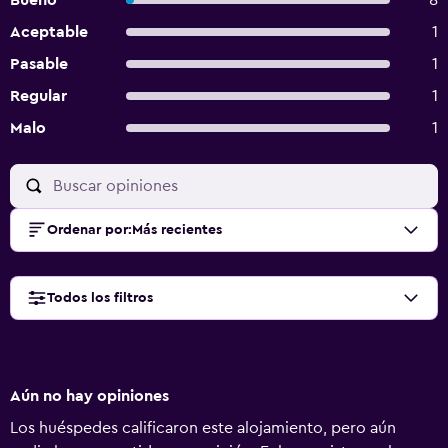
Bueno
8
Aceptable
1
Pasable
1
Regular
1
Malo
1
Ordenar por
:
Más recientes
Todos los filtros
Aún no hay opiniones
Los huéspedes calificaron este alojamiento, pero aún