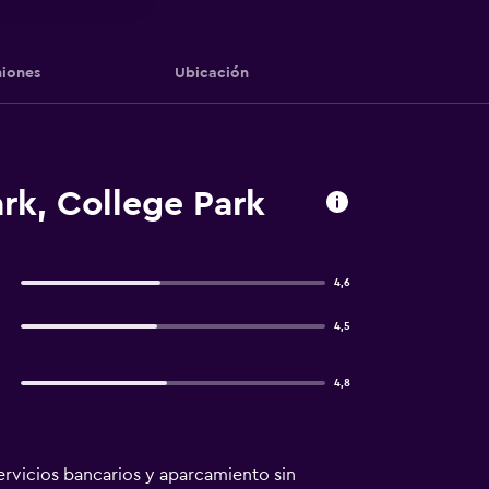
iones
Ubicación
k, College Park
4,6
4,5
4,8
rvicios bancarios y aparcamiento sin