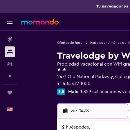
Tu navegador ya 
Vuelos
Ofertas de hotel
Hoteles en América del 
Alojamientos
Travelodge by 
Autos
Propiedad vacacional con Wifi gra
2 estrellas
Planifica con IA
2471 Old National Parkway, Colleg
+1 404 477 1050
Malo
1.859 calificaciones ver
3,8
Trips
Español
vie. 14/8
-
2 huéspedes, 1 habitación