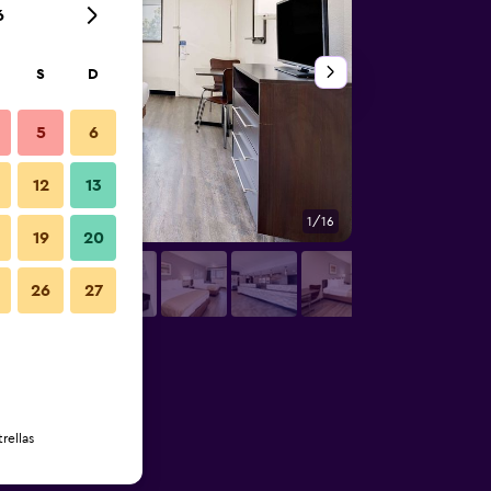
6
S
D
5
6
12
13
1/16
Habitación
19
20
26
27
rellas