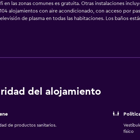
ifi en las zonas comunes es gratuita. Otras instalaciones in
4 alojamientos con aire acondicionado, con acceso por pasill
 televisión de plasma en todas las habitaciones. Los baños es
Park ofrece acceso a Internet wifi gratis. Los servicios para 
den existir restricciones). Se ofrece servicio de limpieza todo
ridad del alojamiento
ene
Polític
idad de productos sanitarios.
Vestíbu
físico