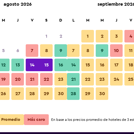
agosto 2026
septiembre 202
car
M
J
V
S
D
L
M
M
J
V
1
2
1
2
3
4
s barata de precio por noche
5
6
7
8
9
7
8
9
10
11
Habitación
r
Total noche
12
13
14
15
16
14
15
16
17
18
$50
Ver oferta
19
20
21
22
23
21
22
23
24
25
Fotos
26
27
28
29
30
28
29
30
$52
Ver oferta
$55
Ver oferta
Promedio
Más caro
En base a los precios promedio de hoteles de 3 est
yndham College Park