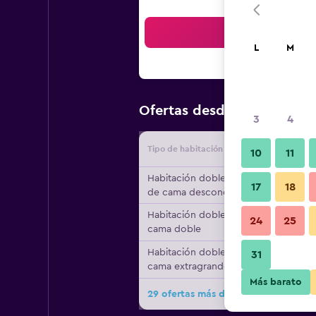
Bus
L
M
$50
Ofertas desde
/
Oferta má
3
4
Tipo de habitación
Proveedo
10
11
Habitación doble, tipo
17
18
de cama desconocido
Habitación doble, 1
24
25
cama doble
Habitación doble, 1
31
cama extragrande
Más barato
29 ofertas más de Travelodge by W