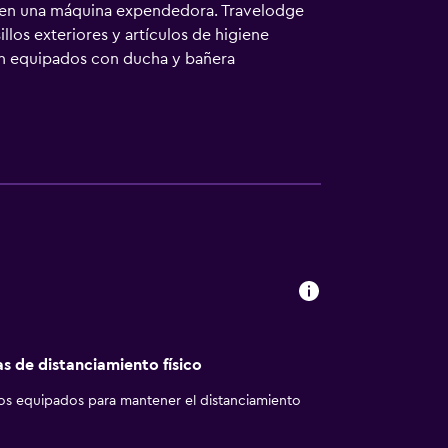
cluyen una máquina expendedora. Travelodge
os exteriores y artículos de higiene
tán equipados con ducha y bañera
las personas de negocios incluyen teléfono
s los días.
as de distanciamiento físico
los equipados para mantener el distanciamiento