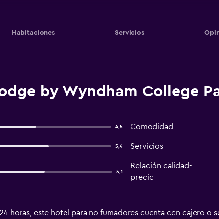
Habitaciones
Servicios
Opin
lodge by Wyndham College Par
Comodidad
4,5
Servicios
5,4
Relación calidad-
5,1
precio
4 horas, este hotel para no fumadores cuenta con cajero o se