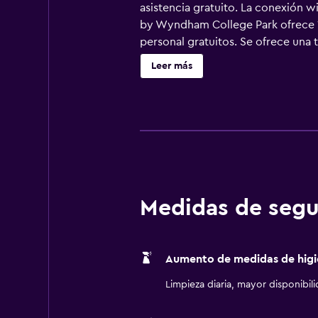
asistencia gratuito. La conexión w
by Wyndham College Park ofrece 10
personal gratuitos. Se ofrece una
combinadas. Este hotel en College 
Leer más
con llamadas locales gratuitas (pue
Medidas de segu
Aumento de medidas de higi
Limpieza diaria, mayor disponibil