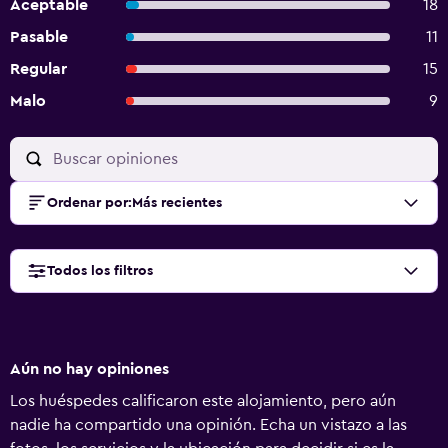
Aceptable
18
Pasable
11
Regular
15
Malo
9
Ordenar por
:
Más recientes
Todos los filtros
Aún no hay opiniones
Los huéspedes calificaron este alojamiento, pero aún
nadie ha compartido una opinión. Echa un vistazo a las