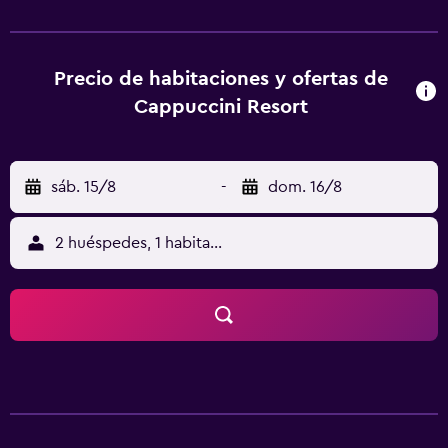
algunas incluyen bañera de hidromasaje o una zona de
dormitorio elevada. El complejo dispone de un solárium
amueblado y una piscina al aire libre con tumbonas y
sombrillas. A 300 metros del edificio principal hay un
Precio de habitaciones y ofertas de
centro de bienestar con piscina cubierta y baño turco. El
Cappuccini Resort
Cappuccini sirve todos los días un desayuno con
productos dulces que incluye pan, mermelada y pasteles
caseros. En el restaurante se ofrecen, para comer y cenar,
sáb. 15/8
-
dom. 16/8
platos típicos de la zona con un toque moderno. El hotel
se encuentra a menos de 3 km de Cologne y a 25 minutos
en coche del lago de Iseo.
2 huéspedes, 1 habitación