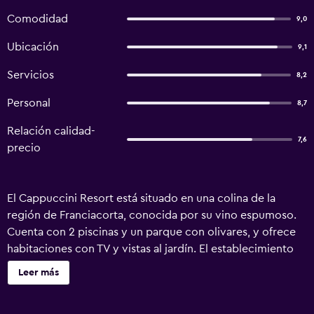
Comodidad
9,0
Ubicación
9,1
Servicios
8,2
Personal
8,7
Relación calidad-
7,6
precio
El Cappuccini Resort está situado en una colina de la
región de Franciacorta, conocida por su vino espumoso.
Cuenta con 2 piscinas y un parque con olivares, y ofrece
habitaciones con TV y vistas al jardín. El establecimiento
es un monasterio renovado y las habitaciones son las
Leer más
antiguas celdas de los monjes. Todas cuentan con baño
privado, muebles tradicionales y vigas de madera vistas, y